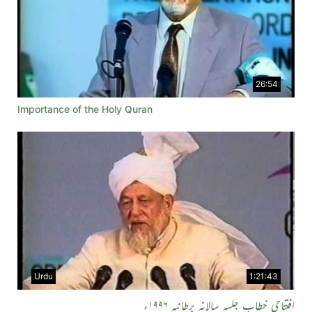
26:54
Importance of the Holy Quran
Urdu
1:21:43
افتتاحی خطاب جلسہ سالانہ برطانیہ ۱۹۹۶ء