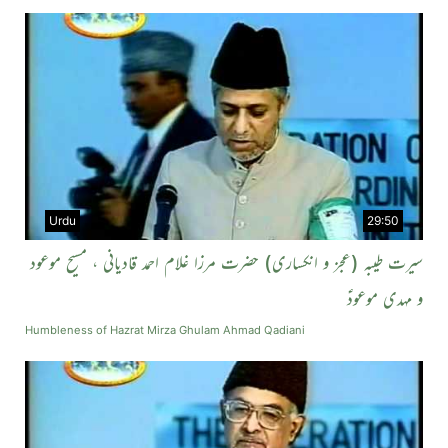
Urdu
29:50
سیرت طیبہ (عجز و انکساری) حضرت مرزا غلام احمد قادیانی ، مسیح موعود
و مہدی موعودؑ
Humbleness of Hazrat Mirza Ghulam Ahmad Qadiani