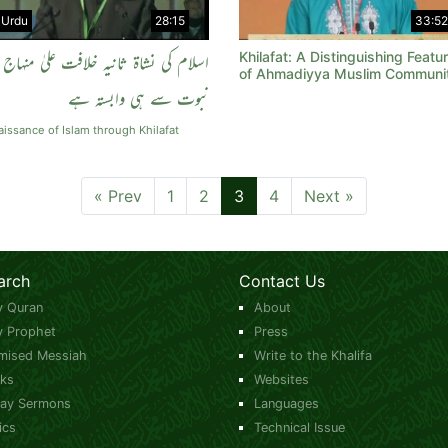
Urdu
28:15
33:52
Khilafat: A Distinguishing Featu
اسلام کی نشاة ثانیہ خلافت علیٰ منہاج
of Ahmadiyya Muslim Communi
نبوت سے ہی وابستہ ہے
issance of Islam through Khilafat
« Prev
1
2
3
4
Next »
arch
Contact Us
y Quran
About
y Prophet
Press
mised Messiah
Write to the Khalifa
ks
Websites
day Sermons
Languages
ics
Technical Issue