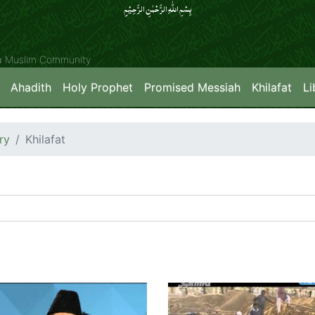
بِسۡمِ اللّٰہِ الرَّحۡمٰنِ الرَّحِیۡمِِ
ya Muslim Community
Ahadith
Holy Prophet
Promised Messiah
Khilafat
Li
ry
Khilafat