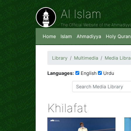
Al Islam
The Official Website of the Ahmadiy
Home
Islam
Ahmadiyya
Holy Quran
Library
Multimedia
Media Libra
Languages:
English
Urdu
Khilafat