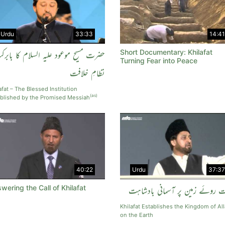
Urdu
33:33
14:41
Short Documentary: Khilafat
حضرت مسیح موعود علیہ السلام کا بابر
Turning Fear into Peace
نظامِ خلافت
afat – The Blessed Institution
(as)
blished by the Promised Messiah
40:22
Urdu
37:37
wering the Call of Khilafat
ت روئے زمین پر آسمانی بادشاہت
Khilafat Establishes the Kingdom of Al
on the Earth