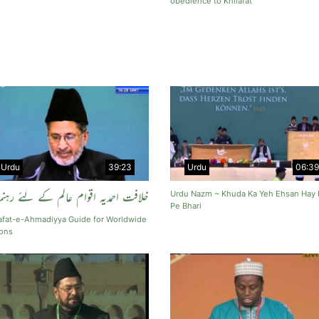
obedience to Khilafat
Urdu
39:23
Urdu
06:39
خلافت احمدیہ اقوام عالم کے لئے رہنما
Urdu Nazm ~ Khuda Ka Yeh Ehsan Hay
Pe Bhari
afat-e-Ahmadiyya Guide for Worldwide
ons