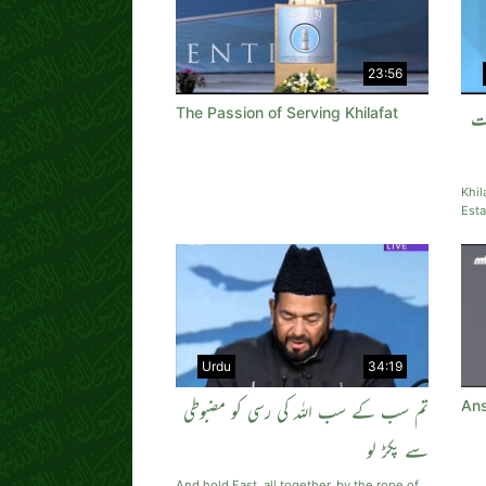
23:56
The Passion of Serving Khilafat
کت
Khil
Esta
Urdu
34:19
Ans
تم سب کے سب اللہ کی رسی کو مضبوطی
سے پکڑ لو
And hold Fast, all together, by the rope of