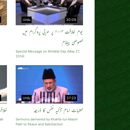
Urdu
30:09
یوم خلافت ۲۰۱۴ پر عربی پروگرام میں
خصوصی پیغام
Special Message on Khilafat Day (May 27,
2014)
Urdu
37:23
خطباتِ امام تزکیہ نفس کا ذریعہ
خلاف
lah
Sermons delivered by Khalifa-tul-Masih:
Path to Peace and Satisfaction