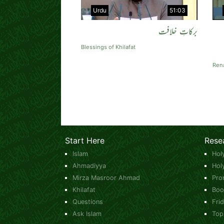
Urdu
51:03
برکاتِ خلافت
Blessings of Khilafat
Rena
Start Here
Rese
Islam
Hol
Ahmadiyya
Hol
Mirza Masroor Ahmad
Pro
Khilafat
Boo
Questions
Fri
Ask Islam
Top