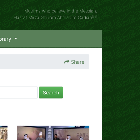
Muslims who believe in the Messiah,
(as)
Hazrat Mirza Ghulam Ahmad of Qadian
brary
Share
Search