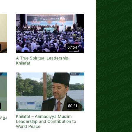
07:54
A True Spiritual Leadership:
)
Khilafat
50:21
Khilafat – Ahmadiyya Muslim
اطاع
Leadership and Contribution to
World Peace