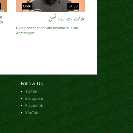
Urdu
51:50
re
خلافت سے زندہ تعلق
ty
Living connection with Khilafat in Islam
Ahmadiyyat
Follow Us
Twitter
Instagram
Facebook
YouTube