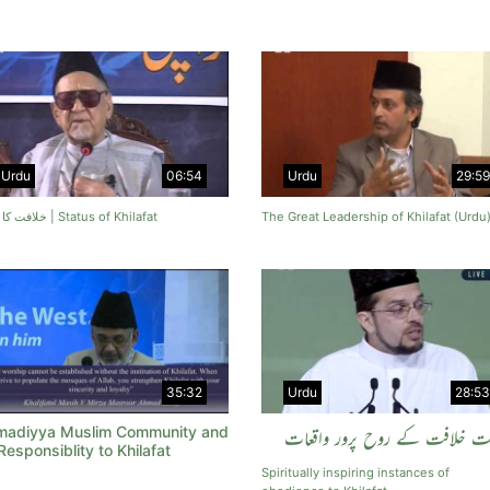
Urdu
06:54
Urdu
29:59
خلافت کا مقام | Status of Khilafat
The Great Leadership of Khilafat (Urdu
35:32
Urdu
28:53
adiyya Muslim Community and
ت خلافت کے روح پرور واقعات
 Responsiblity to Khilafat
Spiritually inspiring instances of