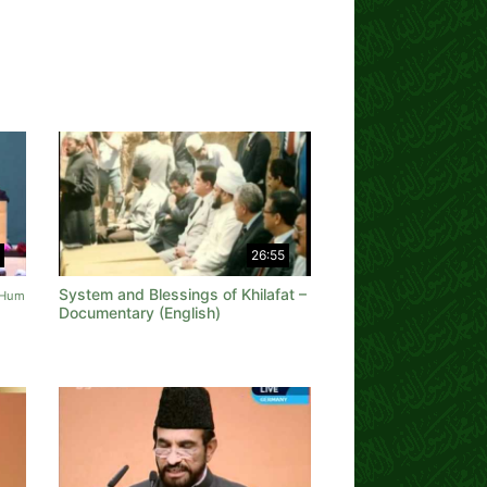
26:55
System and Blessings of Khilafat –
 Hum
Documentary (English)