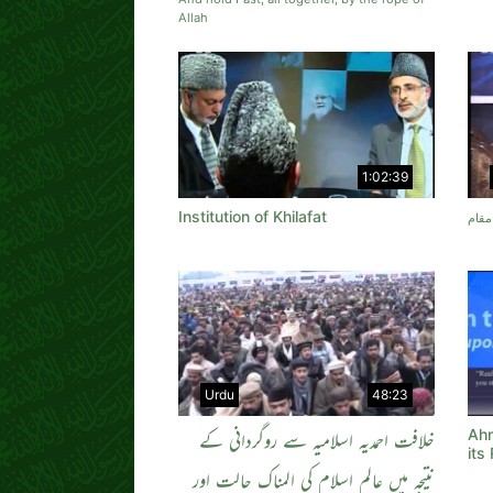
Allah
1:02:39
Institution of Khilafat
Urdu
48:23
Ahm
خلافت احمدیہ اسلامیہ سے روگردانی کے
its
نتیجہ میں عالم اسلام کی المناک حالت اور