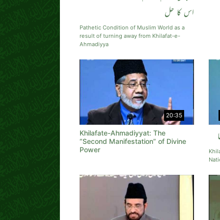
اس کا حل
Pathetic Condition of Muslim World as a
result of turning away from Khilafat-e-
Ahmadiyya
20:35
Khilafate-Ahmadiyyat: The
“Second Manifestation” of Divine
Power
Khil
Nati