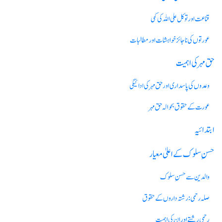
قناعت اور توکل علی اللہ کی کمی
عورتوں کی ناجائز خواہشات اور مطالبات
حق مہرکی اہمیت
وعدوں کی پاسداری اور حق مہر کی ادائیگی
عورت کے حقوق بحوالہ حق مہر
ابتدائیہ
حسن ِسلوک کے اعلیٰ معیار
والدین سے حسنِ سلوک
صلہ رحمی :رشتہ داروں کے حقوق
رحمی رشتے اور ان کی اہمیت