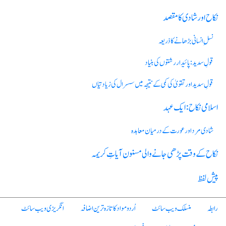
نکاح اور شادی کا مقصد
نسلِ انسانی بڑھانے کا ذریعہ
قولِ سدید: پائیدار رشتوں کی بنیاد
قولِ سدید اور تقویٰ کی کمی کے نتیجہ میں سسرال کی زیادتیاں
اسلامی نکاح: ایک عہد
شادی مرد اورعورت کے درمیان معاہدہ
نکاح کے وقت پڑھی جانے والی مسنون آیاتِ کریمہ
پیش لفظ
رابطہ
منسلک ویب سائٹ
اُردو مواد کا تازہ ترین اضافہ
انگریزی ویب سائٹ