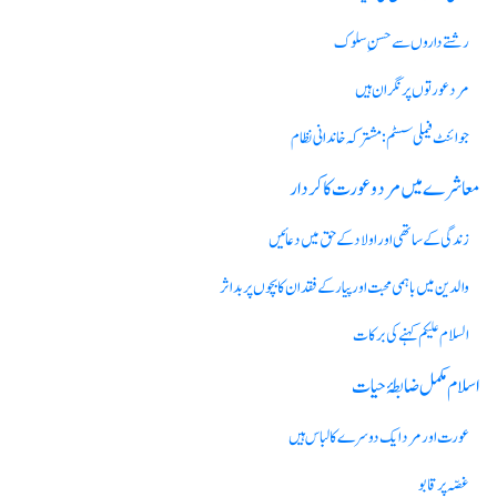
رشتے داروں سے حسنِ سلوک
مرد عورتوں پر نگران ہیں
جوائنٹ فیملی سسٹم: مشترکہ خاندانی نظام
معاشرے میں مرد و عورت کا کردار
زندگی کے ساتھی اور اولاد کے حق میں دعائیں
والدین میں باہمی محبت اور پیار کے فقدان کا بچوں پر بد اثر
السلام علیکم کہنےکی برکات
اسلام مکمل ضابطۂ حیات
عورت اور مرد ایک دوسرے کا لباس ہیں
غصّہ پر قابو