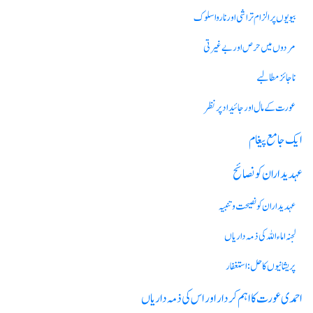
بیویوں پر الزام تراشی اور ناروا سلوک
مردوں میں حرص اور بے غیرتی
ناجائز مطالبے
عورت کے مال اور جائیداد پر نظر
ایک جامع پیغام
عہدیداران کو نصائح
عہدیداران کو نصیحت وتنبیہ
لجنہ اماء اللہ کی ذمہ داریاں
پریشانیوں کا حل :استغفار
احمدی عورت کا اہم کردار اور اس کی ذمہ داریاں