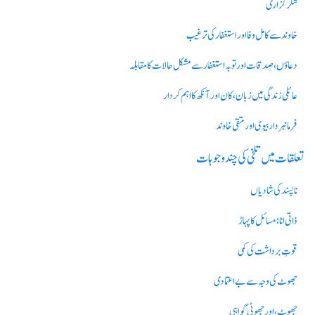
شکر گزاری
خاوند سے کامل وفا اور استغفار کی ترغیب
دعاؤں، صدقات اور توبہ استغفار سےمشکل حالات کا مقابلہ
عائلی زندگی میں زبان، کان اور آنکھ کا اہم کردار
فرمانبردار بیوی اور متقی خاوند
تعلقات میں تلخی کی چند وجوہات
نا پسندکی شادیاں
ذاتی انا: مسائل کا پہاڑ
قوتِ برداشت کی کمی
جھوٹ کی وجہ سےبےاعتمادی
جھوٹ، اور جھوٹی گواہی