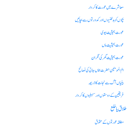
معاشرے میں عورت کا کردار
بچوں کوبد ظنیوں اور کدورتوں سے بچائیں
عورت بحیثیت بیوی
عورت بحیثیت ماں
عورت بحیثیت گھر کی نگران
امّ المومنین حضرت امّاں جانؓ کی نصائح
بیٹیاں آگ سے نجات کا ذریعہ
فریقین کےدوستوں اور سہیلیوں کا کردار
طلاق یا خلع
مطلقہ عورتوں کے حقوق