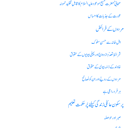
صحابیؓ حضرت مسیح موعود علیہ السلام کاقابلِ تقلید نمونہ
عورت کے جذبات کااحساس
مردوں کے فرائض
اہلِ خانہ سے حسنِ سلوک
شرائطِ تعدّدِ ازدواج اور پہلی بیویوں کے حقوق
خاوند کے ذمّہ بیوی کے حقوق
مردوں کے رویّے اور ان کو نصائح
ہر فرد راعی ہے
پرسکون عائلی زندگی کیلئےپُرحکمت تعلیم
صبر اور حوصلہ