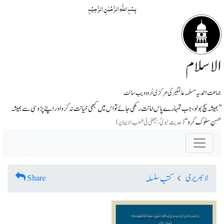
بِسۡمِ اللّٰہِ الرَّحۡمٰنِ الرَّحِیۡمِ
الاسلام
جماعت احمدیہ مسلمہ عالمگیر کی مرکزی اُردو ویب سائٹ
’’ہمیشہ سچ بولو، جب تمہارے پاس امانت رکھی جائے تو اس میں کبھی خیانت نہ کرو اور اپنے پڑوسی سے ہمیشہ
حسن سلوک کرو ‘‘
(حدیث نبویؐ، بیھقی فی شعب الایمان)
لائبریری
Share
کتب سلسلہ