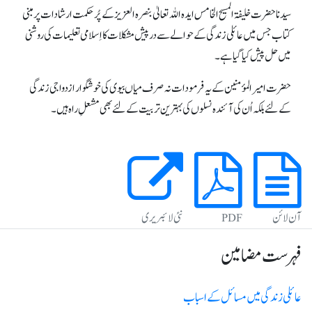
سیدنا حضرت خلیفۃ المسیح الخامس ایدہ اللہ تعالیٰ بنصرہ العزیز کے پُر حکمت ارشادات پر مبنی
کتاب جس میں عائلی زندگی کے حوالے سے درپیش مشکلات کا اِسلامی تعلیمات کی روشنی
میں حل پیش کیا گیا ہے۔
حضرت امیر المؤمنین کے یہ فرمودات نہ صرف میاں بیوی کی خوشگوار ازدواجی زندگی
کے لئے بلکہ اُن کی آئندہ نسلوں کی بہترین تربیت کے لئے بھی مشعلِ راہ ہیں۔
آن لائن
PDF
نئی لائبریری
فہرست مضامین
عائلی زندگی میں مسائل کے اسباب