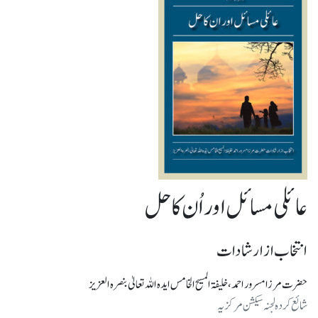
عائلی مسائل اور اُن کا حل
انتخاب از ارشادات
حضرت مرزا مسرور احمد، خلیفۃ المسیح الخامس ایدہ اللہ تعالیٰ بنصرہ العزیز
شائع کرده لجنہ سیکشن مرکزیہ