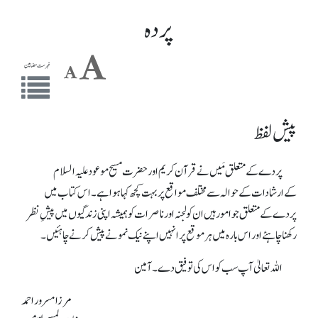
پردہ
فہرست مضامین
پیش لفظ
پردے کے متعلق مَیں نے قرآن کریم اور حضرت مسیح موعود علیہ السلام
کےارشادات کے حوالہ سے مختلف مواقع پر بہت کچھ کہا ہوا ہے۔اس کتاب میں
پردے کے متعلق جو امور ہیں ان کو لجنہ اور ناصرات کو ہمیشہ اپنی زندگیوں میں پیشِ نظر
رکھنا چاہئےاور اس بارہ میں ہر موقع پر انہیں اپنے نیک نمونے پیش کرنے چاہئیں۔
اللہ تعالیٰ آپ سب کو اس کی توفیق دے۔آمین
مرزا مسرور احمد