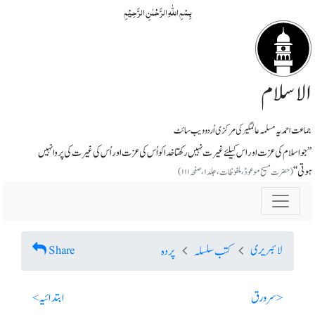
بِسۡمِ اللّٰہِ الرَّحۡمٰنِ الرَّحِیۡمِ
الاسلام
جماعت احمدیہ مسلمہ عالمگیر کی مرکزی اُردو ویب سائٹ
’’جو اسلام کی عزت اور اس کیلئے غیرت نہیں رکھتا خدا کو اُس کی عزت اور اُس کی غیرت کی پروا نہیں
ہوتی‘‘
(حضرت مسیح موعودؑ، ملفوظات، جلد ۱، صفحہ ۱۱۱)
لائبریری
Share
کتب سلسلہ
پردہ
< سر ورق
ابتدائیہ >