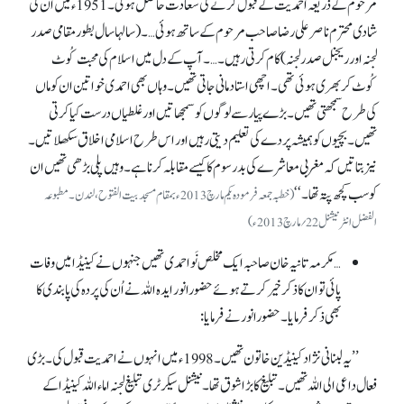
مرحوم کے ذریعہ احمدیت کے قبول کرنے کی سعادت حاصل ہوئی۔ 1951ء میں ان کی
شادی محترم ناصر علی رضا صاحب مرحوم کے ساتھ ہوئی…۔ (سالہاسال بطور مقامی صدر
لجنہ اور ریجنل صدر لجنہ) کام کرتی رہیں۔ …۔ آپ کے دل میں اسلام کی محبت کُوٹ
کُوٹ کر بھری ہوئی تھی۔ اچھی استاد مانی جاتی تھیں۔ وہاں بھی احمدی خواتین ان کو ماں
کی طرح سمجھتی تھیں۔ بڑے پیار سے لوگوں کو سمجھاتیں اور غلطیاں درست کیا کرتی
تھیں۔ بچیوں کو ہمیشہ پردے کی تعلیم دیتی رہیں اور اس طرح اسلامی اخلاق سکھلاتیں۔
نیز بتاتیں کہ مغربی معاشرے کی بدرسوم کا کیسے مقابلہ کرنا ہے۔ وہیں پلی بڑھی تھیں ان
کو سب کچھ پتہ تھا۔ ‘‘
(خطبہ جمعہ فرمودہ یکم مارچ 2013ء بمقام مسجد بیت الفتوح، لندن۔ مطبوعہ
الفضل انٹرنیشنل 22؍مارچ 2013ء)
…مکرمہ تانیہ خان صاحبہ ایک مخلص نَواحمدی تھیں جنہوں نے کینیڈا میں وفات
پائی تو ان کا ذکرخیر کرتے ہوئے حضورانور ایدہ اللہ نے اُن کی پردہ کی پابندی کا
بھی ذکر فرمایا۔ حضورانور نے فرمایا:
’’یہ لبنانی نژاد کینیڈین خاتون تھیں۔ 1998ء میں انہوں نے احمدیت قبول کی۔ بڑی
فعال داعی الی اللہ تھیں۔ تبلیغ کا بڑا شوق تھا۔ نیشنل سیکرٹری تبلیغ لجنہ اماء اللہ کینیڈا کے