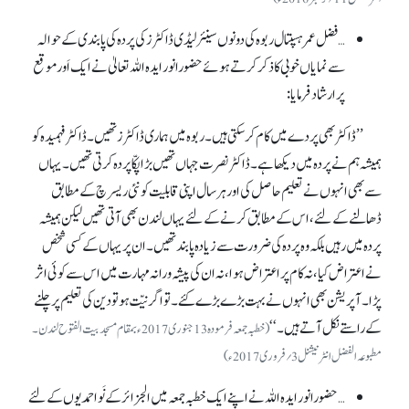
…فضل عمر ہسپتال ربوہ کی دونوں سینئر لیڈی ڈاکٹرز کی پردہ کی پابندی کے حوالہ
سے نمایاں خوبی کا ذکر کرتے ہوئے حضورانور ایدہ اللہ تعالیٰ نے ایک اَور موقع
پر ارشاد فرمایا:
’’ڈاکٹر بھی پردے میں کام کر سکتی ہیں۔ ربوہ میں ہماری ڈاکٹرز تھیں۔ ڈاکٹر فہمیدہ کو
ہمیشہ ہم نے پردہ میں دیکھا ہے۔ ڈاکٹر نصرت جہاں تھیں بڑا پکّا پردہ کرتی تھیں۔ یہاں
سے بھی انہوں نے تعلیم حاصل کی اور ہر سال اپنی قابلیت کو نئی ریسرچ کے مطابق
ڈھالنے کے لئے، اس کے مطابق کرنے کے لئے یہاں لندن بھی آتی تھیں لیکن ہمیشہ
پردہ میں رہیں بلکہ وہ پردہ کی ضرورت سے زیادہ پابند تھیں۔ ان پر یہاں کے کسی شخص
نے اعتراض کیا، نہ کام پر اعتراض ہوا، نہ ان کی پیشہ ورانہ مہارت میں اس سے کوئی اثر
پڑا۔ آپریشن بھی انہوں نے بہت بڑے بڑے کئے۔ تو اگر نیّت ہو تو دین کی تعلیم پر چلنے
کے راستے نکل آتے ہیں۔ ‘‘
(خطبہ جمعہ فرمودہ 13جنوری 2017ء بمقام مسجدبیت الفتوح لندن۔
مطبوعہ الفضل انٹرنیشنل 3؍فروری 2017ء)
…حضورانور ایدہ اللہ نے اپنے ایک خطبہ جمعہ میں الجزائر کے نَواحمدیوں کے لئے