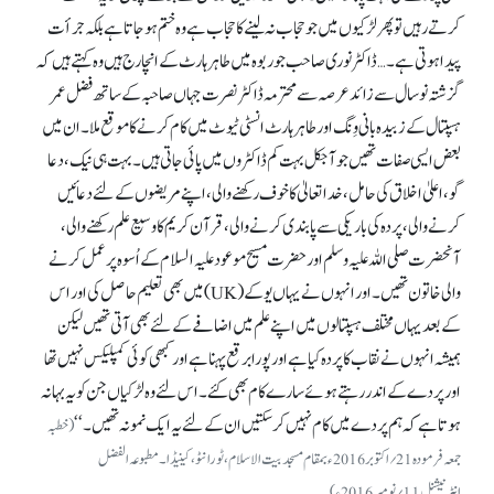
کرتے رہیں تو پھر لڑکیوں میں جو حجاب نہ لینے کا حجاب ہے وہ ختم ہوجاتا ہے بلکہ جرأت
پیدا ہوتی ہے۔ … ڈاکٹر نوری صاحب جو ربوہ میں طاہر ہارٹ کے انچارج ہیں وہ کہتے ہیں کہ
گزشتہ نو سال سے زائد عرصہ سے محترمہ ڈاکٹر نصرت جہاں صاحبہ کے ساتھ فضل عمر
ہسپتال کے زبیدہ بانی وِنگ اور طاہر ہارٹ انسٹی ٹیوٹ میں کام کرنے کا موقع ملا۔ ان میں
بعض ایسی صفات تھیں جو آجکل بہت کم ڈاکٹروں میں پائی جاتی ہیں۔ بہت ہی نیک، دعا
گو، اعلیٰ اخلاق کی حامل، خدا تعالیٰ کا خوف رکھنے والی، اپنے مریضوں کے لئے دعائیں
کرنے والی، پردہ کی باریکی سے پابندی کرنے والی، قرآن کریم کا وسیع علم رکھنے والی،
آنحضرت صلی اللہ علیہ وسلم اور حضرت مسیح موعود علیہ السلام کے اُسوہ پر عمل کرنے
والی خاتون تھیں۔ اور انہوں نے یہاں یوکے(UK) میں بھی تعلیم حاصل کی اور اس
کے بعد یہاں مختلف ہسپتالوں میں اپنے علم میں اضافے کے لئے بھی آتی تھیں لیکن
ہمیشہ انہوں نے نقاب کا پردہ کیا ہے اور پورا برقع پہنا ہے اور کبھی کوئی کمپلیکس نہیں تھا
اور پردے کے اندر رہتے ہوئے سارے کام بھی کئے۔ اس لئے وہ لڑکیاں جن کو یہ بہانہ
ہوتا ہے کہ ہم پردے میں کام نہیں کرسکتیں ان کے لئے یہ ایک نمونہ تھیں۔ ‘‘
(خطبہ
جمعہ فرمودہ 21؍اکتوبر 2016ء بمقام مسجد بیت الاسلام، ٹورانٹو، کینیڈا۔ مطبوعہ الفضل
انٹرنیشنل 11؍نومبر 2016ء)