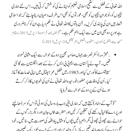
اللہ تعالیٰ کے فضل سے صحیح اسلامی تعلیم کو اپنانے کی کوشش کرتی ہیں۔ اس لئے ہماری
بچیوں کو، نوجوان بچیوں کو بھی، عورتوں کو بھی اس طرف دھیان دینا چاہئے کہ جو اسلامی
شعار ہیں ان کی پابندی کریں۔ جن باتوں کا اللہ تعالیٰ نے حکم دیا ہے ان کو کرنا ضروری
ہے اور پردہ بھی ان میں سے ایک اہم حکم ہے۔ ‘‘
(خطبہ جمعہ فرمودہ 3؍اپریل 2015ء بمقام
مسجد بیت الفتوح، لندن۔ مطبوعہ الفضل انٹرنیشنل 24؍اپریل 2015ء)
…محترمہ ڈاکٹر نصرت جہاں صاحبہ بھی پردہ کے حوالہ سے ایک مثالی نمونہ
تھیں۔ آپ نے پاکستان سے ایم بی بی ایس کرنے کے بعد انگلستان سے گائنی
سپیشلسٹ کا کورس کیا اور 1985ء میں فضل عمر ہسپتال میں اپنی خدمات کا آغاز
کیا۔ اُن کی وفات پر حضورانور ایدہ اللہ تعالیٰ نے اُن کی خوبیوں کا ذکر کرتے
ہوئے اُن کے پردہ کے حوالہ سے فرمایا:
’’(آپ کے داماد) کہتے ہیں کہ ہماری بیٹی جب بارہ سال کی ہوئی تو اس کو سر ڈھانپنے
اور پردے کا خیال رکھنے کی تلقین کرتیں اور حضرت امّاں جان اور دیگر بزرگوں کے
حوالے سے چھوٹی چھوٹی مگر اہم باتیں بچوں کو مثال یا واقعہ کی صورت میں سناتیں۔ خود
بھی پردے کی بہت پابند تھیں۔ پس اگر والدین اور ان کے بڑے بچوں کو یہ نصیحت