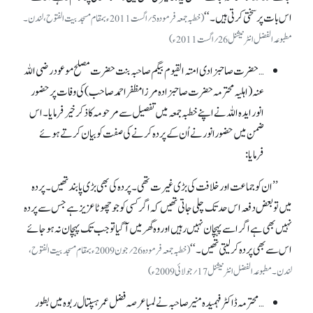
اس بات پر سختی کرتی ہیں۔ ‘‘
(خطبہ جمعہ فرمودہ 5؍اگست 2011ء بمقام مسجد بیت الفتوح، لندن۔
مطبوعہ الفضل انٹرنیشنل 26؍اگست 2011ء)
…حضرت صاحبزادی امتہ القیوم بیگم صاحبہ بنت حضرت مصلح موعود رضی اللہ
عنہ(اہلیہ محترمہ حضرت صاحبزادہ مرزا مظفر احمدصاحب) کی وفات پر حضور
انور ایدہ اللہ نے اپنے خطبہ جمعہ میں تفصیل سے مرحومہ کا ذکرخیر فرمایا۔ اس
ضمن میں حضورانور نے اُن کے پردہ کرنے کی صفت کو بیان کرتے ہوئے
فرمایا:
’’ان کوجماعت اور خلافت کی بڑی غیرت تھی۔ پردہ کی بھی بڑی پابند تھیں۔ پردہ
میں تو بعض دفعہ اس حد تک چلی جاتی تھیں کہ اگر کسی کو جوچھوٹا عزیز ہے جس سے پردہ
نہیں بھی ہے اگر اسے پہچان نہیں رہیں اور وہ گھر میں آگیا تو جب تک پہچان نہ ہو جائے
اس سے بھی پردہ کر لیتی تھیں۔ ‘‘
(خطبہ جمعہ فرمودہ 26 ؍جون 2009ءبمقام مسجد بیت الفتوح،
لندن۔ مطبوعہ الفضل انٹرنیشنل 17؍جولائی 2009ء)
…محترمہ ڈاکٹر فہمیدہ منیر صاحبہ نے لمبا عرصہ فضل عمر ہسپتال ربوہ میں بطور