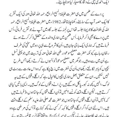
ایک احمدی بچی کے وقار کا معیار کیا ہونا چاہئے۔
پردے کے ضمن میں ہی حضرت خلیفۃ المسیح الرابع رحمہ اللہ تعالیٰ عنہ کی ایک تقریر
کا ایک حصہ آپ کے سامنے رکھنا چاہتا تھا۔ 1982ء میں حضرت خلیفۃ المسیح الرابع رحمہ
اللہ کی خلافت کا جو پہلا جلسہ تھا اس پر لجنہ کے جلسہ گاہ میں آپ نے جوتقریر فرمائی، اُس
میں پردے کا بھی ذکر فرمایا۔ اُس ضمن میں ہماری والدہ کے متعلق ذکر کرتے ہوئے
فرماتے ہیں کہ ہماری ایک باجی جان ہیں، اُن کا شروع سے ہی پردہ میں سختی کی طرف
رجحان رہا ہے کیونکہ حضرت مصلح موعود رضی اللہ تعالیٰ عنہ کی تربیت میں جو پہلی نسل
ہے اُن میں سے وہ ہیں۔ جو گھر میں مصلح موعودؓ کو اُنہوں نے کرتے دیکھا جس طرح
بچیوں کو باہر نکالتے دیکھا ایسا اُن کی فطرت میں رَچ چکا ہے کہ وہ اس عادت سے ہٹ ہی
نہیں سکتیں۔ ان کے متعلق بعض ہماری بچیوں کاخیال ہے کہ اگلے وقتوں کے ہیں یہ
لوگ، انہیں کچھ نہ کہو۔ پاگل ہو گئے ہیں، پُرانے وقتوں کے لوگ ہیں۔ ایسی باتیں کیا ہی
کرتے ہیں۔ لیکن اگلے وقت کونسے؟ مَیں تو اُن اگلے وقتوں کو جانتا ہوں، (فرماتے ہیں
کہ) مَیں تو اُن اگلے وقتوں کو جانتا ہوں جو حضرت محمد صلی اللہ علیہ وسلم کے اگلے وقت
ہیں۔ اس لئے ان کو اگر اگلے وقتوں کا کہہ کر کسی نے کچھ کہنا ہے تو اُس کی مرضی ہے وہ
جانے اور خدا کا معاملہ جانے، لیکن یہ جو میری بہن ہیں واقعتاًتقویٰ پر قائم رہتے ہوئے