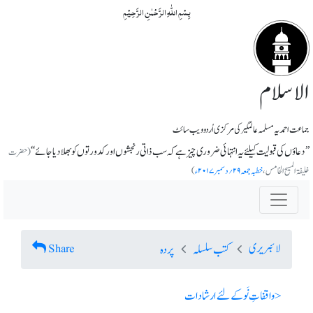
بِسۡمِ اللّٰہِ الرَّحۡمٰنِ الرَّحِیۡمِ
الاسلام
جماعت احمدیہ مسلمہ عالمگیر کی مرکزی اُردو ویب سائٹ
’’دعاؤں کی قبولیت کیلئے یہ انتہائی ضروری چیز ہے کہ سب ذاتی رنجشوں اور کدورتوں کو بھلا دیا جائے‘‘
(حضرت
خلیفۃ المسیح الخامس،
خطبہ جمعہ ۲۹؍دسمبر ۲۰۱۷ء
)
لائبریری
Share
کتب سلسلہ
پردہ
< واقفاتِ نَو کے لئے ارشادات