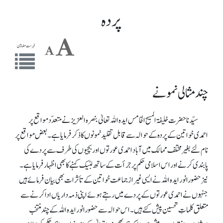
پردہ
فہرست مضامین
چند مثالی نمونے
سیّدنا حضرت خلیفۃالمسیح الخامس ایدہ اللہ تعالیٰ بنصرہ العزیز نےمتعدّد مواقع پر
احمدی خواتین کے پردہ کے حوالہ سے قابل تقلید نمونوں کا ذکر فرمایا ہے۔ بعض مواقع پر
نام لئے بغیر مختلف ممالک میں آباد احمدی عورتوں اور بچیوں کی طرف سے پردے کی
پابندی کرنے اور اس اسلامی حکم پر جرأت کے ساتھ لبّیک کہنے کا بھی اظہار فرمایا ہے۔
نیز حضورانور ایدہ اللہ نے ایسی غیراز جماعت خواتین کے تأثرات بھی بیان فرمائے ہیں
جنہوں نے احمدی عورتوں کے پردے میں رہتے ہوئے اپنی ذمہ داریاں ادا کرنے سے
متعلق کلماتِ تحسین پیش کئے ہیں۔ اس حوالہ سے حضورانور ایدہ اللہ کے چند منتخب