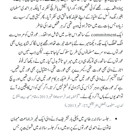
پہلا واقعہ ہے۔ … مجھے کوئی شخص کالا، گورا یا انگلش یا فرنچ نظر نہ آیا بلکہ ہر احمدی مسلمان
بغیر رنگ و نسل کے امتیاز کے اپنے خلیفہ کا عاشق ہی نظر آیا۔ پھر کہتی ہیں کہ سب سے
زیادہ جس بات سے میں متاثر ہوئی وہ یہ تھی کہ ہر شخص خدا کی خاطر
ایک commitment کے ساتھ اس جلسہ میں شامل ہوا تھا۔ … عورتوں کو مردوں سے
الگ تھلگ ایک جگہ دیکھنا میرے لئے باعث حیرت تھا اور مجھے یوں لگا کہ شاید یہاں بھی
عورتوں سے دوسرے مسلمانوں کی طرح سلوک کیا جاتا ہے۔ لیکن جب مَیں ان
عورتوں کے ساتھ رہی تو کچھ ہی دیر میں میرا یہ تأثر بدل گیا۔ میں نے دیکھا کہ فوٹو
اتارنے والی بھی عورت تھی، کیمرے پر بھی عورت تھی، استقبال پر بھی عورتیں تھیں،
کھانا تقسیم کرنے والی بھی عورتیں تھیں، غرضیکہ ہر کام عورتیں ہی کررہی تھیں اور یہ سچ
ہے کہ عورت کا پردہ ہرگز اُس کی آزادی کو ختم نہیں کرتا۔ اگر کسی کو اس کا یقین نہ آئے
تو احمدیوں کے ہاں آ کر دیکھ لے۔ ‘‘
(خطبہ جمعہ فرمودہ 06ستمبر 2013ء بمقام مسجدبیت الفتوح
لندن۔ مطبوعہ الفضل انٹرنیشنل 27؍ستمبر 2013ء)
…جلسہ سالانہ برطانیہ میں پہلی بار تشریف لانے والی ایک غیرازجماعت مہمان
خاتون نے احمدی عورتوں کے پردہ میں رہ کر جلسہ سالانہ میں شمولیت پر جس