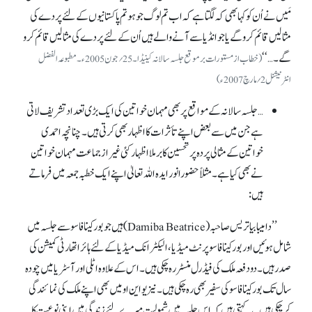
مَیں نے اُن کو کہا بھی کہ لگتا ہے کہ اب تم لوگ جو ہو تم پاکستانیوں کے لئے پردے کی
مثالیں قائم کروگے یا جو انڈیا سے آنے والے ہیں اُن کے لئے پردے کی مثالیں قائم کرو
گے۔ … ‘‘
(خطاب از مستورات برموقع جلسہ سالانہ کینیڈا۔ 25 ؍جون 2005ء۔ مطبوعہ الفضل
انٹرنیشنل 2؍مارچ 2007ء)
… جلسہ سالانہ کے مواقع پر بھی مہمان خواتین کی ایک بڑی تعداد تشریف لاتی
ہے جن میں سے بعض اپنے تأثرات کا اظہار بھی کرتی ہیں۔ چنانچہ احمدی
خواتین کے مثالی پردہ پر تحسین کا برملا اظہار کئی غیرازجماعت مہمان خواتین
نے بھی کیا ہے۔ مثلاً حضورانور ایدہ اللہ تعالیٰ اپنے ایک خطبہ جمعہ میں فرماتے
ہیں :
’’دامیبا بیاتریس صاحبہ(Damiba Beatrice) ہیں جو بورکینا فاسو سے جلسہ میں
شامل ہوئیں اور بورکینا فاسو پرنٹ میڈیا، الیکٹرانک میڈیا کے لئے ہائراتھارٹی کمیشن کی
صدر ہیں۔ دو دفعہ ملک کی فیڈرل منسٹر رہ چکی ہیں۔ اس کے علاوہ اٹلی اور آسٹریا میں چودہ
سال تک بورکینا فاسو کی سفیر بھی رہ چکی ہیں۔ نیز یو این او میں بھی اپنے ملک کی نمائندگی
کر چکی ہیں۔ یہ کہتی ہیں کہ اس جلسہ میں شمولیت میرے لئے زندگی میں اپنی نوعیت کا