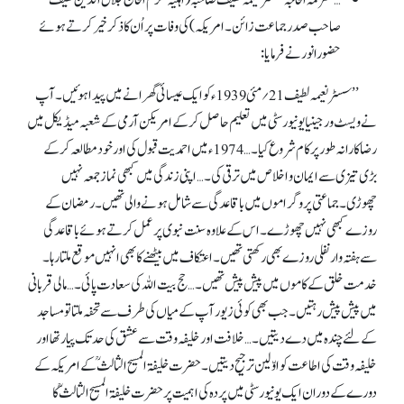
…محترمہ الحاجہ سسٹر نعیمہ لطیف صاحبہ(اہلیہ مکرم الحاج جلال الدین لطیف
صاحب صدر جماعت زائن۔ امریکہ) کی وفات پر اُن کا ذکرخیر کرتے ہوئے
حضورانور نے فرمایا:
’’سسٹر نعیمہ لطیف 21؍مئی 1939ء کو ایک عیسائی گھرانے میں پیدا ہوئیں۔ آپ
نے ویسٹ ورجینیا یونیورسٹی میں تعلیم حاصل کر کے امریکن آرمی کے شعبہ میڈیکل میں
رضا کارانہ طور پر کام شروع کیا۔ … 1974ء میں احمدیت قبول کی اور خود مطالعہ کر کے
بڑی تیزی سے ایمان و اخلاص میں ترقی کی۔ … اپنی زندگی میں کبھی نماز جمعہ نہیں
چھوڑی۔ جماعتی پروگراموں میں باقاعدگی سے شامل ہونے والی تھیں۔ رمضان کے
روزے کبھی نہیں چھوڑے۔ اس کے علاوہ سنت نبوی پر عمل کرتے ہوئے باقاعدگی
سے ہفتہ وار نفلی روزے بھی رکھتی تھیں۔ اعتکاف میں بیٹھنے کا بھی انہیں موقع ملتا رہا۔
خدمت خلق کے کاموں میں پیش پیش تھیں۔ … حج بیت اللہ کی سعادت پائی۔ … مالی قربانی
میں پیش پیش رہتیں۔ جب بھی کوئی زیور آپ کے میاں کی طرف سے تحفہ ملتا تو مساجد
کے لئے چندہ میں دے دیتیں۔ …خلافت اور خلیفہ وقت سے عشق کی حد تک پیار تھا اور
خلیفہ وقت کی اطاعت کو اوّلین ترجیح دیتیں۔ حضرت خلیفۃ المسیح الثالثؒ کے امریکہ کے
دورے کے دوران ایک یونیورسٹی میں پردہ کی اہمیت پر حضرت خلیفۃ المسیح الثالثؒ کا