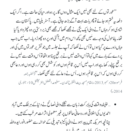
’’عورتوں کے لئے بھی مَیں ایک مثال دوں گا۔ پردہ اور حیا کی حالت ہے۔ اگر ایک
دفعہ یہ ختم ہو جائے تو پھر بات بہت آگے بڑھ جاتی ہے۔ آسٹریلیا میں … پاکستان سے
شادی ہو کروہاں آنے والی ایک بچی نے مجھے لکھا کہ مجھے بھی زبردستی پردہ چھڑوا دیا گیا
تھا۔ یا ماحول کی وجہ سے مَیں بھی کچھ اس دام میں آ گئی اور پردہ چھوڑ دیا۔ اب مَیں جب
وہاں دَورے پر گیا ہوں تو اُس نے لکھا کہ آپ نے جلسہ میں جو تقریر عورتوں میں کی اور
پردے کے بارے میں کہا تو اُس وقت مَیں نے برقع پہنا ہوا تھا تو اُس وقت سے مَیں نے
برقع پہنے رکھا ہے اور اب مَیں اُس پر قائم ہوں اور کوشش بھی کر رہی ہوں اور دعا بھی
کر رہی ہوں کہ اس پر قائم رہوں۔ اُس نے دعا کے لئے بھی لکھا۔ ‘‘
(خطبہ جمعہ
فرمودہ 20دسمبر 2013ء بمقام مسجدبیت الفتوح لندن۔ مطبوعہ الفضل انٹرنیشنل 10؍جنوری
2014ء)
… خلیفۂ وقت کی بابرکت زبان سے نکلنے والی نصائح نے دنیا کے ہر مُلک میں آباد
احمدیوں کی اخلاقی اور روحانی حالتوں پر غیرمعمولی اثرات مرتّب کئے ہیں۔
چنانچہ امریکہ میں پیدا ہونے والی پاکیزہ تبدیلی کے حوالہ سے حضورانور ایدہ اللہ