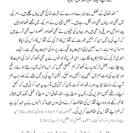
نے اپنے ایک خطبہ جمعہ میں فرمایا:
’’اللہ تعالیٰ کے فضل سے میرے دَورے کے مثبت نتائج بھی یہاں نکلے ہیں۔ امریکہ
میں بھی اور یہاں بھی اور نکل رہے ہیں۔ بعض بچیوں نے امریکہ میں مجھے لکھا جو وہیں
پیدا ہوئیں اور پلی بڑھی ہیں اور یہاں کی بچیوں نے بھی لکھا اور خطوط اب بھی آرہے ہیں
کہ آپ کی باتیں سن کر ہمیں عورت کے تقدّس کا، لڑکی کے تقدّس کا، اُس کی حیا کا
احساس ہوا ہے۔ اب ہمیں اپنی اہمیت پتہ لگی ہے۔ پردہ کی اہمیت پتہ لگی ہے۔ ایک
احمدی لڑکی کے مقام کا پتہ لگا ہے۔ اسی طرح نوجوانوں نے یہ بھی لکھا کہ نماز کی اہمیت کا
پتہ چلا ہے۔ بعض لڑکیوں نے لکھا کہ ہم سمجھتی تھیں کہ اس ماحول میں رہتے ہوئے برقع
اور حجاب کی ہمت ہم میں کبھی پیدا نہیں ہو سکتی۔ لیکن آپ کی باتیں سننے کے بعد جب ہم
آپ کے سامنے حجاب اور برقعہ اور کوٹ پہن کر آئی ہیں تو اب یہ عہد کرتی ہیں کہ کبھی
اپنے برقعے نہیں اتاریں گی۔ پس یہ سوچ ہے۔ اللہ تعالیٰ اس سوچ کو عملی رنگ میں ہمیشہ
قائم رکھے اور وہ اپنے تقدّس کی حفاظت کرنے والی ہوں جیسا کہ انہوں نے یہ عہد کیا ہے
کہ ہم اپنے تقدّس کی حفاظت کریں گی۔ ‘‘
(خطبہ جمعہ فرمودہ 13؍ جولائی 2012ء بمقام مسجد
بیت الاسلام۔ ٹورانٹو، کینیڈا۔ مطبوعہ الفضل انٹرنیشنل 3؍اگست 2012ء)