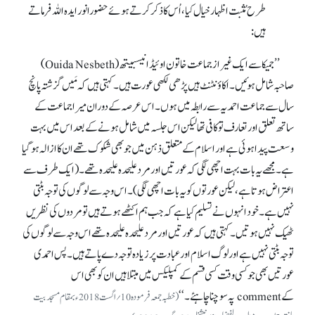
طرح مُثبت اظہار خیال کیا، اُس کا ذکر کرتے ہوئے حضورانور ایدہ اللہ فرماتے
ہیں :
’’جمیکا سے ایک غیرازجماعت خاتون اوئیڈا نیسبیتھ(Ouida Nesbeth)
صاحبہ شامل ہوئیں۔ اکاؤنٹنٹ ہیں پڑھی لکھی عورت ہیں۔ کہتی ہیں کہ مَیں گزشتہ پانچ
سال سے جماعت احمدیہ سے رابطہ میں ہوں۔ اس عرصہ کے دوران میرا جماعت کے
ساتھ تعلق اور تعارف تو کافی تھا لیکن اس جلسہ میں شامل ہونے کے بعد اس میں بہت
وسعت پیدا ہوئی ہے اور اسلام کے متعلق ذہن میں جو بھی شکوک تھے ان کا ازالہ ہو گیا
ہے۔ مجھے یہ بات بہت اچھی لگی کہ عورتیں اور مرد علیحدہ علیحدہ تھے۔ (ایک طرف سے
اعتراض ہوتا ہے، لیکن عورتوں کو یہ بات اچھی لگی)۔ اس وجہ سے لوگوں کی توجہ بٹتی
نہیں ہے۔ خود انہوں نے تسلیم کیا ہے کہ جب ہم اکٹھے ہوتے ہیں تو مردوں کی نظریں
ٹھیک نہیں ہوتیں۔ کہتی ہیں کہ عورتیں اور مرد علیحدہ علیحدہ تھے اس وجہ سے لوگوں کی
توجہ بٹتی نہیں ہے اور لوگ اسلام اور عبادت پر زیادہ توجہ دے پاتے ہیں۔ پس احمدی
عورتیں بھی جو کسی وقت کسی قسم کے کمپلیکس میں مبتلا ہیں ان کو بھی اس
کے comment پہ سوچنا چاہئے۔ ‘‘
(خطبہ جمعہ فرمودہ 10؍اگست 2018ء بمقام مسجدبیت