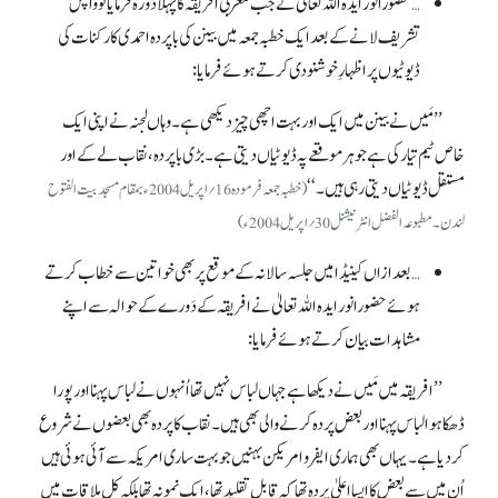
…حضورانور ایدہ اللہ تعالیٰ نے جب مغربی افریقہ کا پہلا دَورہ فرمایا تو واپس
تشریف لانے کے بعد ایک خطبہ جمعہ میں بینن کی باپردہ احمدی کارکنات کی
ڈیوٹیوں پر اظہارِ خوشنودی کرتے ہوئے فرمایا:
’’مَیں نے بینن میں ایک اور بہت اچھی چیز دیکھی ہے۔ وہاں لجنہ نے اپنی ایک
خاص ٹیم تیار کی ہے جو ہر موقعے پہ ڈیوٹیاں دیتی ہے۔ بڑی باپردہ، نقاب لے کے اور
مستقل ڈیوٹیاں دیتی رہی ہیں۔ ‘‘
(خطبہ جمعہ فرمودہ 16؍ اپریل2004ء بمقام مسجدبیت الفتوح
لندن۔ مطبوعہ الفضل انٹرنیشنل 30؍اپریل 2004ء)
…بعدازاں کینیڈا میں جلسہ سالانہ کے موقع پر بھی خواتین سے خطاب کرتے
ہوئے حضورانور ایدہ اللہ تعالیٰ نے افریقہ کے دَورے کے حوالہ سے اپنے
مشاہدات بیان کرتے ہوئے فرمایا:
’’افریقہ میں مَیں نے دیکھا ہے جہاں لباس نہیں تھا اُنہوں نے لباس پہنا اور پورا
ڈھکا ہوا لباس پہنا اور بعض پردہ کرنے والی بھی ہیں۔ نقاب کا پردہ بھی بعضوں نے شروع
کردیا ہے۔ یہاں بھی ہماری ایفرو امریکن بہنیں جو بہت ساری امریکہ سے آئی ہوئی ہیں
اُن میں سے بعض کا ایسا اعلیٰ پردہ تھا کہ قابل تقلید تھا، ایک نمونہ تھا بلکہ کل ملاقات میں