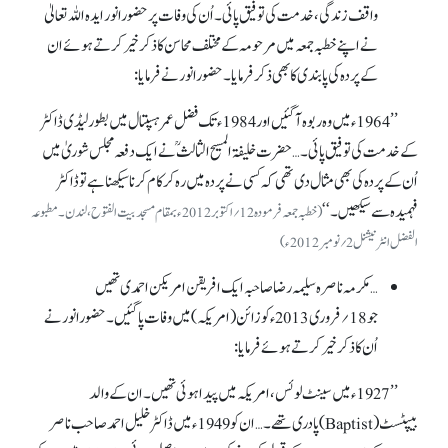
واقف زندگی، خدمت کی توفیق پائی۔ اُن کی وفات پر حضورانور ایدہ اللہ تعالیٰ
نے اپنے خطبہ جمعہ میں مرحومہ کے مختلف محاسن کا ذکرخیر کرتے ہوئے ان
کے پردہ کی پابندی کا بھی ذکر فرمایا۔ حضورانور نے فرمایا:
’’ 1964ء میں وہ ربوہ آ گئیں اور 1984ء تک فضل عمر ہسپتال میں بطور لیڈی ڈاکٹر
کے خدمت کی توفیق پائی۔ … حضرت خلیفۃ المسیح الثالثؒ نے ایک دفعہ مجلس شوریٰ میں
اُن کے پردہ کی بھی مثال دی تھی کہ کسی نے پردہ میں رہ کر کام کرنا سیکھنا ہے تو ڈاکٹر
فہمیدہ سے سیکھیں۔ ‘‘
(خطبہ جمعہ فرمودہ 12؍اکتوبر 2012ء بمقام مسجد بیت الفتوح، لندن۔ مطبوعہ
الفضل انٹرنیشنل 2؍نومبر 2012ء)
…مکرمہ ناصرہ سلیمہ رضا صاحبہ ایک افریقن امریکن احمدی تھیں
جو 18؍فروری 2013ء کو زائن(امریکہ) میں وفات پاگئیں۔ حضورانور نے
اُن کا ذکرخیر کرتے ہوئے فرمایا:
’’ 1927ء میں سینٹ لوئس، امریکہ میں پیدا ہوئی تھیں۔ ان کے والد
بیپٹسٹ(Baptist) پادری تھے۔ …ان کو 1949ء میں ڈاکٹر خلیل احمد صاحب ناصر