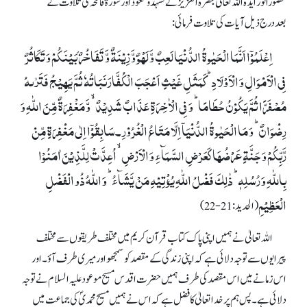
حضورانور ایدہ اللہ تعالیٰ بنصرہ العزیز نے تشہد و تعوذ اور سورۃ فاتحہ کی تلاوت کے
بعددرج ذیل آیات کی تلاوت فرمائی:
اِعۡلَمُوۡۤا اَنَّمَا الۡحَیٰوۃُ الدُّنۡیَا لَعِبٌ وَّ لَہۡوٌ وَّ زِیۡنَۃٌ وَّ تَفَاخُرٌۢ بَیۡنَکُمۡ وَ تَکَاثُرٌ
فِی الۡاَمۡوَالِ وَ الۡاَوۡلَادِ ؕ کَمَثَلِ غَیۡثٍ اَعۡجَبَ الۡکُفَّارَ نَبَاتُہٗ ثُمَّ یَہِیۡجُ فَتَرٰٮہُ
مُصۡفَرًّا ثُمَّ یَکُوۡنُ حُطَامًا ؕ وَ فِی الۡاٰخِرَۃِ عَذَابٌ شَدِیۡدٌ ۙ وَّ مَغۡفِرَۃٌ مِّنَ اللّٰہِ وَ
رِضۡوَانٌ ؕ وَ مَا الۡحَیٰوۃُ الدُّنۡیَاۤ اِلَّا مَتَاعُ الۡغُرُوۡرِ ۔سَابِقُوۡۤا اِلٰی مَغۡفِرَۃٍ مِّنۡ
رَّبِّکُمۡ وَ جَنَّۃٍ عَرۡضُہَا کَعَرۡضِ السَّمَآءِ وَ الۡاَرۡضِ ۙ اُعِدَّتۡ لِلَّذِیۡنَ اٰمَنُوۡا
بِاللّٰہِ وَ رُسُلِہٖ ؕ ذٰلِکَ فَضۡلُ اللّٰہِ یُؤۡتِیۡہِ مَنۡ یَّشَآءُ ؕ وَ اللّٰہُ ذُو الۡفَضۡلِ
الۡعَظِیۡمِ
(الحدید: 21-22)
اللہ تعالیٰ نے ہمیں اپنی پاک کتاب قرآن کریم میں مختلف طریقوں سے مختلف
پیرایوں سے توجہ دلائی ہے کہ اپنی زندگی کے مقصد کو سمجھو اور میری طرف آؤ۔ اور
اس زمانے میں اس مقصد کی طرف ہمیں حضرت اقدس مسیح موعود علیہ السلام نے توجہ
دلائی ہے۔ پس ہم پر خداتعالیٰ کا فضل ہے کہ اس نے ہمیں مسیح محمدیؐ کی جماعت میں