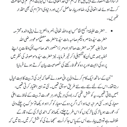
ارشادات اختصار سے پیش ہیں تاکہ ہم بھی خداتعالیٰ کے اس نہایت اہم حکم کی اطاعت
کرتے ہوئے خداتعالیٰ کی رضا اور پیار حاصل کریں اور دنیاوی احترام کی بھی حقدار
ٹھہریں۔
… حضرت خلیفۃالمسیح الخامس ایدہ اللہ تعالیٰ بنصرہ العزیز نے اپنی والدہ محترمہ
حضرت سیّدہ ناصرہ بیگم صاحبہ بنت سیّدنا حضرت مصلح موعود رضی اللہ
عنہ(اہلیہ محترمہ حضرت صاحبزادہ مرزا منصور احمد صاحب) کی وفات پر اپنے
خطبہ جمعہ میں اُن کا تفصیلی ذکرخیر فرمایا۔ نیز حضرت سیّدہ موصوفہ کی نظر میں
پردہ کی اہمیت اور پردہ کو ملحوظ رکھنے کی خصوصیت بیان کرتے ہوئے فرمایا:
’’اُن کے ساتھ ایک کام کرنے والی پرانی صدر نے لکھا کہ لجنہ کی تربیت کا بہت خیال
رہتا تھا۔ اس کے لئے نئے سے نئے طریق سوچتی تھیں۔ نئی تدابیر اختیار کرتی تھیں،
ہمیں بتاتی تھیں۔ یہ کوشش تھی کہ ربوہ کی ہر بچی اور ہر عورت تربیت کے لحاظ سے اعلیٰ
معیارکی ہو۔ کئی مرتبہ ایسا ہوا کہ اگر پردہ کے معیار کو گرا ہوا دیکھا تو سڑک پر چلنے والی
کو، عورت ہو یا لڑکی یا لڑکیوں کو اس طرح چلتے دیکھا جو کہ احمدی لڑکی کے وقار کے
خلاف ہے تو وہیں پیار سے اُ س کے پاس جا کر اُسے سمجھانے کی کوشش کرتیں۔ بتاتیں کہ