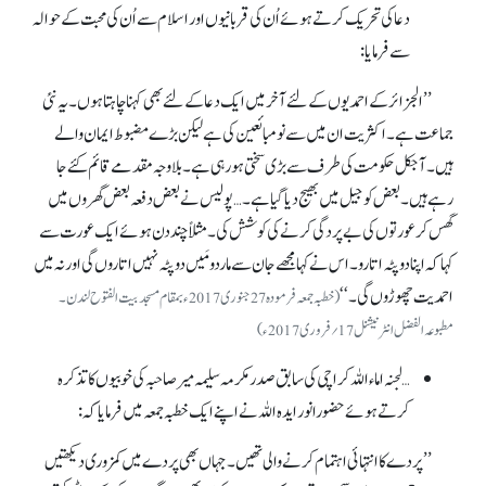
دعا کی تحریک کرتے ہوئے اُن کی قربانیوں اور اسلام سے اُن کی محبت کے حوالہ
سے فرمایا:
’’الجزائر کے احمدیوں کے لئے آخر میں ایک دعا کے لئے بھی کہنا چاہتا ہوں۔ یہ نئی
جماعت ہے۔ اکثریت ان میں سے نومبائعین کی ہے لیکن بڑے مضبوط ایمان والے
ہیں۔ آجکل حکومت کی طرف سے بڑی سختی ہو رہی ہے۔ بلا وجہ مقدمے قائم کئے جا
رہے ہیں۔ بعض کو جیل میں بھیج دیا گیا ہے۔ … پولیس نے بعض دفعہ بعض گھروں میں
گھس کر عورتوں کی بے پردگی کرنے کی کوشش کی۔ مثلاً چند دن ہوئے ایک عورت سے
کہا کہ اپنا دوپٹہ اتارو۔ اس نے کہا مجھے جان سے ماردو مَیں دوپٹہ نہیں اتاروں گی اور نہ میں
احمدیت چھوڑوں گی۔ ‘‘
(خطبہ جمعہ فرمودہ 27جنوری 2017ء بمقام مسجدبیت الفتوح لندن۔
مطبوعہ الفضل انٹرنیشنل 17؍فروری 2017ء)
… لجنہ اماءاللہ کراچی کی سابق صدرمکرمہ سلیمہ میر صاحبہ کی خوبیوں کا تذکرہ
کرتے ہوئے حضورانور ایدہ اللہ نے اپنے ایک خطبہ جمعہ میں فرمایا کہ:
’’ پردے کا انتہائی اہتمام کرنے والی تھیں۔ جہاں بھی پردے میں کمزوری دیکھتیں