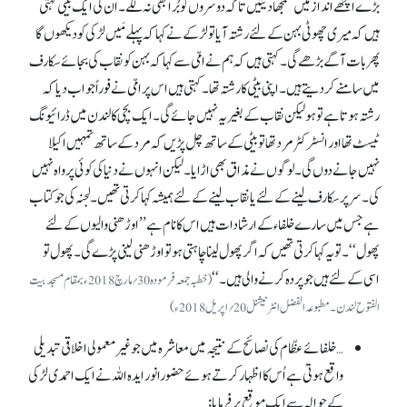
بڑے اچھے انداز میں سمجھا دیتیں تا کہ دوسروں کو بُرا بھی نہ لگے۔ ان کی ایک بیٹی کہتی
ہیں کہ میری چھوٹی بہن کے لئے رشتہ آیا تو لڑکے نے کہا کہ پہلے مَیں لڑکی کو دیکھوں گا
پھر بات آگے بڑھے گی۔ کہتی ہیں کہ ہم نے امّی سے کہا کہ بہن کو نقاب کی بجائے سکارف
میں سامنے کر دیتے ہیں۔ اپنی بیٹی کا رشتہ تھا۔ کہتی ہیں اس پر امّی نے فوراً جواب دیا کہ
رشتہ ہوتا ہے تو ہو لیکن نقاب کے بغیر یہ نہیں جائے گی۔ ایک بچی کا لندن میں ڈرائیونگ
ٹیسٹ تھا اور انسٹرکٹر مرد تھا تو بیٹی کے ساتھ چل پڑیں کہ مرد کے ساتھ تمہیں اکیلا
نہیں جانے دوں گی۔ لوگوں نے مذاق بھی اڑایا۔ لیکن انہوں نے دنیا کی کوئی پرواہ نہیں
کی۔ سر پر سکارف لینے کے لئے یا نقاب لینے کے لئے ہمیشہ کہا کرتی تھیں۔ لجنہ کی جو کتاب
ہے جس میں سارے خلفاء کے ارشادات ہیں اس کا نام ہے ’’اوڑھنی والیوں کے لئے
پھول‘‘۔ تو یہ کہا کرتی تھیں کہ اگر پھول لینا چاہتی ہو تو اوڑھنی لینی پڑے گی۔ پھول تو
اسی کے لئے ہیں جو پردہ کرنے والی ہیں۔ ‘‘
(خطبہ جمعہ فرمودہ 30؍ مارچ 2018ء بمقام مسجدبیت
الفتوح لندن۔ مطبوعہ الفضل انٹرنیشنل 20؍اپریل 2018ء)
… خلفائے عظّام کی نصائح کے نتیجہ میں معاشرہ میں جو غیرمعمولی اخلاقی تبدیلی
واقع ہوتی ہے اُس کا اظہار کرتے ہوئے حضورانور ایدہ اللہ نے ایک احمدی لڑکی
کے حوالہ سے ایک موقع پر فرمایا: