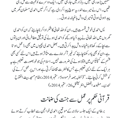
نظمیں پڑھ رہی تھیں۔ بازار میں جا رہی تھیں۔ ایک دوسرے کو محبت سے مل رہی
تھیں۔ اس نے میرے اندر یہ سوچ پیدا کر دی ہے کہ اگر مَیں احمدی مسلمان گھر میں
پیدا ہوئی ہوتی تو میری روش باغیانہ نہ ہوتی۔ …
پس احمدی خوش قسمت ہیں۔ ان کو اللہ تعالیٰ کا شکر ادا کرنا چاہئے کہ ان کو احمدی
گھروں میں اللہ تعالیٰ نے پیدا کیا اور کچھ کو احمدی ہونے کی توفیق عطا فرمائی اور ان باتوں
سے بچا کے رکھا جو باغیانہ روش پیدا کرتی ہیں۔ بعض احمدی بچیوں میں بھی ردّعمل ہوتا
ہے، ان کو بھی یاد رکھنا چاہئے کہ غیر آکر ہمارے سے متأثر ہوتے ہیں اس لئے کسی بھی
قسم کے کمپلیکس میں مبتلا ہونے کی ضرورت نہیں۔ اسلام کی جو خوبصورت تعلیم ہے یہ
ہر ایک کے لئے ایسی تعلیم ہے جس کا فطرت تقاضا کرتی ہے اور اس پر عمل کرنے کی
کوشش کرنی چاہئے۔ ‘‘(خطبہ جمعہ فرمودہ 5؍ستمبر 2014ء بمقام مسجدبیت الفتوح
لندن۔ مطبوعہ الفضل انٹرنیشنل 26؍ستمبر 2014ء)
قرآنی حکم پرعمل سےجنت کی ضمانت
برطانیہ کے ایک جلسہ سالانہ کے موقع پر احمدی خواتین سے خطاب کرتے ہوئے