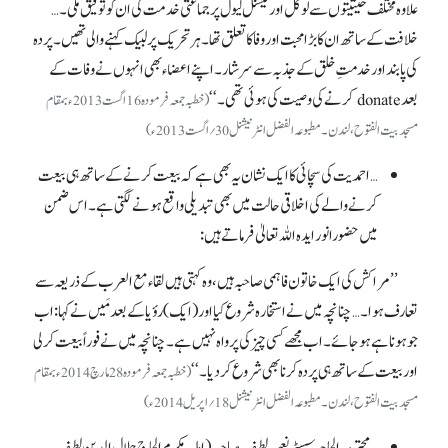
علاوہ مختلف حیثیتوں سے لوکل اور نیشنل لیول پر جماعتی خدمت کی ان کو توفیق ملی۔ …
خلافت کے ساتھ ان کا بڑا محبت اور وفا کا تعلق تھا۔ ہر تحریک پر لبیک کہنے والی تھیں۔ پردہ
کی پابند اور خدمتِ خلق کے جذبہ سے سرشار۔ اپنے اعضاء بھی انہوں نے وفات کے
بعد donate کرنے کی وصیت کی ہوئی تھی۔ ‘‘
(خطبہ جمعہ فرمودہ 16اگست 2013ء بمقام
مسجد بیت الفتوح، لندن۔ مطبوعہ الفضل انٹرنیشنل 30؍اگست 2013ء)
…احمدیت کی سچائی کا ایک نشان یہ بھی ہے کہ بیعت کرنے کے ساتھ ہی بیعت
کرنے والے کی اخلاقی حالت میں بھی تبدیلی واقع ہونے لگتی ہے۔ اس ضمن
میں حضورانور ایدہ اللہ تعالیٰ فرماتے ہیں :
’’مراکش کی ایک خاتون فاہمی صاحبہ ہیں، وہ کہتی ہیں لقاء مع العرب کے ذریعہ سے
تعارف ہوا۔ … چنانچہ میں نے استخارہ شروع کیا اور (ایک) رؤیا کے بعد مَیں نے کہا: اب
جو ہونا ہے ہوجائے۔ اب مجھے کسی چیز کی پرواہ نہیں ہے۔ چنانچہ میں نے فوراً بیعت کر لی
اور بیعت کے ساتھ ہی پردہ کرنا بھی شروع کردیا۔ ‘‘
(خطبہ جمعہ فرمودہ 28مارچ 2014ء بمقام
مسجد بیت الفتوح، لندن۔ مطبوعہ الفضل انٹرنیشنل 18؍اپریل 2014ء)