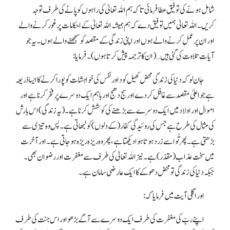
شامل ہونے کی توفیق عطا فرمائی تاکہ ہم اللہ تعالیٰ کی راہوں کو پانے کی طرف توجہ
کریں۔ اللہ تعالیٰ ہمیں توفیق دے کہ ہم ہمیشہ اللہ تعالیٰ کے احکامات پر غور کرنے والے
اور ان پر عمل کرنے والے ہوں اور اپنی زندگی کے مقصد کو سمجھنے والے ہوں۔ یہ جو
آیات تلاوت کی گئی ہیں …(ان کا ترجمہ پیش کرتا ہوں )۔ فرمایا:
جان لو کہ دنیا کی زندگی محض کھیل کود اور نفس کی خواہشات کو پورا کرنے کا ایسا ذریعہ
ہے جو اعلیٰ مقصد سے غافل کردے اور سج دھج اور باہم ایک دوسرے پر فخر کرنا ہے اور
اموال اور اولاد میں ایک دوسرے سے بڑھنے کی کوشش کرنا ہے۔ (یہ زندگی) اس بارش
کی مثال کی طرح ہے جس کی روئیدگی کفار(کے دلوں ) کو لبھاتی ہے۔ پس وہ تیزی سے
بڑھتی ہے۔ پھر تُو اسے زرد ہوتا ہوا دیکھتا ہے، پھر وہ ریزہ ریزہ ہوجاتی ہے۔ اور آخرت
میں سخت عذاب(مقدّر) ہے۔ نیز اللہ تعالیٰ کی طرف سے مغفرت اور رضوان بھی۔
جبکہ دنیا کی زندگی تو محض دھوکے کا ایک عارضی سامان ہے۔
اور اگلی آیت میں فرمایا کہ:
اپنے ربّ کی مغفرت کی طرف ایک دوسرے سے آگے بڑھو اور اس جنت کی طرف