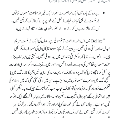
الفتوح لندن۔ مطبوعہ الفضل انٹرنیشنل 31؍اگست 2018ء)
… پردہ کے بارہ میں ایک خوبصورت اظہار ایک غیرازجماعت مسلمان خاتون
جرنلسٹ نے بھی کیا جو باغیانہ ردّعمل کے طور پر پردہ کرنا ترک کرچکی تھیں۔
اُن کے تأثرات بیان کرتے ہوئے حضورانور ایدہ اللہ ارشاد فرماتے ہیں :
’’Belize میں اس دفعہ جماعت قائم ہوئی ہے۔ وہاں کی ایک جرنلسٹ مریم
عبدل صاحبہ آئی ہوئی تھیں۔ یہ بلیز کے کرَیم(Krem) ٹی وی کی معروف اینکر بھی
ہیں۔ … انہوں نے بتایا کہ وہ کٹر سنّی خاندان میں پیدا ہوئی تھیں۔ کہتی ہیں میرا باپ بڑا
سخت مسلمان تھا جس کی وجہ سے مجھے ردّعمل ہوا اور میں نے بڑے ہو کر اسلامی احکامات
پر عمل کرنا چھوڑ دیا کیونکہ پردہ، سکارف اور بہت ساری ایسی باتیں جن کا غلط رنگ میں یا
صحیح رنگ میں دوسرے مسلمانوں میں رواج ہے۔ ان میں اتنی سختی تھی کہ میں اسلام کی
تعلیم سے دُور ہو گئی۔ بڑی ہوئی تو سکارف حجاب سب کچھ اُتار کے پھینک دیا۔ لیکن کہتی
ہیں خدا تعالیٰ پر مجھے بہرحال یقین ہے۔ لیکن جلسہ سالانہ میں یہاں آکر مجھے ایک انوکھا
تجربہ ہوا ہے۔ یہاں میں نے کسی عورت کو پابند اور جکڑا ہوا نہیں دیکھا۔ ہر لڑکی، ہر
عورت آزاد تھی۔ میں نے عورتوں اور بچیوں کو دیکھا۔ وہ آزادانہ طور پر پھر رہی تھیں۔