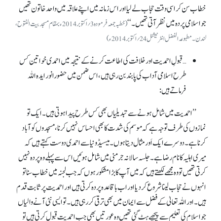
خطاب سن کر اسی وقت حجاب لے لیا اور اس زمانہ میں اپنے علاقہ میں واحد خاتون تھیں
جو اسلامی پردہ میں نظر آتی تھیں۔ ‘‘
(خطبہ جمعہ فرمودہ 3؍اکتوبر 2014ء بمقام مسجد بیت الفتوح،
لندن۔ مطبوعہ الفضل انٹرنیشنل 24؍اکتوبر 2014ء)
…قبولِ احمدیت اور خلافت کی اطاعت کرنے کے نتیجہ میں احمدی خواتین کس
طرح اسلامی آداب کی پابند بن رہی ہیں، اس ضمن میں حضورانور ایدہ اللہ
فرماتے ہیں :
’’احمدیت میں شامل ہونے سے تبدیلیاں بھی کس طرح پیدا ہوتی ہیں۔ ایک تو
نمازوں کی طرف توجہ ہے کہ موسم کی شدت کا بھی احساس نہیں کرنا، مسجدوں کو آباد
کرنا ہے۔ دوسرے ایک اَور مثال دیتا ہوں۔ میسیڈونیا سے احمدی دوست کہتے ہیں کہ
میری اہلیہ کا نام رضا ہے۔ جلسہ سالانہ جرمنی میں شامل ہوئیں اس سے پہلے وہ پردہ نہیں
کرتی تھیں تو وہ مجھے لکھتے ہیں کہ میں آپ کا بڑا مشکور ہوں کہ جب لجنہ میں خطاب سنا تو
انہوں نے حجاب لینا شروع کر دیا اور اب باقاعدہ پردہ کرتی ہیں اور احمدیت پر ثابت قدم
ہیں۔ اور اللہ تعالیٰ کے فضل سے ایمان میں بھی ترقی کر رہی ہیں۔ تو ایسی نئی آنے والیاں
جو اسلام کی تعلیم سے پیچھے ہٹ گئی تھیں وہ عورتیں بھی جب احمدیت قبول کرتی ہیں تو