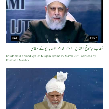
Urdu
41:27
خطاب برموقع اجتماع ۲۰۱۱ء خدام الاحمدیہ یوکے مقامی
Khuddamul Ahmadiyya UK Muqami Ijtema 27 March 2011, Address by
Khalifatul Masih V