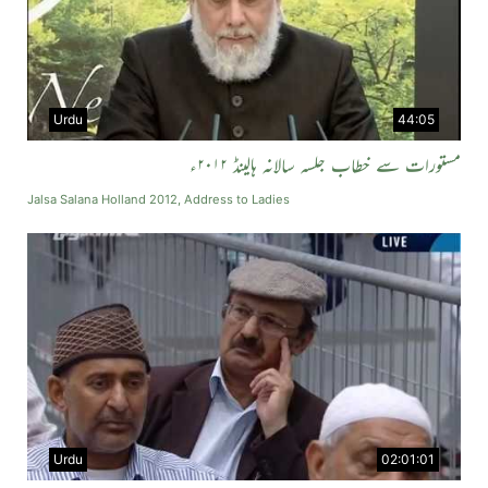
Urdu
44:05
مستورات سے خطاب جلسہ سالانہ ہالینڈ ۲۰۱۲ء
Jalsa Salana Holland 2012, Address to Ladies
Urdu
02:01:01