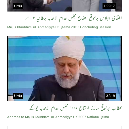
Urdu
1:22:17
اختتامی اجلاس برموقع اجتماع مجلس خدام الاحمدیہ برطانیہ ۲۰۱۳ء
Majlis Khuddam-ul-Ahmadiyya UK Ijtema 2013: Concluding Session
Urdu
32:18
خطاب برموقع سالانہ اجتماع ۲۰۰۷ مجلس خدام الاحمدیہ یوکے
Address to Majlis Khuddam-ul-Ahmadiyya UK 2007 National Ijtima