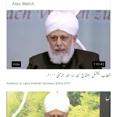
Also Watch
Urdu
1:10:42
خطاب نیشنل اجتماع لجنہ اماٴ اللہ جرمنی ۲۰۱۱ء
Address to Lajna Imaillah Germany Ijtima 2011