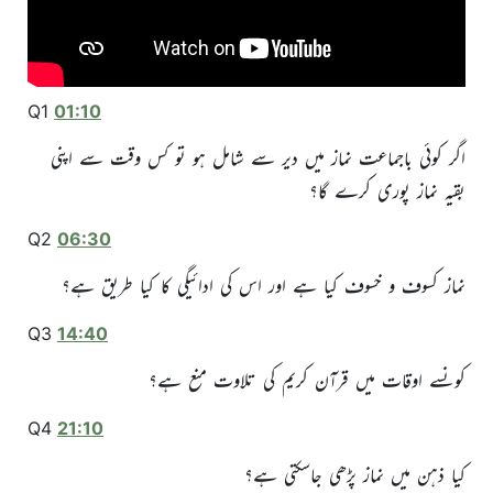
Q1
01:10
اگر كوئی باجماعت نماز میں دیر سے شامل ہو تو كس وقت سے اپنی
بقیہ نماز پوری كرے گا؟
Q2
06:30
نماز كسوف و خسوف كیا ہے اور اس كی ادائیگی كا كیا طریق ہے؟
Q3
14:40
كونسے اوقات میں قرآن كریم كی تلاوت منع ہے؟
Q4
21:10
كیا ذہن میں نماز پڑھی جاسكتی ہے؟