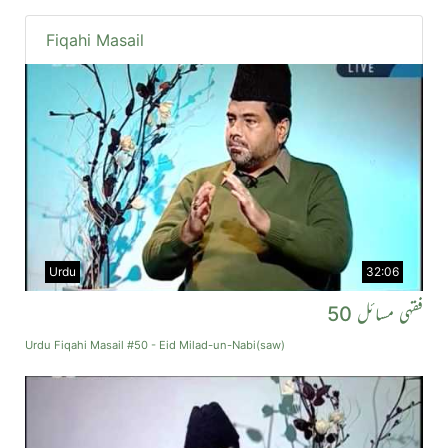
Fiqahi Masail
Urdu
32:06
فقہی مسائل 50
Urdu Fiqahi Masail #50 - Eid Milad-un-Nabi(saw)