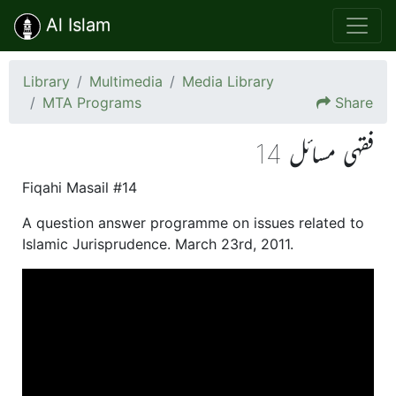
Al Islam
Library
Multimedia
Media Library
MTA Programs
Share
فقہی مسائل 14
Fiqahi Masail #14
A question answer programme on issues related to
Islamic Jurisprudence. March 23rd, 2011.