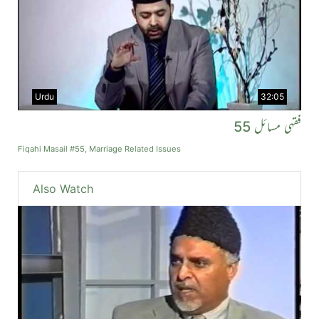
Urdu
32:05
فقہی مسائل 55
Fiqahi Masail #55, Marriage Related Issues
Also Watch