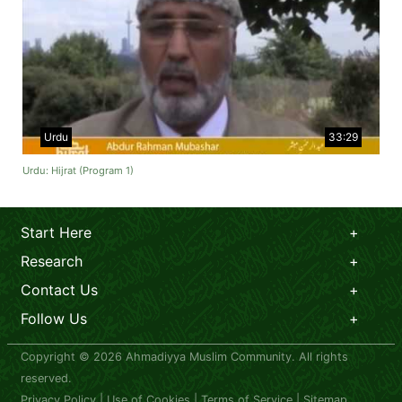
Urdu
33:29
Urdu: Hijrat (Program 1)
Start Here
Research
Contact Us
Follow Us
Copyright © 2026 Ahmadiyya Muslim Community. All rights
reserved.
Privacy Policy
|
Use of Cookies
|
Terms of Service
|
Sitemap