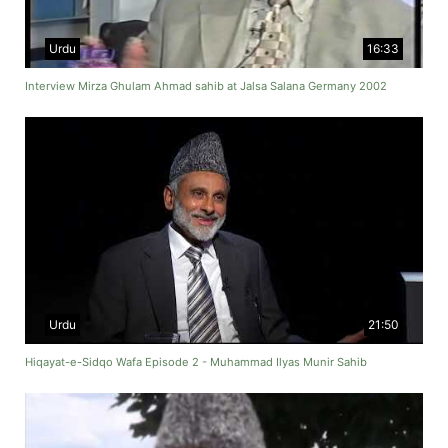
Urdu
16:33
Interview Mirza Ghulam Ahmad sahib at Jalsa Salana Germany 2002
Urdu
21:50
Hiqayat-e-Sidqo Wafa Episode 2 - Muhammad Ilyas Munir Sahib