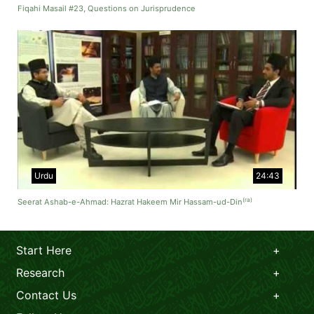
Fiqahi Masail #23, Questions on Jurisprudence
Urdu
24:43
(ra)
Seerat Ashab-e-Ahmad: Hazrat Hakeem Mir Hassam-ud-Din
Start Here
Research
Contact Us