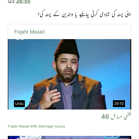
Q3
26:55
اپنی پسند کی شادی کرنی چاہئیے یا والدین کے پسند کی؟
Fiqahi Masail
Urdu
29:10
فقہی مسائل 46
Fiqahi Masail #46, Marriage Issues