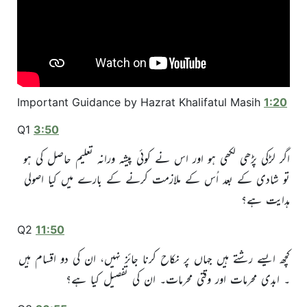
Important Guidance by Hazrat Khalifatul Masih
1:20
Q1
3:50
اگر لڑکی پڑھی لکھی ہو اور اس نے کوئی پیشہ ورانہ تعلیم حاصل کی ہو
تو شادی کے بعد اُس کے ملازمت کرنے کے بارے میں کیا اصولی
ہدایت ہے؟
Q2
11:50
کچھ ایسے رشتے ہیں جہاں پر نکاح کرنا جائز نہیں، ان کی دو اقسام ہیں
۔ ابدی محرمات اور وقتی محرمات۔ ان کی تفصیل کیا ہے؟