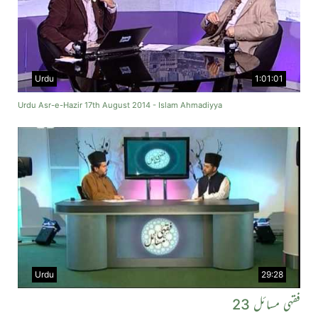
Urdu
1:01:01
Urdu Asr-e-Hazir 17th August 2014 - Islam Ahmadiyya
Urdu
29:28
فقہی مسائل 23