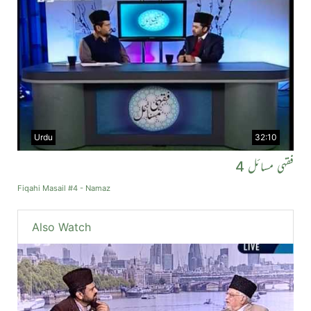
Urdu
32:10
فقہی مسائل 4
Fiqahi Masail #4 - Namaz
Also Watch