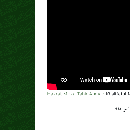
Hazrat Mirza Tahir Ahmad
Khalifatul 