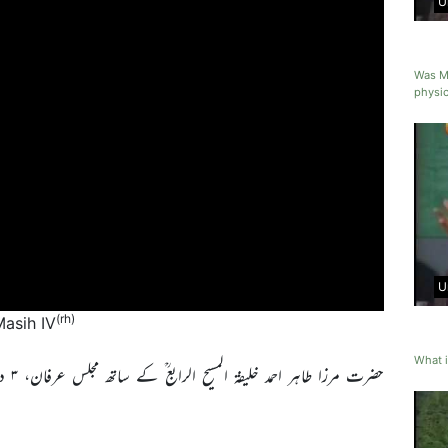
U
Was M
physic
U
(rh)
Masih IV
What i
حضرت مرزا طاہر احمد خلیفۃ المسیح الرابع ؒ کے ساتھ مجلس عرفان، ۳ دسمبر ۱۹۹۵