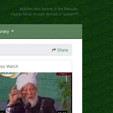
Muslims who believe in the Messiah,
(as)
Hazrat Mirza Ghulam Ahmad of Qadian
brary
Share
lso Watch