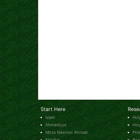
Start Here
Rese
Islam
Hol
Ahmadiyya
Hol
Mirza Masroor Ahmad
Pro
Khilafat
Boo