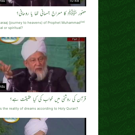
rdu
10:48
حضور ﷺ کا معراج جسمانی تھا یا روحانی؟
(sa)
araaj (journey to heavens) of Prophet Muhammad
al or spiritual?
rdu
قرآن کی روشنی میں خواب کی کیا حقیقت ہے؟
s the reality of dreams according to Holy Quran?