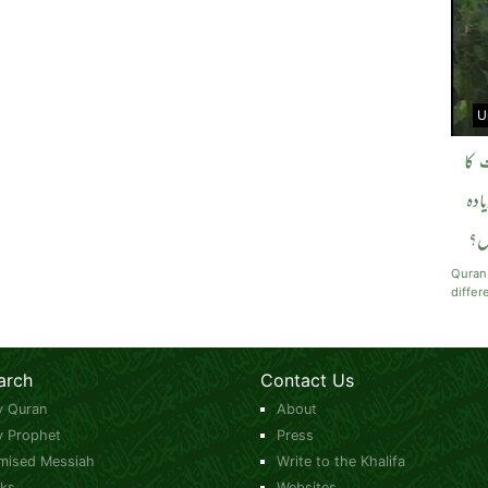
U
 کا
ادہ
وں؟
Quran
differ
arch
Contact Us
y Quran
About
y Prophet
Press
mised Messiah
Write to the Khalifa
ks
Websites