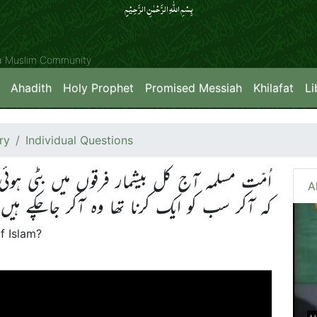
بِسۡمِ اللّٰہِ الرَّحۡمٰنِ الرَّحِیۡمِِ
ya Muslim Community
Ahadith
Holy Prophet
Promised Messiah
Khilafat
Li
ry
Individual Questions
اُمّت مسلمہ آج کل بیشمار فرقوں میں بٹی ہوئ
A
کہ آکر سب کو ایک کرنا تھا وہ آکر جاچکے ہی
f Islam?