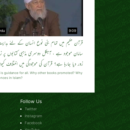
rdu
9:09
قرآن حکیم میں تمام بنی نوع انسان کے لئے ہدایت
سامان موجود ہے ، آجکل دوسری مذہبی کتابوں پر زی
زور دیا جارہا ہے؟ قرآن کی موجودگی میں اختلاف کی
 is guidance for all. Why other books promoted? Why
ences in Islam?
Follow Us
Twitter
Instagram
Facebook
YouTube