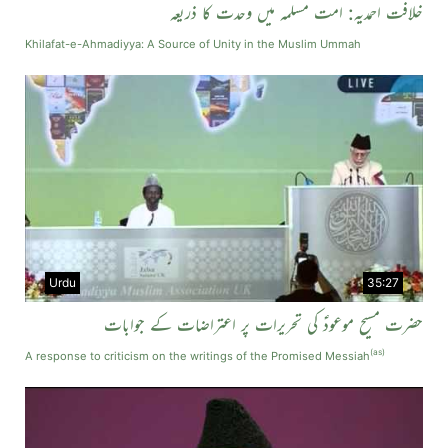
خلافت احمدیہ: امت مسلمہ میں وحدت کا ذریعہ
Khilafat-e-Ahmadiyya: A Source of Unity in the Muslim Ummah
Urdu
35:27
حضرت مسیح موعودؑ کی تحریرات پر اعتراضات کے جوابات
(as)
A response to criticism on the writings of the Promised Messiah