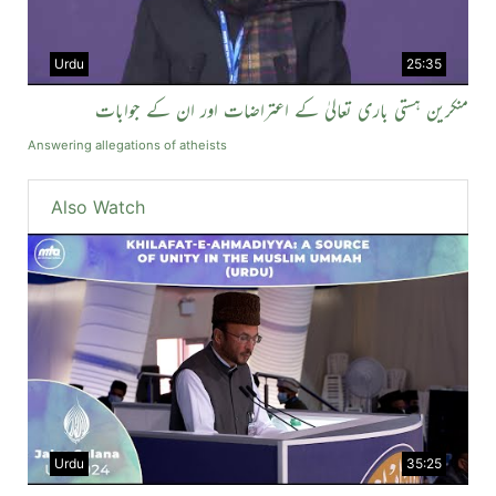
Urdu
25:35
منکرین ہستی باری تعالیٰ کے اعتراضات اور ان کے جوابات
Answering allegations of atheists
Also Watch
Urdu
35:25