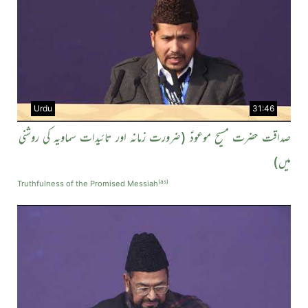
Urdu
31:46
صداقت حضرت مسیح موعودؑ (ضرورت زمانہ اور تائیدات سماویہ کی روشنی
میں)
(as)
Truthfulness of the Promised Messiah