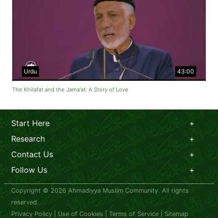
Urdu
43:00
The Khilafat and the Jama'at: A Story of Love
Start Here
Research
Contact Us
Follow Us
Copyright © 2026 Ahmadiyya Muslim Community. All rights
reserved.
Privacy Policy
|
Use of Cookies
|
Terms of Service
|
Sitemap