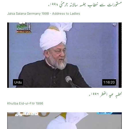
مستورات سے خطاب جلسہ سالانہ جرمنی ۱۹۹۸ء
Jalsa Salana Germany 1998 - Address to Ladies
Urdu
1:16:20
خطبہ عید الفطر ۱۹۹۶ء
Khutba Eid-ul-Fitr 1996