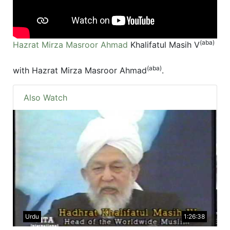
(aba)
Hazrat Mirza Masroor Ahmad
Khalifatul Masih V
(aba)
with Hazrat Mirza Masroor Ahmad
.
Also Watch
Urdu
1:26:38