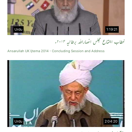
Urdu
1:19:21
خطاب اجتماع مجلس انصاراللہ برطانیہ ۲۰۱۴ء
Ansarullah UK Ijtema 2014 - Concluding Session and Address
Urdu
2:04:20