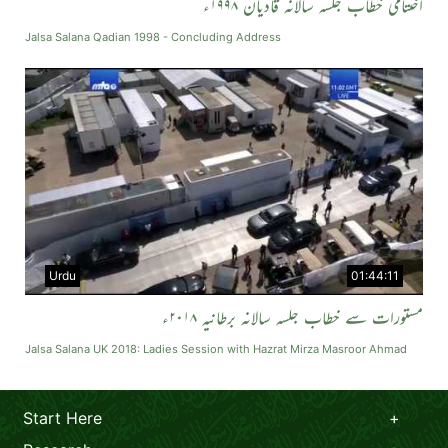
اختتامی خطاب جلسہ سالانہ قادیان ۱۹۹۸ء
Jalsa Salana Qadian 1998 - Concluding Address
Urdu
01:44:11
مستورات سے خطاب جلسہ سالانہ برطانیہ ۲۰۱۸ء
Jalsa Salana UK 2018: Ladies Session with Hazrat Mirza Masroor Ahmad
Start Here