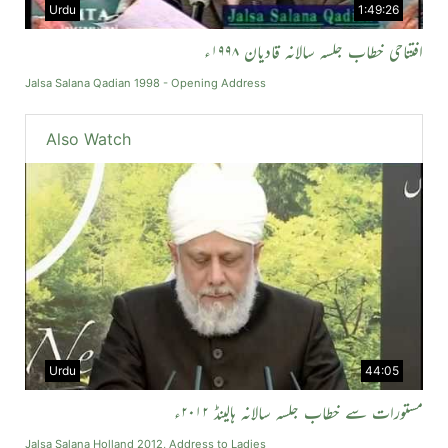
Urdu
1:49:26
افتتاحی خطاب جلسہ سالانہ قادیان ۱۹۹۸ء
Jalsa Salana Qadian 1998 - Opening Address
Also Watch
Urdu
44:05
مستورات سے خطاب جلسہ سالانہ ہالینڈ ۲۰۱۲ء
Jalsa Salana Holland 2012, Address to Ladies