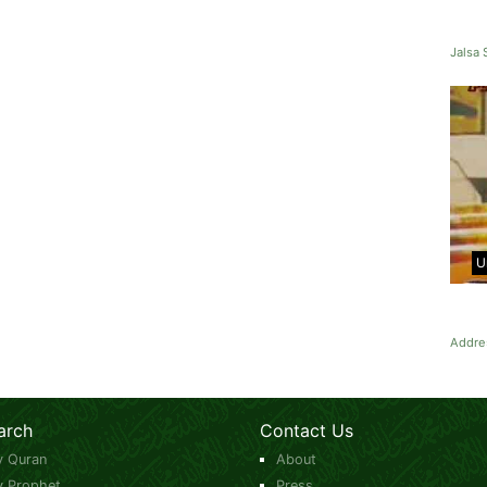
Jalsa 
U
Addres
arch
Contact Us
y Quran
About
y Prophet
Press