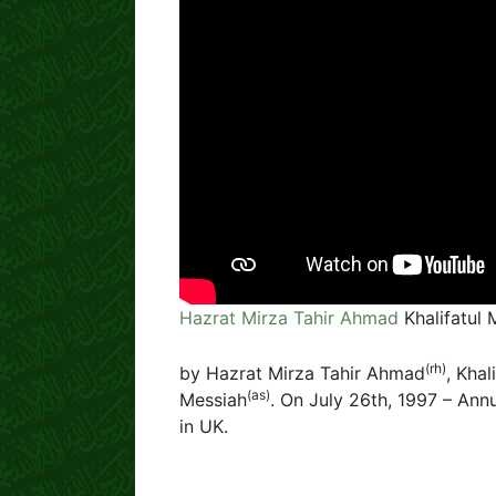
Hazrat Mirza Tahir Ahmad
Khalifatul 
(rh)
by Hazrat Mirza Tahir Ahmad
, Khal
(as)
Messiah
. On July 26th, 1997 – A
in UK.