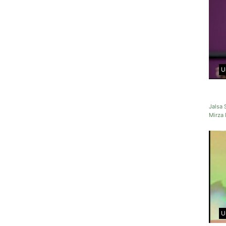
U
Jalsa
Mirza
U