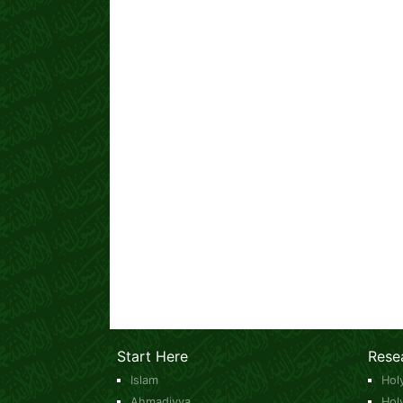
Start Here
Rese
Islam
Hol
Ahmadiyya
Hol