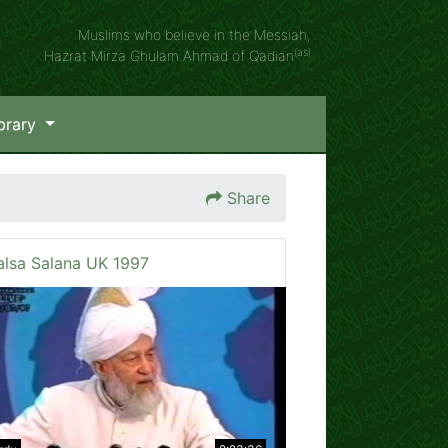
Muslims who believe in the Messiah,
(as)
Hazrat Mirza Ghulam Ahmad of Qadian
brary
Share
alsa Salana UK 1997