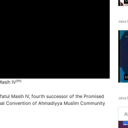
U
Jalsa 
U
(rh)
Masih IV
ifatul Masih IV, fourth successor of the Promised
Jalsa
nnual Convention of Ahmadiyya Muslim Community
A