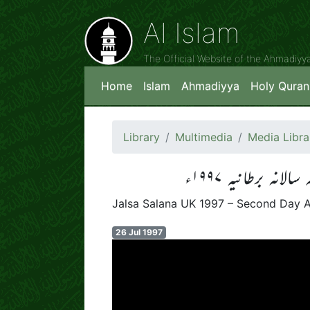
Al Islam
The Official Website of the Ahmadiy
Home
Islam
Ahmadiyya
Holy Quran
Library
Multimedia
Media Libra
 برطانیہ ۱۹۹۷ء
Jalsa Salana UK 1997 – Second Day 
26 Jul 1997