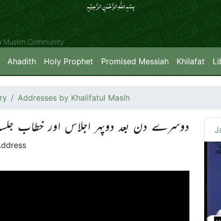
بِسۡمِ اللّٰہِ الرَّحۡمٰنِ الرَّحِیۡمِِ
ya Muslim Community
Ahadith
Holy Prophet
Promised Messiah
Khilafat
Li
ry
Addresses by Khalifatul Masih
دوسرے دن بعد دوپہر اجلاس اور خطاب جلسہ سالانہ
J
Address