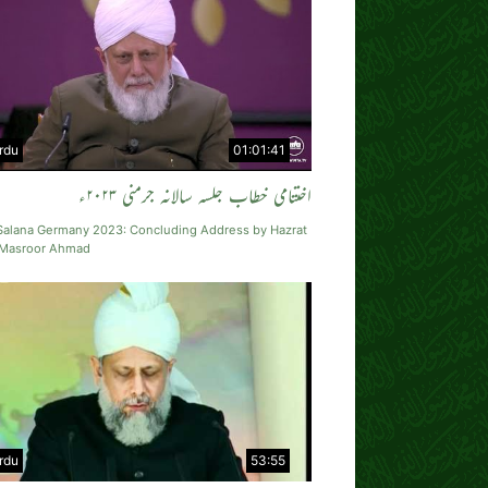
rdu
01:01:41
اختتامی خطاب جلسہ سالانہ جرمنی ۲۰۲۳ء
 Salana Germany 2023: Concluding Address by Hazrat
 Masroor Ahmad
rdu
53:55