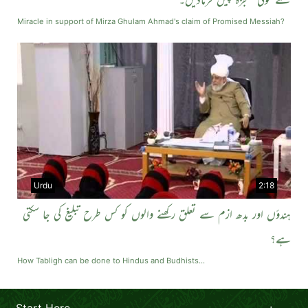
لئے کوئی معجزہ پیش فرمادیں۔
Miracle in support of Mirza Ghulam Ahmad's claim of Promised Messiah?
Urdu
2:18
ہندؤں اور بدھ ازم سے تعلق رکھنے والوں کو کس طرح تبلیغ کی جا سکتی
ہے؟
How Tabligh can be done to Hindus and Budhists...