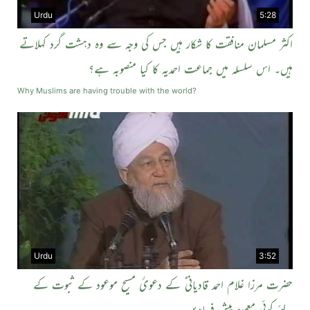
Urdu
5:28
اکثر مسلمان منافقت کا شکار ہیں جس کی وجہ سے وہ دہشت گرد کہلاتے
ہیں۔ اس سلسلہ میں جماعت احمدیہ کا کیا منصوبہ ہے؟
Why Muslims are having trouble with the world?
Urdu
3:52
حضرت مرزا غلام احمد قادیانی ؑ کے دعویٰٔ مسیح موعود کے ثبوت کے