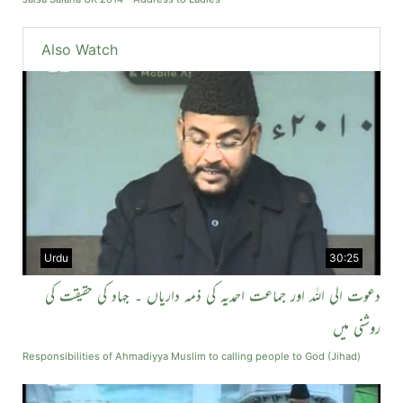
Also Watch
Urdu
30:25
دعوت الی اللہ اور جماعت احمدیہ کی ذمہ داریاں ۔ جہاد کی حقیقت کی
روشنی میں
Responsibilities of Ahmadiyya Muslim to calling people to God (Jihad)