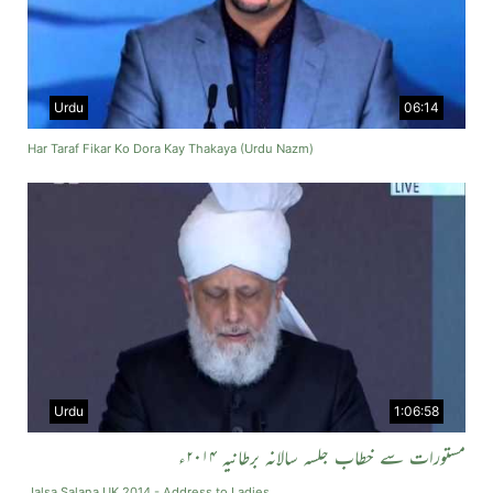
Urdu
06:14
Har Taraf Fikar Ko Dora Kay Thakaya (Urdu Nazm)
Urdu
1:06:58
مستورات سے خطاب جلسہ سالانہ برطانیہ ۲۰۱۴ء
Jalsa Salana UK 2014 - Address to Ladies