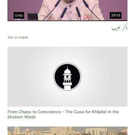
Urdu
39:16
ذکر حبیب
Zikr-e-Habib
From Chaos to Conscience - The Case for Khilafat in the
Modern World