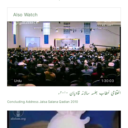
Also Watch
Urdu
1:30:03
اختتامی خطاب جلسہ سالانہ قادیان ۲۰۱۰ء
Concluding Address Jalsa Salana Qadian 2010