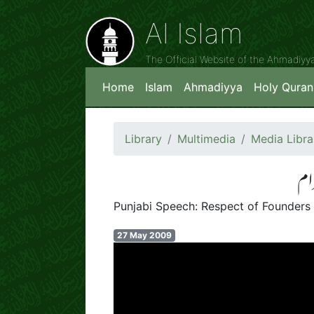
Al Islam
The Official Website of the Ahmadiy
Home
Islam
Ahmadiyya
Holy Quran
Library
Multimedia
Media Libra
ام
Punjabi Speech: Respect of Founders 
27 May 2009