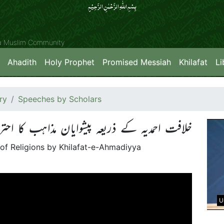
بِسۡمِ اللّٰہِ الرَّحۡمٰنِ الرَّحِیۡمِِ
ya Muslim Community
Ahadith
Holy Prophet
Promised Messiah
Khilafat
Li
ry
Speeches by Scholars
خلافت احمدیہ کے ذریعہ پیشوایان مذاہب کا احتر
of Religions by Khilafat-e-Ahmadiyya
U