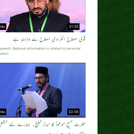
rdu
31:39
قومی اصلاح انفرادی اصلاح سے وابستہ ہے
peech: National reformation is related to personal
mation
rdu
53:36
حضرت مسیح موعودؑ کا اندازِ تبلیغ۔ ہمارے لئے مشعلِ