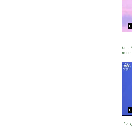
U
Urdu S
refor
U
 راہ