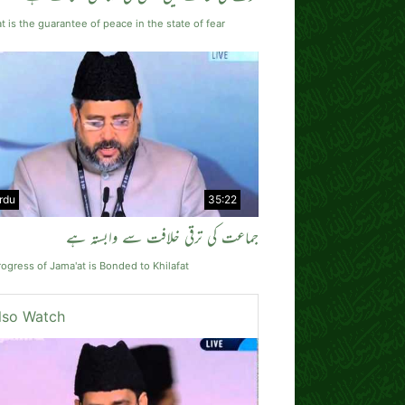
at is the guarantee of peace in the state of fear
rdu
35:22
جماعت کی ترقی خلافت سے وابستہ ہے
ogress of Jama'at is Bonded to Khilafat
lso Watch