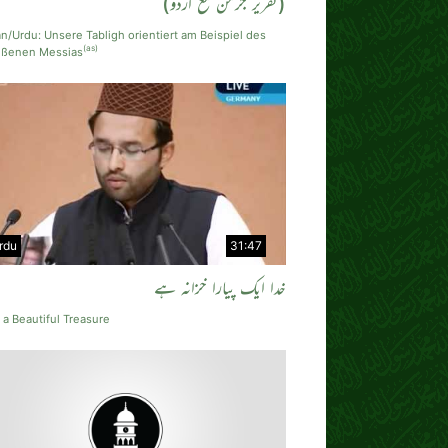
(تقریر جرمن مع اُردو)
/Urdu: Unsere Tabligh orientiert am Beispiel des
(as)
ißenen Messias
rdu
31:47
خدا ایک پیارا خزانہ ہے
 a Beautiful Treasure