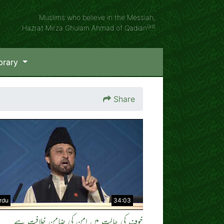
Muslims who believe in the Messiah,
(as)
Hazrat Mirza Ghulam Ahmad of Qadian
brary
Share
rdu
34:03
خوف کی حالت میں امن کی ضامن خلافت ہے