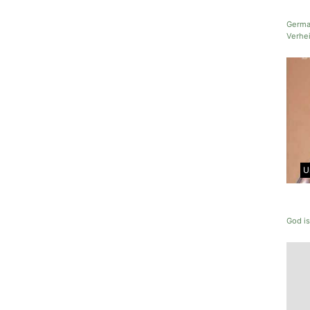
German
Verhe
U
God is