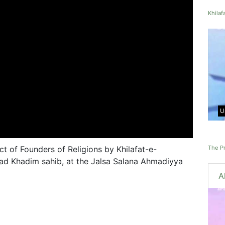
Khilaf
U
The Pr
t of Founders of Religions by Khilafat-e-
d Khadim sahib, at the Jalsa Salana Ahmadiyya
A