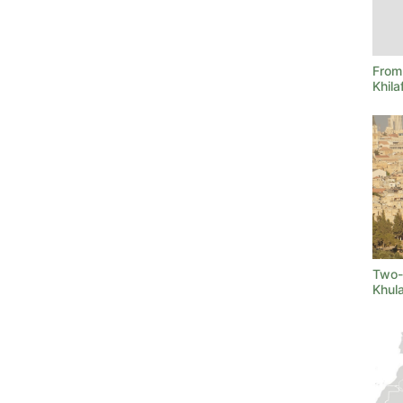
From
Khila
Two-
Khul