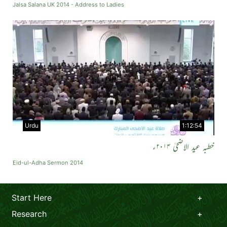
Jalsa Salana UK 2014 - Address to Ladies
Urdu
1:12:54
خطبہ عید الاضحیٰ ۲۰۱۴ء
Eid-ul-Adha Sermon 2014
Start Here
Research