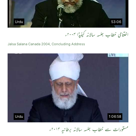
Urdu
53:06
اختتامی خطاب جلسہ سالانہ کینیڈا ۲۰۰۴ء
Jalsa Salana Canada 2004, Concluding Address
Urdu
1:06:58
مستورات سے خطاب جلسہ سالانہ برطانیہ ۲۰۱۴ء