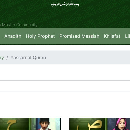
بِسۡمِ اللّٰہِ الرَّحۡمٰنِ الرَّحِیۡمِِ
ya Muslim Community
Ahadith
Holy Prophet
Promised Messiah
Khilafat
Li
ry
Yassarnal Quran