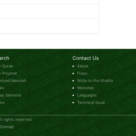
arch
Contact Us
y Quran
About
y Prophet
Press
mised Messiah
Write to the Khalifa
ks
Websites
day Sermons
Languages
ics
Technical Issue
 rights reserved.
Sitemap