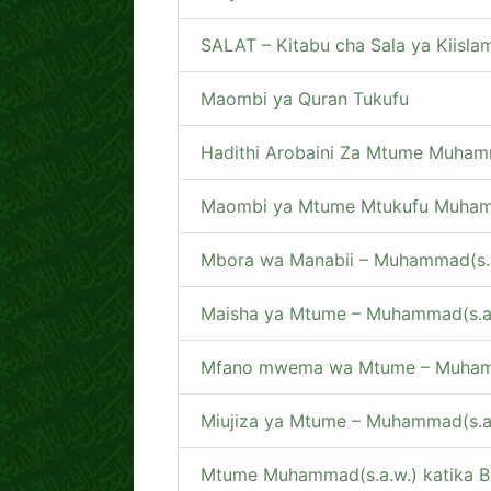
SALAT – Kitabu cha Sala ya Kiisla
Maombi ya Quran Tukufu
Hadithi Arobaini Za Mtume Muham
Maombi ya Mtume Mtukufu Muham
Mbora wa Manabii – Muhammad(s.
Maisha ya Mtume – Muhammad(s.a
Mfano mwema wa Mtume – Muham
Miujiza ya Mtume – Muhammad(s.a
Mtume Muhammad(s.a.w.) katika Bi