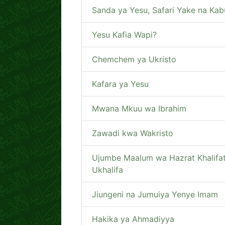
Sanda ya Yesu, Safari Yake na Kab
Yesu Kafia Wapi?
Chemchem ya Ukristo
Kafara ya Yesu
Mwana Mkuu wa Ibrahim
Zawadi kwa Wakristo
Ujumbe Maalum wa Hazrat Khalifatu
Ukhalifa
Jiungeni na Jumuiya Yenye Imam
Hakika ya Ahmadiyya