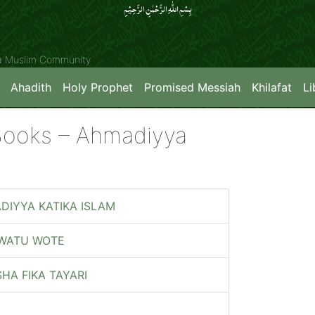
بِسۡمِ اللّٰہِ الرَّحۡمٰنِ الرَّحِیۡمِِ
ya Muslim Community
Ahadith
Holy Prophet
Promised Messiah
Khilafat
Li
 Books – Ahmadiyya
IYYA KATIKA ISLAM
 WATU WOTE
HA FIKA TAYARI