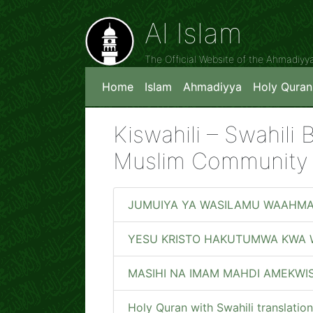
Al Islam
The Official Website of the Ahmadiy
Home
Islam
Ahmadiyya
Holy Quran
Kiswahili – Swahili
Muslim Community
JUMUIYA YA WASILAMU WAAHMAD
YESU KRISTO HAKUTUMWA KWA
MASIHI NA IMAM MAHDI AMEKWIS
Holy Quran with Swahili translation