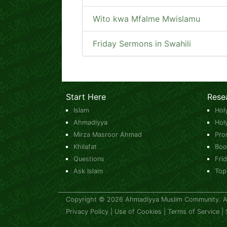
Wito kwa Mfalme Mwislamu
Friday Sermons in Swahili
Start Here
Rese
Islam
Hol
Ahmadiyya
Hol
Mirza Masroor Ahmad
Pro
Khilafat
Boo
Questions
Fri
Ask Islam
Top
Copyright © 2026 Ahmadiyya Muslim Community. All
Privacy Policy
|
Use of Cookies
|
Terms of Service
|