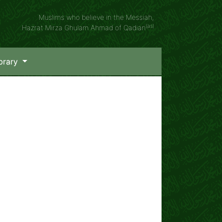
Muslims who believe in the Messiah,
(as)
Hazrat Mirza Ghulam Ahmad of Qadian
brary