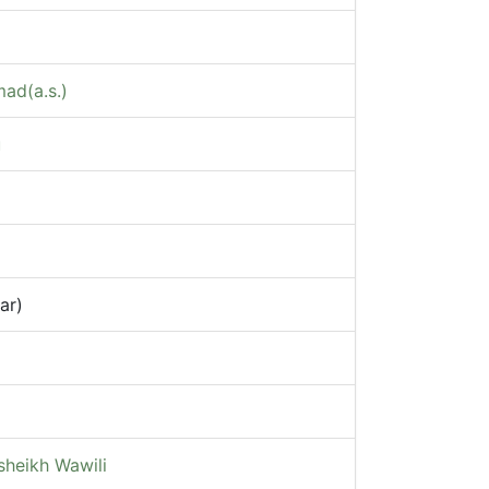
ad(a.s.)
u
ar)
sheikh Wawili