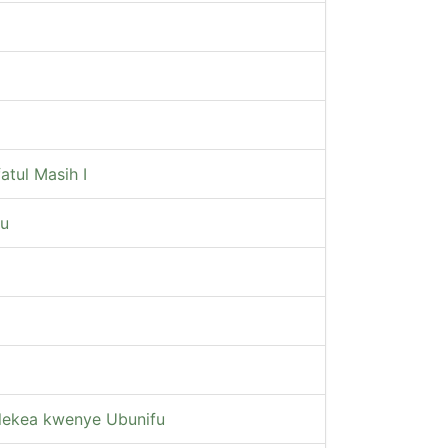
atul Masih I
fu
elekea kwenye Ubunifu