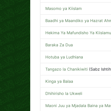
Masomo ya Kiislam
Baadhi ya Maandiko ya Hazrat Ahm
Hekima Ya Mafundisho Ya Kiislam
Baraka Za Dua
Hotuba ya Ludhiana
Tangazo la Chanikiwiti
(Sabz Ishtih
Kinga ya Balaa
Dhihirisho la Ukweli
Maoni Juu ya Mjadala Baina ya Ma