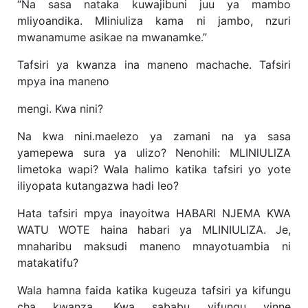
“Na sasa nataka kuwajibuni juu ya mambo
mliyoandika. Mliniuliza kama ni jambo, nzuri
mwanamume asikae na mwanamke.”
Tafsiri ya kwanza ina maneno machache. Tafsiri
mpya ina maneno
mengi. Kwa nini?
Na kwa nini.maelezo ya zamani na ya sasa
yamepewa sura ya ulizo? Nenohili: MLINlULlZA
limetoka wapi? Wala halimo katika tafsiri yo yote
iliyopata kutangazwa hadi leo?
Hata tafsiri mpya inayoitwa HABARI NJEMA KWA
WATU WOTE haina habari ya MLINIULIZA. Je,
mnaharibu maksudi maneno mnayotuambia ni
matakatifu?
Wala hamna faida katika kugeuza tafsiri ya kifungu
cha kwanza. Kwa sababu vifungu vinne