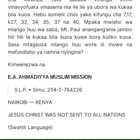
vinavyofuata vinasema nia ile ile ya ubora wa kukaa
bila kuoa. Hebu someni chini yake kifungu cha 7,17,
k27, 32, 34, 35, 37 na 40. Mpaka mwisho wa
mlango huu wa saba, Mt. Paul anangang’ania jambo
hili hili la kukaa bila kuoa kuwa bora kuliko kuoa.
Sasa mtageuza mlango huu wote ili muwe na
mafundisho ya namna nyingine?
Kimeenezwa na
E.A. AHMADIYYA MUSLIM MISSION
S.L.P. • Simu: 254-2-764226
NAIROBI — KENYA
JESUS CHRIST WAS NOT SENT TO ALL NATIONS
(Swahili Language)