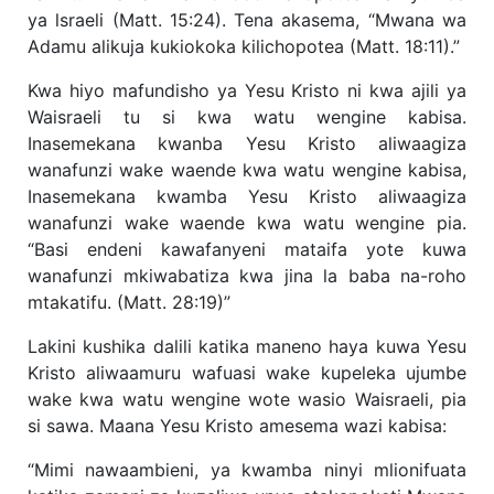
ya lsraeli (Matt. 15:24). Tena akasema, “Mwana wa
Adamu alikuja kukiokoka kilichopotea (Matt. 18:11).”
Kwa hiyo mafundisho ya Yesu Kristo ni kwa ajili ya
Waisraeli tu si kwa watu wengine kabisa.
Inasemekana kwanba Yesu Kristo aliwaagiza
wanafunzi wake waende kwa watu wengine kabisa,
Inasemekana kwamba Yesu Kristo aliwaagiza
wanafunzi wake waende kwa watu wengine pia.
“Basi endeni kawafanyeni mataifa yote kuwa
wanafunzi mkiwabatiza kwa jina la baba na-roho
mtakatifu. (Matt. 28:19)”
Lakini kushika dalili katika maneno haya kuwa Yesu
Kristo aliwaamuru wafuasi wake kupeleka ujumbe
wake kwa watu wengine wote wasio Waisraeli, pia
si sawa. Maana Yesu Kristo amesema wazi kabisa:
“Mimi nawaambieni, ya kwamba ninyi mlionifuata