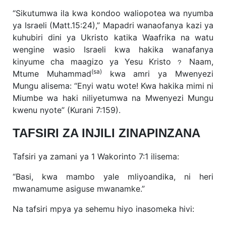
“Sikutumwa ila kwa kondoo waliopotea wa nyumba
ya Israeli (Matt.15:24),” Mapadri wanaofanya kazi ya
kuhubiri dini ya Ukristo katika Waafrika na watu
wengine wasio Israeli kwa hakika wanafanya
kinyume cha maagizo ya Yesu Kristo
Naam,
?
(sa)
Mtume Muhammad
kwa amri ya Mwenyezi
Mungu alisema: “Enyi watu wote! Kwa hakika mimi ni
Miumbe wa haki niliyetumwa na Mwenyezi Mungu
kwenu nyote” (Kurani 7:159).
TAFSIRI ZA INJILI ZINAPINZANA
Tafsiri ya zamani ya 1 Wakorinto 7:1 ilisema:
“Basi, kwa mambo yale mliyoandika, ni heri
mwanamume asiguse mwanamke.”
Na tafsiri mpya ya sehemu hiyo inasomeka hivi: