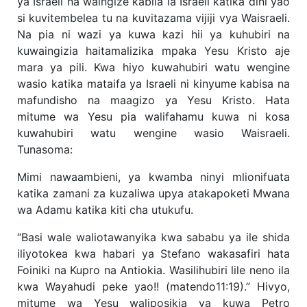
ya Israeli na waingize kabila la Israeli katika dini yao
si kuvitembelea tu na kuvitazama vijiji vya Waisraeli.
Na pia ni wazi ya kuwa kazi hii ya kuhubiri na
kuwaingizia haitamalizika mpaka Yesu Kristo aje
mara ya pili. Kwa hiyo kuwahubiri watu wengine
wasio katika mataifa ya Israeli ni kinyume kabisa na
mafundisho na maagizo ya Yesu Kristo. Hata
mitume wa Yesu pia walifahamu kuwa ni kosa
kuwahubiri watu wengine wasio Waisraeli.
Tunasoma:
Mimi nawaambieni, ya kwamba ninyi mlionifuata
katika zamani za kuzaliwa upya atakapoketi Mwana
wa Adamu katika kiti cha utukufu.
“Basi wale waliotawanyika kwa sababu ya ile shida
iliyotokea kwa habari ya Stefano wakasafiri hata
Foiniki na Kupro na Antiokia. Wasilihubiri lile neno ila
kwa Wayahudi peke yao!! (matendo11:19).” Hivyo,
mitume wa Yesu waliposikia ya kuwa Petro