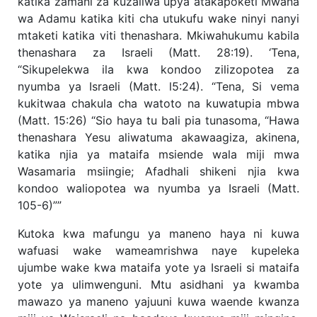
katika zamani za kuzaliwa upya atakapoketi Mwana
wa Adamu katika kiti cha utukufu wake ninyi nanyi
mtaketi katika viti thenashara. Mkiwahukumu kabila
thenashara za Israeli (Matt. 28:19). ‘Tena,
“Sikupelekwa ila kwa kondoo zilizopotea za
nyumba ya Israeli (Matt. l5:24). “Tena, Si vema
kukitwaa chakula cha watoto na kuwatupia mbwa
(Matt. 15:26) “Sio haya tu bali pia tunasoma, “Hawa
thenashara Yesu aliwatuma akawaagiza, akinena,
katika njia ya mataifa msiende wala miji mwa
Wasamaria msiingie; Afadhali shikeni njia kwa
kondoo waliopotea wa nyumba ya Israeli (Matt.
105-6)””
Kutoka kwa mafungu ya maneno haya ni kuwa
wafuasi wake wameamrishwa naye kupeleka
ujumbe wake kwa mataifa yote ya Israeli si mataifa
yote ya ulimwenguni. Mtu asidhani ya kwamba
mawazo ya maneno yajuuni kuwa waende kwanza