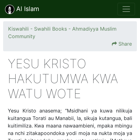
Al Islam
Kiswahili - Swahili Books - Ahmadiyya Muslim
Community
Share
YESU KRISTO
HAKUTUMWA KWA
WATU WOTE
Yesu Kristo anasema; “Msidhani ya kuwa nilikuja
kuitangua Torati au Manabii, la, sikuja kutangua, bali
kuitimiliza. Kwa maana nawaambieni, mpaka mbingu
na nchi zitakapoondoka yodi moja na nukta moja ya