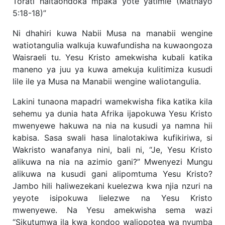
Torati haitaondoka mpaka yote yatimie (Mathayo
5:18-18)”
Ni dhahiri kuwa Nabii Musa na manabii wengine
watiotangulia walkuja kuwafundisha na kuwaongoza
Waisraeli tu. Yesu Kristo amekwisha kubali katika
maneno ya juu ya kuwa amekuja kulitimiza kusudi
lile ile ya Musa na Manabii wengine waliotangulia.
Lakini tunaona mapadri wamekwisha fika katika kila
sehemu ya dunia hata Afrika ijapokuwa Yesu Kristo
mwenyewe hakuwa na nia na kusudi ya namna hii
kabisa. Sasa swali hasa linalotakiwa kufikiriwa, si
Wakristo wanafanya nini, bali ni, “Je, Yesu Kristo
alikuwa na nia na azimio gani?” Mwenyezi Mungu
alikuwa na kusudi gani alipomtuma Yesu Kristo?
Jambo hili haliwezekani kuelezwa kwa njia nzuri na
yeyote isipokuwa lielezwe na Yesu Kristo
mwenyewe. Na Yesu amekwisha sema wazi
“Sikutumwa ila kwa kondoo waliopotea wa nyumba