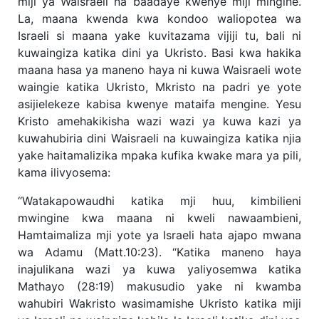
miji ya Waisraeli na baadaye kwenye miji mingine.
La, maana kwenda kwa kondoo waliopotea wa
Israeli si maana yake kuvitazama vijiji tu, bali ni
kuwaingiza katika dini ya Ukristo. Basi kwa hakika
maana hasa ya maneno haya ni kuwa Waisraeli wote
waingie katika Ukristo, Mkristo na padri ye yote
asijielekeze kabisa kwenye mataifa mengine. Yesu
Kristo amehakikisha wazi wazi ya kuwa kazi ya
kuwahubiria dini Waisraeli na kuwaingiza katika njia
yake haitamalizika mpaka kufika kwake mara ya pili,
kama ilivyosema:
“Watakapowaudhi katika mji huu, kimbilieni
mwingine kwa maana ni kweli nawaambieni,
Hamtaimaliza mji yote ya Israeli hata ajapo mwana
wa Adamu (Matt.10:23). “Katika maneno haya
inajulikana wazi ya kuwa yaliyosemwa katika
Mathayo (28:19) makusudio yake ni kwamba
wahubiri Wakristo wasimamishe Ukristo katika miji