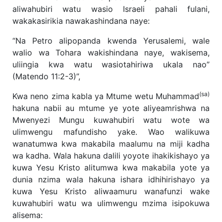
aliwahubiri watu wasio Israeli pahali fulani,
wakakasirikia nawakashindana naye:
“Na Petro alipopanda kwenda Yerusalemi, wale
walio wa Tohara wakishindana naye, wakisema,
uliingia kwa watu wasiotahiriwa ukala nao”
(Matendo 11:2-3)”,
(sa)
Kwa neno zima kabla ya Mtume wetu Muhammad
hakuna nabii au mtume ye yote aliyeamrishwa na
Mwenyezi Mungu kuwahubiri watu wote wa
ulimwengu mafundisho yake. Wao walikuwa
wanatumwa kwa makabila maalumu na miji kadha
wa kadha. Wala hakuna dalili yoyote ihakikishayo ya
kuwa Yesu Kristo alitumwa kwa makabila yote ya
dunia nzima wala hakuna ishara idhihirishayo ya
kuwa Yesu Kristo aliwaamuru wanafunzi wake
kuwahubiri watu wa ulimwengu mzima isipokuwa
alisema: