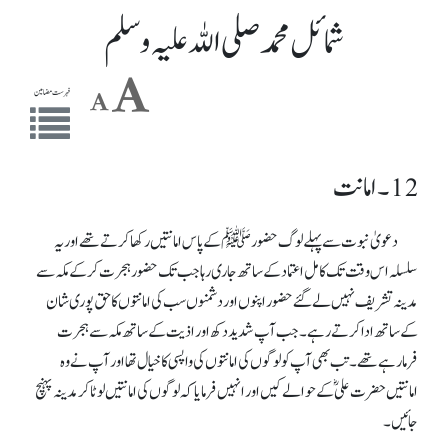
شمائل محمد صلی اللہ علیہ وسلم
فہرست مضامین
12 ۔ امانت
دعویٰ نبوت سے پہلے لوگ حضور ﷺ کے پاس امانتیں رکھا کرتے تھے اور یہ
سلسلہ اس وقت تک کامل اعتماد کے ساتھ جاری رہا جب تک حضور ہجرت کرکے مکہ سے
مدینہ تشریف نہیں لے گئے حضور اپنوں اور دشمنوں سب کی امانتوں کاحق پوری شان
کے ساتھ ادا کرتے رہے۔ جب آپ شدید دکھ اور اذیت کے ساتھ مکہ سے ہجرت
فرمارہے تھے۔ تب بھی آپ کو لوگوں کی امانتوں کی واپسی کا خیال تھااور آپ نے وہ
امانتیں حضرت علیؓ کے حوالے کیں اور انہیں فرمایا کہ لوگوں کی امانتیں لوٹا کر مدینہ پہنچ
جائیں ۔