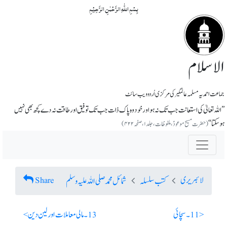
بِسۡمِ اللّٰہِ الرَّحۡمٰنِ الرَّحِیۡمِ
الاسلام
جماعت احمدیہ مسلمہ عالمگیر کی مرکزی اُردو ویب سائٹ
’’اللہ تعالیٰ کی استعانت جب تک نہ ہو اور خود وہ پاک ذات جب تک توفیق اور طاقت نہ دے کچھ بھی نہیں
ہوسکتا‘‘
(حضرت مسیح موعودؑ، ملفوظات، جلد۱، صفحہ ۴۲۲)
لائبریری
Share
کتب سلسلہ
شمائل محمد صلی اللہ علیہ وسلم
< 11 ۔ سچائی
13 ۔ مالی معاملات اور لین دین >