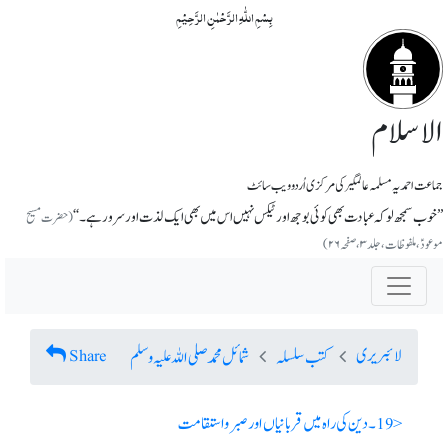
بِسۡمِ اللّٰہِ الرَّحۡمٰنِ الرَّحِیۡمِ
الاسلام
جماعت احمدیہ مسلمہ عالمگیر کی مرکزی اُردو ویب سائٹ
’’خوب سمجھ لو کہ عبادت بھی کوئی بوجھ اور ٹیکس نہیں اس میں بھی ایک لذت اور سرور ہے۔‘‘
(حضرت مسیح
موعودؑ، ملفوظات، جلد ۳، صفحہ ۲۶)
لائبریری
Share
کتب سلسلہ
شمائل محمد صلی اللہ علیہ وسلم
< 19 ۔ دین کی راہ میں قربانیاں اور صبرواستقامت