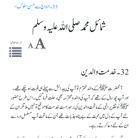
33 ۔ ازواج سے حسن سلوک >
شمائل محمد صلی اللہ علیہ وسلم
فہرست مضامین
32 ۔ خدمت والدین
آنحضرت ﷺ کے والد محترم تو آپ کی پیدائش سے پہلے ہی فوت ہوچکے تھے۔
اور آپ چھ سال کے تھے کہ آپ کی والدہ محترمہ بھی رحلت فرماگئیں ۔ اس طرح حضور
ﷺ کو تقدیرِ الٰہی کے ماتحت والدین کی براہ راست خدمت کا موقع تو نہیں ملا مگر ان کے
لئے آپ کے دِل میں محبت کے بے پناہ جذبات تھے جن کے ماتحت آپ مسلسل درد سے
ان کے لئے دعا کرتے رہے۔