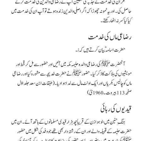
مگر ان کی خدمت کے جذبہ کی تسکین آپ نے رضاعی والدین کی خدمت کرکے
حاصل کی۔ اور یہ نمونہ چھوڑا کہ اگر اصلی والدین زندہ ہوتے تو آپ ان کی خدمت میں
کیا کیا کسر نہ اٹھا رکھتے۔
رضاعی ماں کی خدمت
حضرت اسامہؓ بیان کرتے ہیں کہ:۔
آنحضرت ﷺ کی رضاعی والدہ حلیمہ مکہ میں آئیں او رحضور سے مل کر قحط اور
مویشیوں کی ہلاکت کاذکر کیا۔ حضور ﷺ نے حضرت خدیجہ سے مشورہ کیا اور رضاعی
ماں کو چالیس بکریاں اور ایک اونٹ مال سے لدا ہوا دیا۔ (طبقات ابن سعد جلداوّل
صفحہ113بیروت۔1960ئ)
قیدیوں کی رہائی
جنگِ حنین میں بنو ہوازن کے قریباً چھ ہزار قیدی مسلمانوں کے ہاتھ آئے۔ ان میں
حضرت حلیمہ کے قبیلہ والے اور ان کے رشتہ دار بھی تھے جو وفد کی شکل میں حضور