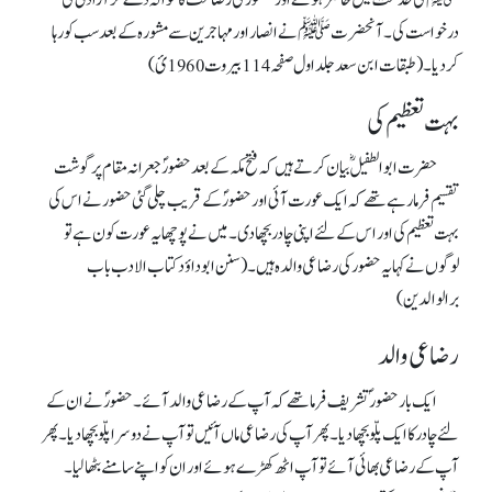
ﷺ کی خدمت میں حاضر ہوئے اور حضور کی رضاعت کا حوالہ دے کر آزادی کی
درخواست کی ۔ آنحضرت ﷺ نے انصار اور مہاجرین سے مشورہ کے بعد سب کو رہا
کردیا۔ (طبقات ابن سعد جلداول صفحہ114بیروت1960ئ)
بہت تعظیم کی
حضرت ابوالطفیلؓ بیان کرتے ہیں کہ فتح مکہ کے بعد حضورؐ جعرانہ مقام پر گوشت
تقسیم فرما رہے تھے کہ ایک عورت آئی اور حضورؐ کے قریب چلی گئی حضور نے اس کی
بہت تعظیم کی اور اس کے لئے اپنی چادر بچھادی۔ میں نے پوچھا یہ عورت کون ہے تو
لوگوں نے کہا یہ حضور کی رضاعی والدہ ہیں ۔ (سنن ابوداؤد کتاب الادب باب
برالوالدین)
رضاعی والد
ایک بار حضور ؐ تشریف فرما تھے کہ آپ کے رضاعی والد آئے۔ حضورؐ نے ان کے
لئے چادر کا ایک پلّو بچھا دیا۔ پھرآپ کی رضاعی ماں آئیں تو آپ نے دوسرا پلّو بچھا دیا۔ پھر
آپ کے رضاعی بھائی آئے تو آپ اٹھ کھڑے ہوئے اور ان کو اپنے سامنے بٹھالیا۔