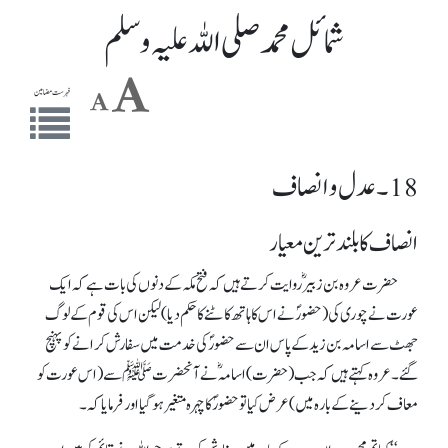
شمائل محمد صلی اللہ علیہ وسلم
فہرست مضامین
18 ۔ عدل و انصاف
انصاف کا بلند ترین معیار
حضرت عروہ بن زبیرؓ روایت کرتے ہیں کہ فتح مکہ کے دنوں کی بات ہے کہ ایک
عورت نے چوری کی(حضورؐ نے اس کا ہاتھ کاٹنے کا حکم دیا) لیکن اس کی قوم کے لوگ
جھٹ سے اسامہ بن زید کے پاس ان سے حضورؐ کی خدمت میں سفارش کرانے کو پہنچ
گئے۔ عروہ کہتے ہیں کہ جب(حضرت) اسامہؓ نے آنحضرت ﷺ سے (اس عورت کو
معاف کردینے کے بارہ میں ) عرض کیا تو حضورؐ کا چہرہ متغیر ہوگیا اور فرمایا کہ۔