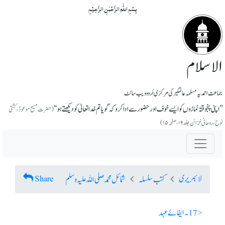
بِسۡمِ اللّٰہِ الرَّحۡمٰنِ الرَّحِیۡمِ
الاسلام
جماعت احمدیہ مسلمہ عالمگیر کی مرکزی اُردو ویب سائٹ
’’اپنی پنجوقتہ نمازوں کو ایسے خوف اور حضور سے ادا کرو کہ گویا تم خداتعالیٰ کو دیکھتے ہو‘‘
(حضرت مسیح موعودؑ،کشتی
نوح، روحانی خزائن جلد ۱۹، صفحہ ۱۵)
لائبریری
Share
کتب سلسلہ
شمائل محمد صلی اللہ علیہ وسلم
< 17 ۔ ایفائے عہد