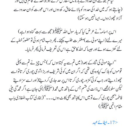
‘‘ کیا تم مجھ سے ان حدود کے بارہ میں سفارش کرتے ہو جو اللہ نے قائم کی ہیں اور
(چاہتے ہوکہ میں خدا کی حدود کو بالائے طاق رکھ دوں اور اس عورت کو ان حدود سے
آزاد چھوڑ دوں ۔ ایسا نہیں ہو سکتا)
اس پر اسامہؓ نے عرض کیا کہ یا رسول اللہ ﷺ( مجھ سے بہت گنا ہ ہوا ہے)
میرے لئے (اپنے مولیٰ سے) مغفرت طلب کیجئے۔ پھر جب شام ہوئی تو حضورؐ خطبہ کے
لئے کھڑے ہوئے اور جیسا کہ اللہ کا حق ہے اس کی تعریف فرمائی پھر فرمایا۔
‘‘ اپنے مولیٰ کی ثناء کے بعد(میں تم سے یہ کہتاہوں کہ) جس چیز نے تم سے پہلی
قوموں کو ہلاک کیا وہ یہی تھی کہ اگر ان میں کوئی شریف اور بڑا آدمی چوری کرتا تو اسے
چھوڑ دیتے اور جب کوئی کمزور چوری کرتا اس پر حد جاری کردیتے( اور اسے سزا دیتے
لیکن سنو) مجھے اس ذات کی قسم جس کے ہاتھ میں محمد(ﷺ) کی جان ہے اگر محمدؐ کی بیٹی
فاطمہؓ بھی چوری کرے تو میں اس کا ہاتھ بھی کاٹ دوں ۔ ۔ ۔ ‘’(بخاری کتاب المغازی باب
مقام النبی ﷺ)
< 17 ۔ ایفائے عہد