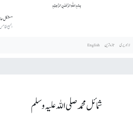
بِسۡمِ اللّٰہِ الرَّحۡمٰنِ الرَّحِیۡمِ
’’مشکل حال
المسیح الخامس
لائبریری
تازہ ترین
English
شمائل محمد صلی اللہ علیہ وسلم