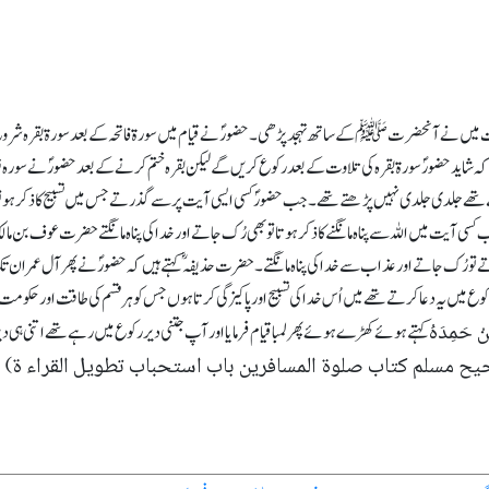
 میں نے آنحضرتﷺ کے ساتھ تہجد پڑھی۔ حضورؐ نے قیام میں سورۃ فاتحہ کے بعد سورۃ بقرہ شروع ک
ا کہ شاید حضورؐ سورۃ بقرہ کی تلاوت کے بعد رکوع کریں گے لیکن بقرہ ختم کرنے کے بعد حضورؐ نے سو
 تھے جلدی جلدی نہیں پڑھتے تھے۔ جب حضورؐ کسی ایسی آیت پر سے گذرتے جس میں تسبیح کاذکر ہو تو 
 کسی آیت میں اللہ سے پنا ہ مانگنے کا ذکر ہوتا تو بھی رُک جاتے اور خدا کی پناہ مانگتے حضرت عوف ب
ُک جاتے اور عذاب سے خدا کی پناہ مانگتے۔ حضرت حذیفہؓ کہتے ہیں کہ حضورؐ نے پھر آل عمران تک
 میں یہ دعا کرتے تھے میں اُس خدا کی تسبیح اور پاکیزگی کرتا ہوں جس کو ہر قسم کی طاقت اور حکومت
نْ حَمِدَہُ
کہتے ہوئے کھڑے ہوئے پھر لمبا قیام فرمایا اور آپ جتنی دیر رکوع میں رہے تھے اتنی ہی دیر
ح مسلم کتاب صلوۃ المسافرین باب استحباب تطویل القراء ۃ
)