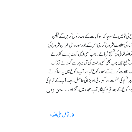
ی تو میں نے سوچا کہ سو آیات کے بعد رکوع کریں گے لیکن
رہ نساء کی تلاوت شروع کردی اس کے بعد سورہ آلِ عمران شروع کی
اللہ تعالیٰ کی تسبیح فرماتے۔ جب کسی ایسی آیت پر سے گذرتے
ن مالکؓ کہتے ہیں جب بھی کسی رحمت کی آیت پر سے گذرتے تو رُک
 تلاوت کرنے کے بعد رکوع کیا اور آپ رکوع میں یہ دعا کرتے
 ہر قسم کی عظمت اور کبریائی اور بڑائی حاصل ہے۔ آپ کے قیام کی
سبحن ربی
 رکوع کے بعد قیام کیا پھر آپ سجدہ میں گئے اور
9 ۔ توکل علی اللہ >