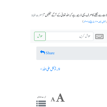
ات سے نکلنے کا صرف یہی ذریعہ ہے کہ اللہ تعالیٰ کے آگے جھکیں‘‘
(حضرت خلیفۃ
،
خطبہ جمعہ ۱۰؍مارچ ۲۰۱۷ء
)
تلاش
Share
9 ۔ توکل علی اللہ >
فہرست مضامین