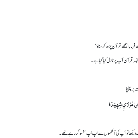
یا ’مجھے قرآن پڑھ کر سناؤ‘
کہ قرآن آپ پر نازل کیا گیا ہے۔
ر پہنچا
لیٰ ھٰوُلَائِ شِھِیْدًا
یکھا تو آپ کی آنکھوں سے ٹپ ٹپ آنسو گر رہے تھے۔