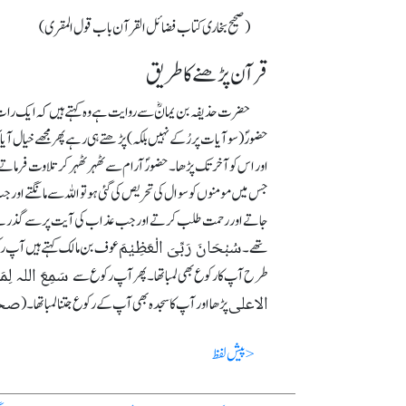
(صحیح بخاری کتاب فضائل القرآن باب قول المقری)
قرآن پڑھنے کا طریق
حضرت حذیفہ بن یمانؓ سے روایت ہے وہ کہتے ہیں کہ ایک رات
حضورؐ (سوآیات پر رُکے نہیں بلکہ) پڑھتے ہی رہے پھر مجھے خیال آی
اور اس کو آخر تک پڑھا۔ حضورؐ آرام سے ٹھہرٹھہر کر تلاوت فرماتے
جس میں مومنوں کوسوال کی تحریص کی گئی ہو تو اللہ سے مانگتے اور جب
جاتے اور رحمت طلب کرتے اور جب عذاب کی آیت پر سے گذرتے تو ر
سُبْحَانَ رَبِّیَ الْعَظِیْمَ
تھے۔
عوف بن مالک کہتے ہیں آپ رکوع
سَمِعَ اللہ لِمَ
طرح آپ کا رکوع بھی لمبا تھا۔ پھر آپ رکوع سے
الاعلی
صحی
پڑھا اور آپ کا سجدہ بھی آپ کے رکوع جتنا لمبا تھا۔ (
< پیش لفظ