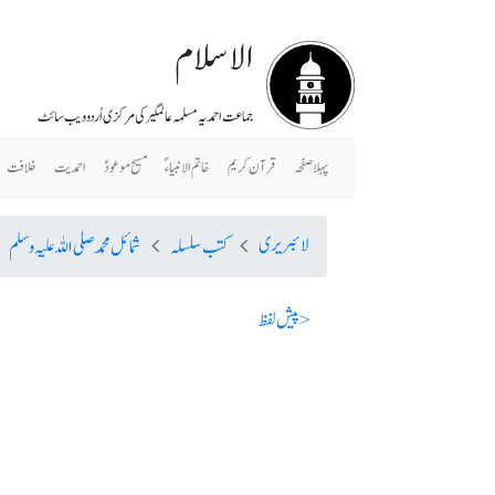
الاسلام
جماعت احمدیہ مسلمہ عالمگیر کی مرکزی اُردو ویب سائٹ
پہلا صفحہ
قرآن کریم
خاتم الانبیاء ؐ
مسیح موعودؑ
احمدیت
خلافت
لائبریری
کتب سلسلہ
شمائل محمد صلی اللہ علیہ وسلم
< پیش لفظ