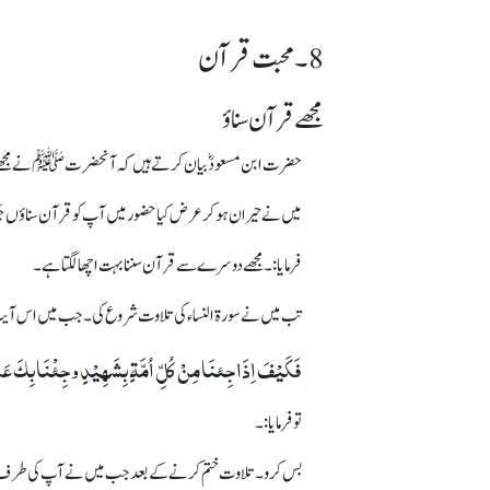
8 ۔ محبت قرآن
مجھے قرآن سناؤ
حضرت ابن مسعودؓ بیان کرتے ہیں کہ آنحضرت ﷺ نے مجھے فرما
میں نے حیران ہو کر عرض کیا حضور میں آپ کو قرآن سناؤں جب
فرمایا:۔ مجھے دوسرے سے قرآن سننا بہت اچھا لگتا ہے۔
تب میں نے سورۃ النساء کی تلاوت شروع کی۔ جب میں اس آیت پ
فَکَیْفَ اِذَاجِئنَا مِنْ کُلِّ اُمَّۃٍ بِشَھِیْدٍ وجِئْنَا بِکَ عَ
تو فرمایا:۔
بس کرو۔ تلاوت ختم کرنے کے بعد جب میں نے آپ کی طرف د