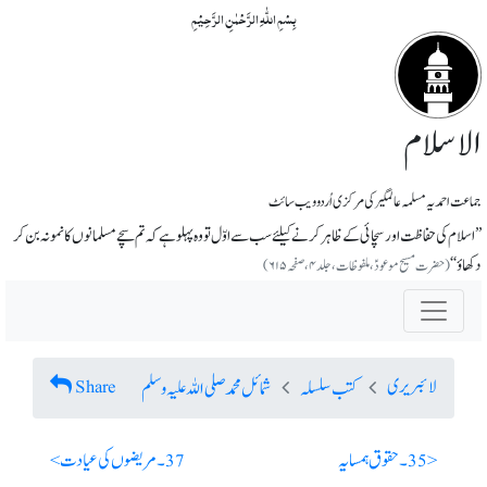
بِسۡمِ اللّٰہِ الرَّحۡمٰنِ الرَّحِیۡمِ
الاسلام
جماعت احمدیہ مسلمہ عالمگیر کی مرکزی اُردو ویب سائٹ
’’ اسلام کی حفاظت اور سچائی کے ظاہر کرنے کیلئے سب سے اوّل تو وہ پہلو ہے کہ تم سچے مسلمانوں کا نمونہ بن کر
دکھاؤ‘‘
(حضرت مسیح موعودؑ، ملفوظات، جلد ۴، صفحہ ۶۱۵)
لائبریری
Share
کتب سلسلہ
شمائل محمد صلی اللہ علیہ وسلم
< 35 ۔ حقوق ہمسایہ
37 ۔ مریضوں کی عیادت >