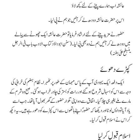
عائشہ اب ہمارے پینے کے لئے کچھ لاؤ
اس پر حضرت عائشہ دودھ لے کر آئیں جو ہم نے پی لیا۔
حضور نے مزید پینے کے لئے ارشاد فرمایا تو حضرت عائشہ ایک چھوٹے سے پیالے
میں دودھ لے کر آئیں ہم نے وہ بھی پی لیا۔(سنن ابوداؤد کتاب الادب باب فی الرجل
ینبطح علیٰ بطنہ)
کپڑے دھوئے
ایک دفعہ ایک یہودی آپ کے پاس مہمان کے طور پرٹھہرا۔ نظام ہضم کی خرابی کی
وجہ سے اس کو اسہال شروع ہوگئے اور رات کو بستر کی چادر خراب ہوگئی۔ صبح وہ شرم کے
مارے ملے بغیر ہی چلاگیا۔ اتفاق سے وہ اپنی تلوار حضور کے گھر بھول آیا تھا۔ جب اسے
یاد آیا تو واپس لوٹا اور دیکھا کہ حضورؐ اپنے ہاتھوں سے اس کپڑے کو دھو رہے ہیں ۔ یہ دیکھ
کر اس نے اسلام قبول کرلیا۔
اسلام قبول کرلیا