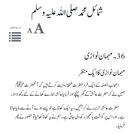
شمائل محمد صلی اللہ علیہ وسلم
فہرست مضامین
36 ۔ مہمان نوازی
مہمان نوازی کا ایک منظر
اصحاب الصفہ کے ایک فرد حضرت طخفہؓ روایت کرتے ہیں کہ آنحضرت ﷺ
ہمیں لے کر حضرت عائشہؓ کے گھر پہنچے اور فرمایا عائشہ ہمارے کھانے کے لئے کچھ لادو۔
حضرت عائشہ حریسہ لے کر آئیں ۔ یہ ایک کھانا ہے جو پسے ہوئے آٹے سے بنایا جاتا
ہے۔ اور اس پر گوشت یا کھجور رکھ دی جاتی ہے۔ ہم نے یہ کھانا کھالیا تو حضور نے پھر
فرمایا۔