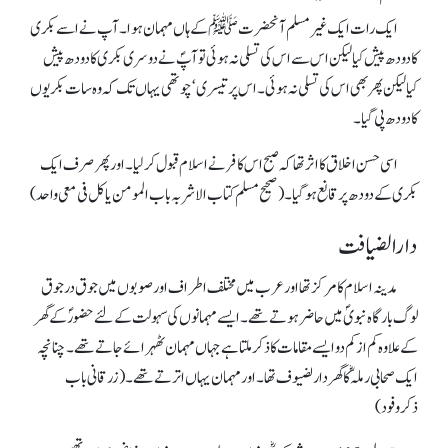
ایک رات ایک غیر مسلم آنحضرت ﷺ کے ہاں مہمان ہوا۔ آپ نے اسے بکری
کا دودھ پیش کیا لیکن اس سے اس کی تسلی نہ ہوئی تو آپؐ نے دوسری بکری کا دودھ پیش
کیالیکن پھر بھی اس کی تسلی نہ ہوئی۔ اس پر تیسری ‘چوتھی یہاں تک کہ وہ سات بکریوں
کا دودھ پی گیا۔
اسی حسن اخلاق کا اثر تھا کہ صبح اس کافر نے اسلام قبول کرلیا۔ اور پھر صرف ایک
بکری کے دودھ پر قانع ہوگیا۔(صحیح مسلم کتاب الاشربہ باب المومن یاکل فی معی واحد)
دارالضیافت
مدینہ اسلام کا مرکز تھا اور عرب میں مختلف اطراف اور صوبوں میں جوق درجوق
لوگ بارگاہ نبویؐ میں حاضر ہوتے تھے۔ ایسے مہمانوں کی سہولت کے لئے حضورؐ کے گھر
کے علاوہ کم از کم دو ایسے مقامات کا ذکر ملتا ہے جہاں مہمان ٹھہرائے جاتے تھے۔ چنانچہ
ایک صحابی رملہؓ کا گھر دارلضیوف تھا۔ اور مہمان یہاں اترتے تھے۔(زرقانی باب
ذکروفود)