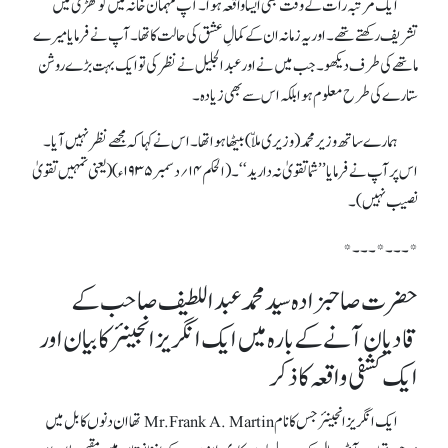
ایک مرتبہ رات کے وقت بھی ایساواقعہ ہوا۔ آپ مہمان خانہ میں کوٹھڑی میں
تشریف رکھتے تھے ۔ اور یہ زمانہ ا ن کے کما لِ عشق کی حالت کا تھا۔ آپ نے فرمایا میرے
ماتھے کی طرف دیکھو۔ جب میں نے اور عبدالجلیل نے نظر کی تو ایک بہت بڑے روشن
ستارے کی طرح معلوم ہوا بلکہ اس سے بھی زیادہ ۔
ہمارے ساتھ وزیر محمد (وزیر ی ملاّ) بیٹھا ہوا تھا ۔ اس نے کہا کہ مجھے نظر نہیں آیا ۔
اس پر آپ نے فرمایا ’’شما تقویٰ نہ دارید‘‘ ۔(الحکم ۱۴؍دسمبر ۱۹۳۵ء)(یعنی تمہیں تقویٰ
نصیب نہیں)۔
*۔۔۔*۔۔۔*
حضرت صاحبزادہ سید محمد عبداللطیف صاحب کے
قادیان آنے کے بارہ میں ایک انگریز انجینئر کا بیان اور
ایک کشفی واقعہ کا ذکر
ایک انگریز انجینئر جس کا نام Mr.Frank A. Martin تھا ان دنوں کابل میں