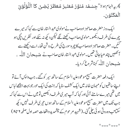
جِسْمُہٗ مُنَوَّرٌ مُعَنْبرٌ مُعَطَّرٌ یُضِیٌٔ کَا الّلُؤلُؤئِ
پھر یہ الہام ہوا:’’
الْمَکْنُوْن۔
ایک روز حضرت صاحبزادہ صاحب نے مولوی عبدالستار خان سے کہا کہ میرے
چہرے کی طرف دیکھو ۔ مولوی صاحب دیکھنے لگے لیکن دیکھ نہ سکے اور نظریں نیچی ہو
گئیں۔ حضرت صاحبزادہ صاحب کا چہرہ سورج کی طرح روشن تھا ۔ اسے دیکھنے سے
سُبحانَ اللّٰہ ،
آنکھیں چندھیا جاتی تھیں۔ مولوی عبدالستار خان صاحب نے
سُبحان اللّٰہ
کہنا شروع کر دیا ۔
ایک دفعہ حضرت مسیح موعود علیہ السلام کے ساتھ سیر کو گئے ۔ جب واپس آئے تو
اپنے ساتھیوں کو مہمان خانہ میں ایک کشف سنایا کہ جنت کی ایک حور جو بہت اچھے لباس
میں تھی میرے سامنے آئی اور کہا کہ آپ میری طرف دیکھیں تو میں نے اس سے کہا کہ
جب تک میں حضرت مسیح موعود علیہ السلام کے ساتھ ہوں تیری طرف نہیں دیکھ
سکتاتب وہ روتی ہوئی چلی گئی۔(شہید مرحوم کے چشمدید واقعات حصہ اول صفحہ ۶ تا ۸)
*۔۔۔*۔۔۔*