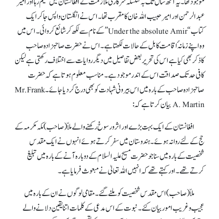
موجود تھا۔ یہ آٹھ سال تک بہ سلسلہ سرکاری ملازمت کے افغانستان میں مقیم رہا اور امیر
عبدالرحمن اور امیر حبیب اللہ خان کا مقرب تھا۔ ا س نے انگلستان واپس جا کر ایک
کتاب “Under the absolute Amir”کے نام سے لکھ کر شائع کروائی۔ اس میں
وہ اپنے زمانہ ٔ اقامت کابل کے حالات لکھتاہے۔ اس نے حضرت صاحبزادہ صاحب
کاذکر بھی کیا ہے اس کی تحریر بعض تفاصیل میں دیگرروایات سے اختلاف رکھتی ہے لیکن
کافی حد تک صداقت اس کے اندر موجود ہے ۔ مناسب معلوم ہوتاہے کہ حضرت
صاحبزادہ صاحب کے بارہ میں اس بیرونی شہادت کو بھی درج کردیا جائے ۔ Mr.Frank
A. Martin بیان کرتاہے کہ :
افغانستان کے ایک بہت بڑے اور اثر ورسوخ رکھنے والے ملاّ (صاحب) مکہ مکرمہ کے
حج کے لئے روانہ ہوئے۔ ہندوستان میں سفرکرتے ہوئے انہوں نے ایک مقدس
شخصیت کے بارہ میں سنا جو حضرت مسیح علیہ السلام کے دوبارہ آنے کے بارہ میں تبلیغ
کرتے تھے۔ اور کہتے تھے کہ انہیں اللہ تعالیٰ نے مبعوث فرمایا ہے۔
ملاّ (صاحب) اس مقدس شخصیت کو ملنے گئے ۔ مقامی لوگوں نے ان کے بارہ میں
عجیب و غریب امور بیان کئے ۔ نبوت کے اس مدعی کے کلمات اتنایقین دلانے والے