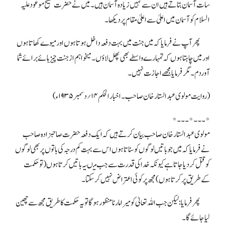
سات آسمان بتاتے ہیں ان سے کہیں زیادہ آسمان ہیں۔ میں نے حضرت مسیح موعود علیہ
السلام کو آسمان میں اعلیٰ سے اعلیٰ مقام پردیکھا۔
پھر آپ نے فرمایا کہ میں جنت میں بہت دفعہ داخل ہوتاہوں اور میوے کھاتاہوں
اور میں چاہتا ہوں کہ تمہارے واسطے بھی پھل لاؤں۔ میخواہم از جنت چیز ہائے برائے شما
آوردم۔ مگر فرمایا مجھے اجازت نہیں ۔
(روایت مولوی عبدالستار خان صاحب ۔ اخبار الحکم ۱۴؍دسمبر ۱۹۳۵ء)
*۔۔۔*۔۔۔*
مولوی عبدالستار خان صاحب بیان کرتے ہیں کہ ایک دفعہ حضرت صاحبزادہ صاحب
نے فرمایا کہ میں جو باتیں لوگوں کو سناتاہوں اس سے بہت کم درجہ کی باتوں پر بھی لوگوں
کو قتل کر دیاجاتاہے کیونکہ خدا کی قدرت سے جب میںیہ باتیں کرتاہوں(تو حکمت
کے طریق پر کرتاہوں) مجھ پر کوئی اعتراض نہیں کرسکتا ۔
پھر فرمایا : لیکن جب اللہ تعالیٰ کو میرا مارنا منظور ہوگاتویہ حکمت کا طریق مجھ سے چھین
لیاجائے گا۔