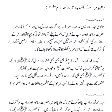
(شہید مرحوم کے چشمدید واقعات حصہ دوم صفحہ ۱۴)
*۔۔۔*۔۔۔*
مولوی عبدالستا ر خان صاحب معروف بہ بزرگ صاحب کی روایت ہے کہ ایک دفعہ
حضرت صاحبزادہ صاحب نے فرمایاکہ ہم نے پہلے بھی اللہ تعالیٰ کو پہچانا تھا اور اس کے
دروازے کی زنجیرکھٹکھٹاتے تھے لیکن حضرت مسیح موعود علیہ السلام نے ہمیں کھٹکھٹانے
کی ترکیب بتائی ہے کہ ا س طرح کھٹکھٹاؤ تو دروازہ کھولاجائے گا۔
ایک دفعہ آپ نے فرمایا کہ پہلے بھی کبھی کبھی حضرت رسول کریم ﷺ کا بروز مجھ
پر آتا تھا مگر مقدر یہ تھا کہ جب حضرت مسیح موعود علیہ السلام سے ملوں گا تو پھر
آنحضرتﷺ کبھی بھی مجھ سے جدا نہیں ہونگے۔ سو اب بالکل یہی حالت ہے ۔
حضور مجھ سے جدا نہیں ہوتے ۔(شہید مرحوم کے چشمدید واقعات حصہ دوم صفحہ ۱۷)
*۔۔۔*۔۔۔*
سیداحمد نور صاحب بیان کرتے ہیں کہ قادیان میں حضرت صاحبزادہ صاحب کو کشوف و
الہامات ہوتے تھے ۔ ایک دن سو کر اٹھے تو بتایا کہ میں نے آنحضرتﷺ کو دیکھا اور