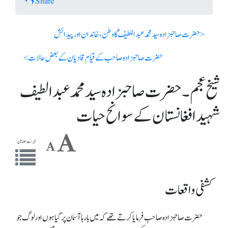
Share
< حضرت صاحبزادہ سید محمد عبداللطیفؓ کا وطن ، خاندان اور پیدائش
حضرت صاحبزادہ صاحب کے قیام قادیان کے بعض حالات >
شیخ عجم ۔ حضرت صاحبزادہ سید محمد عبدالطیف
شہید افغانستان کے سوانح حیات
فہرست مضامین
کشفی واقعات
حضرت صاحبزادہ صاحب فرمایاکرتے تھے کہ میں بارہا آسمان پر گیاہوں اور لوگ جو