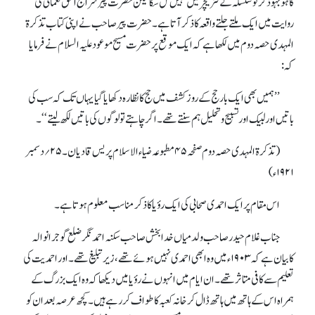
کا ہُو بہوذکرتو سلسلہ کے لٹریچر میں نہیں مل سکا لیکن حضرت پیر سراج الحق نعمانیؓ کی
روایت میں ایک ملتے جلتے واقعہ کا ذکر آتاہے۔ حضرت پیر صاحب نے اپنی کتاب تذکرۃ
المہدی حصہ دوم میں لکھاہے کہ ایک موقع پر حضرت مسیح موعود علیہ السلام نے فرمایا
کہ :
’’ہمیں بھی ایک بار حج کے روز کشف میں حج کا نظارہ دکھایا گیا یہاں تک کہ سب کی
باتیں اور لبیک اور تسبیح و تحلیل ہم سنتے تھے ۔ اگرچاہتے تو لوگوں کی باتیں لکھ لیتے ‘‘۔
(تذکرۃ المہدی حصہ دوم صفحہ ۴۵ مطبوعہ ضیا ء الاسلام پریس قادیان ۔۲۵؍دسمبر
۱۹۲۱ء)
اس مقام پر ایک احمدی صحابی کی ایک رؤیا کا ذکر مناسب معلوم ہوتاہے ۔
جناب غلام حیدر صاحب ولد میاں خدا بخش صاحب سکنہ احمد نگر ضلع گوجرانوالہ
کابیان ہے کہ ۱۹۰۳ء میں وہ ابھی احمدی نہیں ہوئے تھے ،زیر تبلیغ تھے۔ اور احمدیت کی
تعلیم سے کافی متاثر تھے ۔ ان ایام میں انہوں نے رؤیا میں دیکھا کہ وہ ایک بزرگ کے
ہمراہ اس کے ہاتھ میں ہاتھ ڈال کر خانہ کعبہ کاطواف کررہے ہیں۔ کچھ عرصہ بعد ان کو