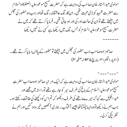
مولوی عبدالستارخان صاحب کی روایت ہے کہ حضرت مسیح موعود علیہ الصلوٰۃ والسلام
سے حضرت شہید کو بڑی محبت تھی ۔ ان کارنگ عاشقانہ رنگ تھا اورجب وہ حضور کی مجلس
میں بیٹھتے تھے تو ان کی حالت اور کی اور ہو جاتی تھی ۔ فرمایا کرتے تھے کہ میں نے
حضرت مسیح موعود علیہ السلام کو جس رنگ میں دیکھا ہے کسی نے نہیں دیکھا
۔۔۔۔۔۔۔
صاحبزادہ صاحب جب حضور کی مجلس میں بیٹھتے تو حضور کے پاؤں دبایاکرتے تھے ۔
(اخبار الحکم ۲۱؍مارچ ۱۹۳۵ء صفحہ ۳)
*۔۔۔*۔۔۔*
مولوی عبدالستار خان صاحب کی روایت ہے کہ ایک مرتبہ صاحبزادہ صاحب حضرت
مسیح موعود علیہ السلام کے باغ کی طرف سیر کو جا رہے تھے تو راستہ میں مجھے اور
عبدالجلیل سے کہا کہ میرے ماتھے کی طرف دیکھو کہ تم اس کو دیکھنے کی طاقت رکھتے ہو۔
جب ہم نے دیکھا تو وہ ایساچمکتاتھا جیسے آفتاب۔ ہمار ی آنکھیں خیرہ ہو گئیں او ر ہم نے
نظر نیچی کر لی ۔