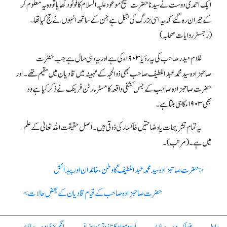
ایک احمدی دوست نے سیدناحضرت مسیح موعود علیہ السلام کا فوٹو دکھایا تووہ یہ معلوم کر
کے حیران رہ گئے کہ یہ اسی بزرگ کی شکل ہے جن کے ساتھ انہوں نے حج کیا تھا۔
(رجسٹر روایات صحابہ)
غلام حیدر صاحب کی یہ رؤیا ۱۹۰۳ء کی ہے اور یہ وہی سال ہے جب حضرت
صاحبزادہ سید محمد عبداللطیف صاحب بھی ذوالحجہ کے مہینہ میں قادیان میں مقیم تھے ۔ اور
حضرت صاحبزادہ صاحب کے جس کشفی واقعہ کا مسٹر مارٹن فرینک نے ذکر کیاہے وہ
بھی ۱۹۰۳ء کا ہی بنتاہے۔
یہ تمام تشریحات یاوضاحتیں خاکسار کی ذوقی ہیں۔ اصل حقیقت اللہ تعالیٰ کے علم
میں ہے۔(مرتب)۔
< حضرت صاحبزادہ سید محمد عبداللطیفؓ کا وطن ، خاندان اور پیدائش
حضرت صاحبزادہ صاحب کے قیام قادیان کے بعض حالات >
رابطہ
منسلک ویب سائٹ
اُردو مواد کا تازہ ترین اضافہ
انگریزی ویب سائٹ