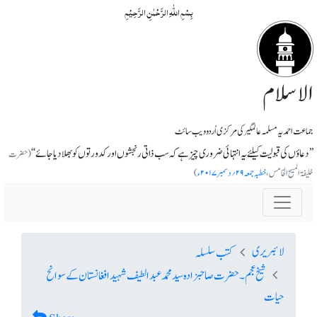
بِسۡمِ اللّٰہِ الرَّحۡمٰنِ الرَّحِیۡمِ
الاسلام
جماعت احمدیہ مسلمہ عالمگیر کی مرکزی اُردو ویب سائٹ
’’دعاؤں کی قبولیت کیلئے یہ انتہائی ضروری چیز ہے کہ سب ذاتی رنجشوں اور کدورتوں کو بھلا دیا جائے‘‘
(حضرت
خلیفۃ المسیح الخامس،
خطبہ جمعہ ۲۹؍دسمبر ۲۰۱۷ء
)
لائبریری
کتب سلسلہ
شیخ عجم ۔ حضرت صاحبزادہ سید محمد عبدالطیف شہید افغانستان کے سوانح
حیات