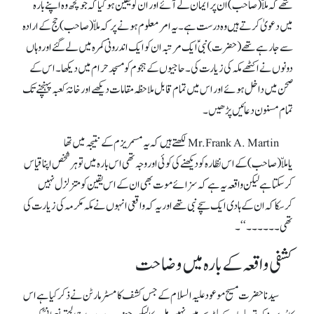
تھے کہ ملاّ (صاحب) ان پرایمان لے آئے اور ان کو یقین ہو گیا کہ جوکچھ وہ اپنے بارہ
میں دعویٰ کرتے ہیں وہ درست ہے۔ یہ امر معلوم ہونے پر کہ ملاّ(صاحب) حج کے ارادہ
سے جا رہے تھے (حضرت ) نبی ؑ ایک مرتبہ ان کوایک اندرونی کمرہ میں لے گئے اور وہاں
دونوں نے اکٹھے مکہ کی زیارت کی ۔ حاجیوں کے ہجوم کو مسجد حرام میں دیکھا ۔ اس کے
صحن میں داخل ہوئے اور اس میں تمام قابل ملاحظہ مقامات دیکھے اور خانۂ کعبہ پہنچنے تک
تمام مسنون دعائیں پڑھیں۔
Mr.Frank A. Martin لکھتے ہیں کہ یہ مسمریزم کے نتیجہ میں تھا
یاملاّ(صاحب) کے اس نظارہ کو دیکھنے کی کوئی اور وجہ تھی اس بارہ میں توہر شخص اپنا قیاس
کرسکتاہے لیکن واقعہ یہ ہے کہ سزائے موت بھی ان کے اس یقین کو متزلزل نہیں
کرسکا کہ ان کے ہادی ایک سچے نبی تھے اور یہ کہ واقعی انہوں نے مکہ مکرمہ کی زیارت کی
تھی۔۔۔۔۔۔‘‘۔
کشفی واقعہ کے بارہ میں وضاحت
سیدناحضرت مسیح موعود علیہ السلام کے جس کشف کا مسٹرمارٹن نے ذکرکیا ہے اس