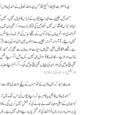
سیّدنا حضرت خلیفۃالمسیح الخامس ایدہ اللہ تعالیٰ نے احمدی ماؤں
’’جو مائیں بچپن سے ہی اپنے بچوں کے لباس کا خیال نہیں رکھیں گ
حیا اور لباس کا تقدّس نہیں سکھائیں گی تو پھر بڑے ہو کر بھی ان میں ی
تم احمدی ہو، تم یہاں کے لوگوں کے ننگے لباس کی طرف نہ جاؤ تم نے 
نہیں دیتے۔ تو آہستہ آہستہ بچپن سے ذہنوں میں ڈالی ہوئی بات اثر 
ہے۔ مجھے شکایتیں ملتی رہتی ہیں دنیا سے اور یہاں سے بھی کہ مسجد م
غائب ہوتا ہے، سکارف کا تو سوال ہی نہیں۔ پس مائیں اگر اپنے عمل سے
بھی بچ جائیں گی اور ان کی بچیاں بھی بچ جائیں گی۔ اگر ہم اپنے جذ
انٹرنیشنل 15 ؍جولائی 2011ء)
حدیث مبارکہ میں ماؤں کے قدموں کے نیچے جنت کی بشارت دیئے جان
’’ احمدی ماؤں کا بھی یہ کام ہے کہ اپنے بچوں کی اِس رنگ میں 
کو ایمان کے اعلیٰ معیار تک لے جانے کی کوشش نہیں کریں گی۔ ماؤں
پذیر ہوں ورنہ ہر ماں تو جنّت کی خوشخبریاں دینے والی نہیں ہے۔ پس