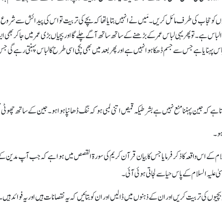
َیں نے ذکر کیاتھا کہ کس طرح 12سال کی لڑکیوں کو حجاب کی طرف مائل کریں۔ مَیں نے انہیں بتایاتھا کہ بچے کی تربیت تو اس کی
 لباس ہے۔ تو پھر یہی لباس عمر کے بڑھنے کے ساتھ ساتھ آگے چلے گا اور بچیا ں بڑی عمر میں جاکر بھی ا
 ہے کہ جین پہننا منع نہیں ہے بشرطیکہ قمیص اتنی لمبی ہو کہ ننگ ڈھانپا ہواہو۔ جین کے ساتھ چھوٹی 
 ہو۔
لسلام کے اس واقعہ کا ذکر فرمایا جس کا بیان قرآن کریم کی سورۃ القصص میں ہواہے کہ جب آپ مدین کے پان
علیہ السلام کے پاس حیا سے لجاتی ہوئی آئی۔
یوں کی تربیت کریں اور ان کے ذہنوں میں ڈالیں اور ان کو بتائیں کہ یہ نقصانات ہیں اور یہ فوائد ہیں۔ 