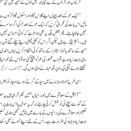
لڑکیوں اور لڑکوں کے بے حجابانہ میل جول کے نتیجہ میں کئی قسم ک
’’ایک عمر کے بعد بچیاں اپنے کلاس فیلو اور اسکول فیلو لڑکو
مائیں اس بات کی نگرانی کریں کہ ایک عمر کے بعد لڑکی اگر دوسرے 
نہیں جانا چاہئے۔ پھر بعض جگہ یہ بھی ہوتا ہے کہ کوئی احساس نہیں دل
ہیں۔ اکثر بچ رہے ہیں لیکن اگر اس کو کھلی چھٹی دیتے چلے گئے تویہ
مسجد کے ساتھ یا نماز سینٹرز کے ساتھ کوئی انتظام کریں جہاں احم
روی بہت زیادہ ہے تم اب شعور کی عمر کو پہنچ گئی ہو تو اس لئے خود ا
سمجھتےہوئے نیکی کی راہ پر قدم مارنے والی ہوں گی۔ ‘‘
(خطاب برموقع سالانہ اجتماع لجنہ اماء 
اسی طرح موجودہ زمانے میں حیا کے گرتے ہوئے معیار کو بہتر ب
’’آجکل کے معاشرے میں جو برائیاں ہمیں نظر آ رہی ہیں یہ حضر
کے گند سے بچنے کی کوشش کرنی چاہئے نہ کہ یہ سوال یا اس بات پر احس
تعلیم اور معاشرے کی برائیوں کے بارے میں بتائیں تبھی ہماری نسلیں
بہت زیادہ جہاد کی ضرورت ہے۔ اس کے لئے اپنے نمونے بھی دکھ