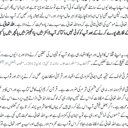
، اپنے باپ بھائیوں کے سامنے بھی اچانک کوئی آ جاتا ہے تو سامنے ہونا پڑتا ہے اور ایسا لباس پھر اُن
 ہیں۔ لیکن تب بھی لباس ایسا ہوناچاہئے جو بہر حال حیادار ہو۔ اس لئے ہمیشہ یاد رکھیں کہ آپ نے اپنی
لہ تعالیٰ نے مومن کی نشانی بتائی ہے کہ وہ اللہ تعالیٰ سے سب سے زیادہ محبت کرنے والا ہے۔
اللہ تعالیٰ 
ا کے تقاضے پورے کرنے کے بعد آپ کو کوئی نہیں روکتا کہ آپ ڈاکٹر بنیں، یا انجینئر بنیں یا ٹیچر بنیں یا 
۔ یہ اپنے تقدّس کا خیال اور حیا کا اظہار ہی ہے جو آپ کو نیکیوں کی تلقین کرنے والا اور برائیوں س
تبلیغ کے راستے کھلیں گے۔ ‘‘
(خطاب از مستورات جلسہ سالانہ جرمنی 2؍جون 2012ء۔ مطبوعہ الفضل انٹرنیشنل 26؍اکتوبر 2012ء)
شرتی خوف کے نتیجہ میں ایمانی کمزوری کے اظہار اور قرآنی احکامات پر عمل نہ کرنے پر اجر اور ثواب سے
بچی خوفزدہ نہ ہو۔ نہ ہی کسی قسم کی شرم کی ضرورت ہے۔ قرآن کریم ایک کامِل کتاب ہے اور اس کا 
ر اللہ تعالیٰ کے احکامات کو اس لئے نہیں بجا لارہی کہ لوگ ہمارا مذاق اڑاتے ہیں، پردے اس لئے اتر
 سے محبت ہے۔ اگر بعض فیشن آپ اس لئے کر رہی ہیں کہ یہاں کا معاشرہ یہ پسند کرتا ہے کہ گھٹنوں سے 
جسموں کی نمائش ہو رہی ہے تو یہ ایمان کی کمزوری ہے اور یہ اللہ تعالیٰ سے محبت میں کمی ہے۔ اللہ ت
ت کی وجہ سے اللہ تعالیٰ کے احکامات نہ بجا لا کر اس ثواب سے محروم ہو رہے ہیں اور اب یہ صورتحال ہے تو