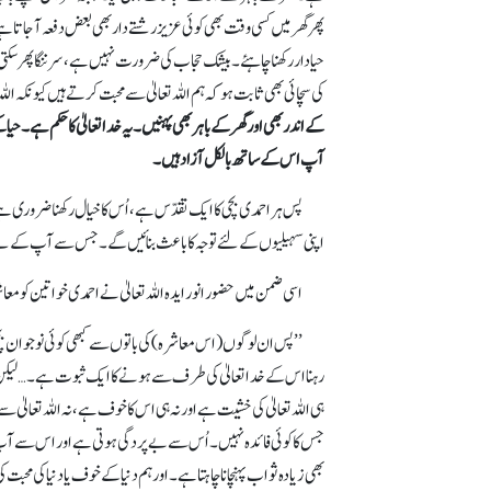
پھر گھر میں کسی وقت بھی کوئی عزیز رشتے دار بھی بعض دفعہ آ جاتا ہے
حیادار رکھنا چاہئے۔ بیشک حجاب کی ضرورت نہیں ہے، سر ننگا پھر سکتی
کی سچائی بھی ثابت ہو کہ ہم اللہ تعالیٰ سے محبت کرتے ہیں کیونکہ ال
کے اندر بھی اور گھر کے باہر بھی پہنیں۔ یہ خدا تعالیٰ کا حکم ہے۔ حی
آپ اس کے ساتھ بالکل آزاد ہیں۔
پس ہر احمدی بچی کا ایک تقدّس ہے، اُس کا خیال رکھنا ضروری ہے
اپنی سہیلیوں کے لئے توجہ کا باعث بنائیں گے۔ جس سے آپ کے لئے 
اسی ضمن میں حضور انور ایدہ اللہ تعالیٰ نے احمدی خواتین کومعا
’’ پس ان لوگوں (اس معاشرہ) کی باتوں سے کبھی کوئی نوجوان 
رہنا اس کے خدا تعالیٰ کی طرف سے ہونے کا ایک ثبوت ہے۔ … لیکن اگ
ہی اللہ تعالیٰ کی خشیت ہے اور نہ ہی اس کا خوف ہے، نہ اللہ تعالیٰ
جس کا کوئی فائدہ نہیں۔ اُس سے بے پردگی ہوتی ہے اور اس سے آپ کے 
بھی زیادہ ثواب پہنچانا چاہتا ہے۔ اور ہم دنیا کے خوف یا دنیا کی محب