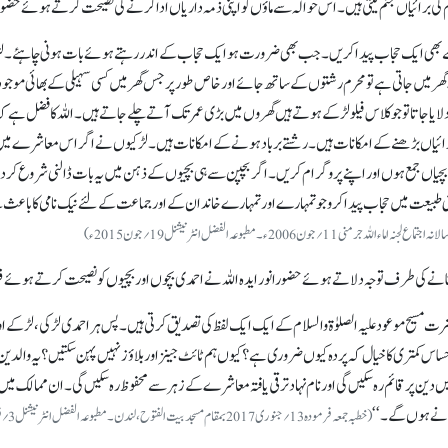
ی برائیاں جنم لیتی ہیں۔ اس حوالہ سے ماؤں کو اپنی ذمہ داریاں ادا کرنے کی نصیحت کرتے ہوئے حضور انور
ں سے بھی ایک حجاب پیدا کریں۔ جب بھی ضرورت ہو ایک حجاب کے اندر رہتے ہوئے بات ہونی چاہئے۔ لڑک
گھر میں جاتی ہے تو محرم رشتوں کے ساتھ جائے اور خاص طور پر جس گھر میں کسی سہیلی کے بھائی مو
ایا جاتا تو جو کلاس فیلو لڑکے ہوتے ہیں گھروں میں بڑی عمر تک آتے چلے جاتے ہیں۔ اللہ کا فضل ہے کہ 
 برائیاں بڑھنے کے امکانات ہیں۔ رشتے برباد ہونے کے امکانات ہیں۔ لڑکیوں نے اگر اس معاشرے میں تفریح
دی بچیاں جمع ہوں اور اپنے پروگرام کریں۔ اگر بچپن سے ہی بچیوں کے ذہن میں یہ بات ڈالنی شروع ک
پنی طبیعت میں حجاب پیدا کرو جو تمہارے اور تمہارے خاندان کے اور جماعت کے لئے نیک نامی کا باعث بنے تو
اللہ جرمنی 11؍جون 2006ء۔ مطبوعہ الفضل انٹرنیشنل 19؍جون 2015ء)
نانے کی طرف توجہ دلاتے ہوئے حضورانور ایدہ اللہ نے احمدی بچوں اور بچیوں کو نصیحت کرتے ہوئے فرم
ت مسیح موعود علیہ الصلوٰۃ والسلام کے ایک ایک لفظ کی تصدیق کرتی ہیں۔ پس ہر احمدی لڑکی، لڑکے 
اس کمتری کا خیال کہ پردہ کیوں ضروری ہے؟ کیوں ہم ٹائٹ جینز اور بلاؤز نہیں پہن سکتیں ؟ یہ والدین ا
 دین پر قائم رہ سکیں گی اور نام نہاد ترقی یافتہ معاشرے کے زہر سے محفوظ رہ سکیں گی۔ ان ممالک میں
انے ہوں گے۔ ‘‘
(خطبہ جمعہ فرمودہ 13 ؍جنوری2017 بمقام مسجد بیت الفتوح، لندن۔ مطبوعہ الفضل انٹرنیشنل 3 ؍فروری 2017ء)