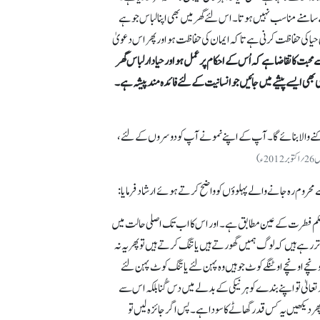
 کے سامنے مناسب نہیں ہوتا۔ اس لئے گھر میں بھی اپنا لباس جو ہے
 حیا کی حفاظت کرنی ہے تا کہ ایمان کی حفاظت ہو اور پھر اس دعویٰ
سے محبت کا تقاضا ہے کہ اُس کے احکام پر عمل ہو اور حیادار لباس گھر
کسی بھی ایسے پیشے میں جائیں جو انسانیت کے لئے فائدہ مند پیشہ ہے۔
ے روکنے والا بنائے گا۔ آپ کے اپنے نمونے آپ کو دوسروں کے لئے،
 محروم رہ جانے والے پہلوؤں کو واضح کرتے ہوئے ارشاد فرمایا :
ہر حکم فطرت کے عین مطابق ہے۔ اور اس کا اب تک اصلی حالت میں
 رہے ہیں کہ لوگ ہمیں گھورتے ہیں یا تنگ کرتے ہیں تو پھر یہ نہ
اونچے اونچے اوٹنگے کوٹ جو ہیں وہ پہن لئے یا تنگ کوٹ پہن لئے
عالیٰ تو اپنے بندے کو ہر نیکی کے بدلے میں دس گُنا بلکہ اس سے
 پھر دیکھیں یہ کس قدر گھاٹے کا سودا ہے۔ پس اگر جائزہ لیں تو