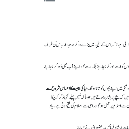
جہ دلائی ہے تاکہ اس کے نتیجہ میں بڑےہوکر وہ حیادار لباس کی طرف
 کو اسے دُور کرنا چاہئے بلکہ اسے خود اپنے آپ بھی دُور کرنا چاہئے
ی میں اپنے بچوں کو بتانا ہو گا۔
حیا کی اہمیت کا احساس شروع سے
ہیں کہ بچے پریشان ہوتے ہیں جیسا کہ مَیں پہلے بھی ذکر کر چکا
سے اسلام پر عمل ہو گا اور اسی سے اسلام کی فتح ہونی ہے۔ یاد
ایات ارشاد فرمائیں۔ حضورانور نے فرمایا: