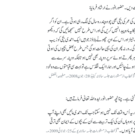
یت دیں۔ حضورانور نے ارشاد فرمایا:
کی عمر کی بچی بھی چودہ پندرہ سال کی لگ رہی ہوتی ہے۔ ان کو اگر
کا یہ مادہ پیدا نہیں کریں گی اور اس طرح نہیں سمجھائیں گی کہ دیکھو
 جینز اور اس کے اوپر چھوٹے بلاؤز جو ہیں ایک احمدی بچی کو زیب
جائے گی۔ ورنہ پھر ان کی یہی حالت ہوگی جس طرح بعض بچیوں کی ہوتی
باہر پھرتے ہوئے سر پر دوپٹہ بھی نہیں ہوتا بلکہ دوپٹہ سرے سے
 ہونے چاہئیں اور ہمارا ایک تقدّس ہے تو بہت سی قباحتوں سے وہ خود
(خطاب از مستورات جلسہ سالانہ کینیڈا 28؍جون2008ء۔ مطبوعہ الفضل
ے۔ چنانچہ حضور انور ایدہ اللہ تعالیٰ فرماتے ہیں :
اور یہ اُ س وقت تک نہیں ہو سکتا جب تک احمدی مائیں بھی اپنے آپ
ر ہو وہاں اُن کی نیک تربیت سے اُن کے بچوں کے ایمان بھی ترقی
آیا ہوں۔ ‘‘
(خطاب از مستورات جلسہ سالانہ یوکے 25؍جولائی2009ء۔