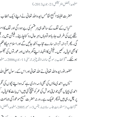
مطبوعہ الفضل انٹرنیشنل 21؍جون 2013ء)
حضرت خلیفۃالمسیح الخامس ایدہ اللہ تعالیٰ نےاپنے ایک خطاب م
’’ لباس کے ننگ کے ساتھ ہی ہر قسم کی بے ہودگی اور ننگ کا 
ننگے پن کی طرف جارہا ہو تو وہاں بہرحال روکنا چاہئے۔ فیشن میں برق
گی۔ پھر آہستہ آہستہ سارے حجاب اُٹھ جائیں گے اور اسلام حیا کا حک
کا بھی خیال رکھیں۔ فیشن کا اظہار اپنے گھروالوں اور عورتوں کی مجلسو
ہوسکے۔ ‘‘
(خطاب برموقع سالانہ اجتماع لجنہ جرمنی 11؍جون2006ء۔ مطبوعہ الفضل انٹرنیشنل 19؍جون 2015ء)
حضورانورایدہ اللہ تعالیٰ نے اللہ تعالیٰ اور اس کے رسول صلی الل
’’پس یہ احمدی ماؤں کی بھی ذمہ داری ہے کہ وہ اپنے بچوں کی نگرا
احمدی بچیاں بھی جو اپنی ہوش کی عمر کو پہنچ گئی ہیں اس بات کا خیا
پر چل رہی ہیں تو پھر ٹھیک ہے۔ ورنہ حضرت مسیح موعود ؑ کی جماعت میں 
‘‘
(خطاب از مستورات جلسہ سالانہ ماریشس3؍دسمبر2005ء مطبوعہ الفضل انٹرنیشنل 29 ؍مئی 2015ء)