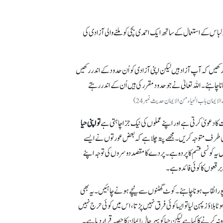
 لباس کے استعمال کے ساتھ ایک احمدی بچی کو ملنے والی آزادی کی
 رکھیں کہ آپ آزاد ہیں لیکن اپنی آزادی کو اُن حدود کے اندر رکھیں
 چاہئے۔ اللہ تعالیٰ نے جو حدود مقرر کی ہیں اُن کے اندر رہتے
الایمان باب الحیاء من الایمان حدیث نمبر24)
حبت کا دعویٰ کرتی ہے اور اپنے عملوں کی نیک جزا چاہتی ہے
تو اپنی حیا
پ کی طرف متوجہ کریں۔ مجھے پتہ چلا ہے کہ بعض عورتوں نے ایسے
ے اور پھر پیٹھ پر، back میں کچھ الفاظ بھی لکھے ہوتے ہیں۔ اب بتائیں یہ کونسی قسم کا پردہ ہے۔ پردے کا مقصد دوسروں کی توجہ اپنے
برقعوں کا کوئی فائدہ ہے۔
 پورا نقاب ہونا چاہئے۔ کوٹ گھٹنوں سے نیچے ہونے چاہئیں۔ یہ بھی
ی شرٹ پہن لیا یا چھوٹا بلاؤز پہن لیا تو ایسا کوئی فرق نہیں پڑتا، اس میں کوئی حرج نہیں
نہ کرنے کا کہا ہے لیکن حیا کو بہر حال ایمان کا حصہ قرار دیا ہے۔