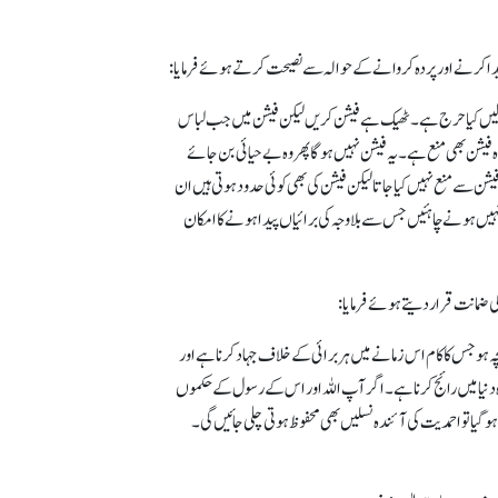
پیدا کرنے اور پردہ کروانے کے حوالہ سے نصیحت کرتے ہوئے فرمایا:
 کرلیں کیا حرج ہے۔ ٹھیک ہے فیشن کریں لیکن فیشن میں جب لباس
 فیشن بھی منع ہے۔ یہ فیشن نہیں ہوگا پھر وہ بے حیائی بن جائے
یشن سے منع نہیں کیا جاتا لیکن فیشن کی بھی کوئی حدود ہوتی ہیں ان
ے نہیں ہونے چاہئیں جس سے بلا وجہ کی برائیاں پیدا ہونے کا امکان
 کی ضمانت قرار دیتے ہوئے فرمایا:
چہ ہو جس کا کام اس زمانے میں ہر برائی کے خلاف جہاد کرنا ہے اور
ہ دنیا میں رائج کرنا ہے۔ اگر آپ اللہ اور اس کے رسول کے حکموں
ہوگیا تو احمدیت کی آئندہ نسلیں بھی محفوظ ہوتی چلی جائیں گی۔