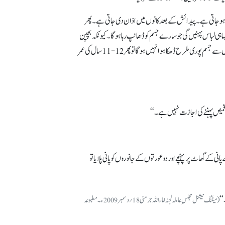
 پیدائش سے شروع ہو جاتی ہے۔ پیدائش کے بعد کانوں میں اذان دی جاتی ہے۔ پھر
یسا ہی لباس پہنیں گی جو سارے جسم کو ڈھانپ رہاہوگا۔ کیونکہ بچپن
سے اس کی عادت آپ نے ڈالی ہوگی۔ لیکن اگر چھوٹی عمر میں ایسا لباس پہنایا ہے جس سے جسم ڈھکا ہوانہیں ہے اور پھر بعد میں بھی بچی اسی طرح کا لباس پہنتی رہے گی جس سے جسم پوری طرح ڈھکاہوانہیں ہوگا تو پھر12-11سال کی عمر
قمیص پہننے کی اجازت نہیں ہے۔ ‘‘
ی کے گھاٹ پر پہنچے اور دو عورتوں کے جانوروں کو پانی پلایاتو
‘‘
(میٹنگ نیشنل مجلس ِعاملہ لجنہ اماء اللہ جرمنی 18 ؍دسمبر 2009 ء۔ مطبوعہ