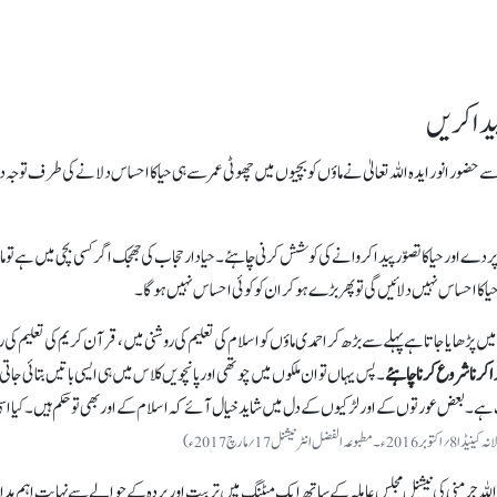
یدا کریں
ے حضور انور ایدہ اللہ تعالیٰ نے ماؤں کو بچیوں میں چھوٹی عمر سے ہی حیا کا احساس دلانے کی طرف تو
اور حیا کا تصوّر پیدا کروانے کی کوشش کرنی چاہئے۔ حیا دار حجاب کی جھجک اگر کسی بچی میں ہے تو ماؤں
حیا کا احساس نہیں دلائیں گی تو پھر بڑے ہو کر ان کو کوئی احساس نہیں ہو گا۔
ڑھایا جاتا ہے پہلے سے بڑھ کر احمدی ماؤں کو اسلام کی تعلیم کی روشنی میں، قرآن کریم کی تعلیم کی روشن
ا کرنا شروع کرنا چاہئے
۔ پس یہاں تو ان ملکوں میں چوتھی اور پانچویں کلاس میں ہی ایسی باتیں بتائی جاتی 
 ہے۔ بعض عورتوں کے اور لڑکیوں کے دل میں شاید خیال آئے کہ اسلام کے اور بھی تو حکم ہیں۔ کیا اسی 
رنیشنل 17 ؍مارچ 2017ء)
اماء اللہ جرمنی کی نیشنل مجلس عاملہ کے ساتھ ایک میٹنگ میں تربیت اور پردہ کے حوالے سے نہایت اہم ہد