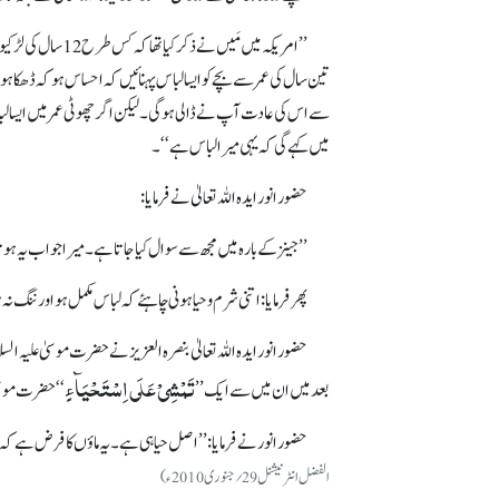
’’ امریکہ میں م
تین سال کی عمرسے بچے کوایسا لباس پہنائیں کہ احساس ہو کہ ڈھکا ہوا
میں کہے گی کہ یہی میرا لباس ہے‘‘۔
حضور انور ایدہ اللہ تعالیٰ نے فرمایا :
’’جینز کے بارہ میں مجھ سے سوال کیاجاتاہے۔ میرا جواب یہ ہوتا
پھر فرمایا: اتنی شرم و حیا ہونی چاہئے کہ لباس مکمل ہو اور ننگ نہ
حضور انور ایدہ اللہ تعالیٰ بنصرہ العزیز نے حضرت مو سیٰ علیہ ا
تَمْشِیْ عَلَی اِسْتَحْیَآءٍ
بعدمیں ان میں سے ایک ’’
‘‘حضرت موسیٰ 
حضور انور نے فرمایا: ’’اصل حیاہی ہے۔ یہ ماؤں کا فر ض ہے کہ بچ
الفضل انٹرنیشنل 29 ؍جنوری 2010ء)