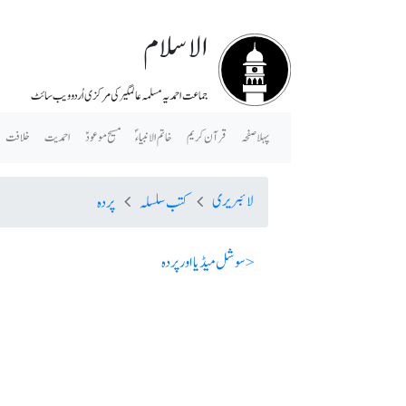
الاسلام
جماعت احمدیہ مسلمہ عالمگیر کی مرکزی اُردو ویب سائٹ
پہلا صفحہ
قرآن کریم
خاتم الانبیاء ؐ
مسیح موعودؑ
احمدیت
خلافت
لائبریری
کتب سلسلہ
پردہ
< سوشل میڈیا اور پردہ