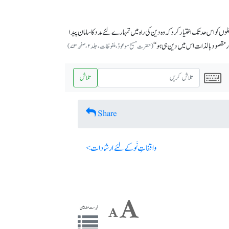
وں کو اس حد تک اختیار کرو کہ وہ دین کی راہ میں تمہارے لئے مدد کا سامان پیدا
 مقصود بالذات اس میں دین ہی ہو‘‘
(حضرت مسیح موعودؑ، ملفوظات، جلد ۲، صفحہ ۷۳)
تلاش
Share
واقفاتِ نَو کے لئے ارشادات >
فہرست مضامین