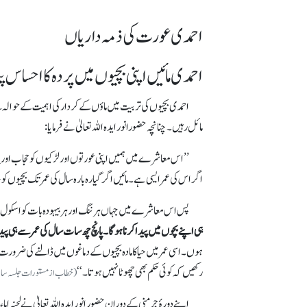
احمدی عورت کی ذمہ داریاں
احمدی مائیں اپنی بچیوں میں پردہ کا احساس پ
احمدی بچیوں کی تربیت میں ماؤں کے کردار کی اہمیت کے حوالہ س
مائل رہیں۔ چنانچہ حضورانور ایدہ اللہ تعالیٰ نے فرمایا:
’’اس معاشرے میں ہمیں اپنی عورتوں اور لڑکیوں کو حجاب اور پردے 
اگر اس کی عمر ایسی ہے۔ مائیں اگر گیارہ بارہ سال کی عمر تک بچیوں کو 
پس اس معاشرے میں جہاں ہر ننگ اور ہر بیہودہ بات کو اسکول میں پ
ہی اپنے بچوں میں پیدا کرنا ہو گا۔ پانچ چھ سات سال کی عمر سے ہی پید
ہوں۔ اسی عمر میں حیا کا مادہ بچیوں کے دماغوں میں ڈالنے کی ضرورت
رکھیں کہ کوئی حکم بھی چھوٹا نہیں ہوتا۔ ‘‘
(خطاب از مستورات جلسہ سالانہ کینیڈا8 ؍اکتوبر 2016 ء۔ مطبوعہ الفضل انٹ
اپنے دورۂ جرمنی کے دوران حضور انور ایدہ اللہ تعالیٰ نے لجنہ 