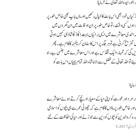
 ایدہ اللہ تعالیٰ نے فرمایا:
یاں خود بھی اس بات کا خیال رکھیں اور ماں باپ بھی خاص طور پر
جود ہوں کسی وقت، تو خاص طور پر ان اوقات میں ان گھروں میں
احمدی معاشرے میں ایسی برائیاں بہت اِکّا دُکّاشاذ ہی کہیں ہوتی
 کرنی ہے تو ہر جگہ پر اس کا سامان کرنا لجنہ کا کام ہے۔ پھر
ردیں گی کہ تمہارا ایک تقدّس ہے اور اس معاشرے میں جنسی بے راہ
 اللہ تعالیٰ کے فضل سے اِلا ماشاء اللہ تمام بچیاں اس بات کو
ایا:
اور مرد اور عورت کو اپنی حیا کے معیار اونچے کرتے ہوئے معاشرے
ور خاص طور پر ماؤں کا کام ہے کہ چھوٹی عمر سے ہی بچوں کو اسلامی
 رہ کر والدین کو بچوں کو دین سے جوڑنے اور حیا کی حفاظت کے لئے