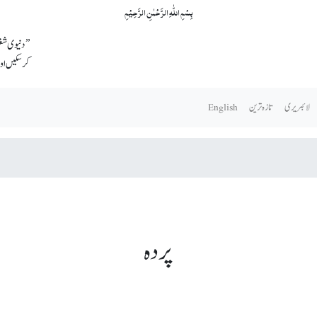
بِسۡمِ اللّٰہِ الرَّحۡمٰنِ الرَّحِیۡمِ
’’دنیوی شغل
کرسکیں اور
لائبریری
تازہ ترین
English
پردہ