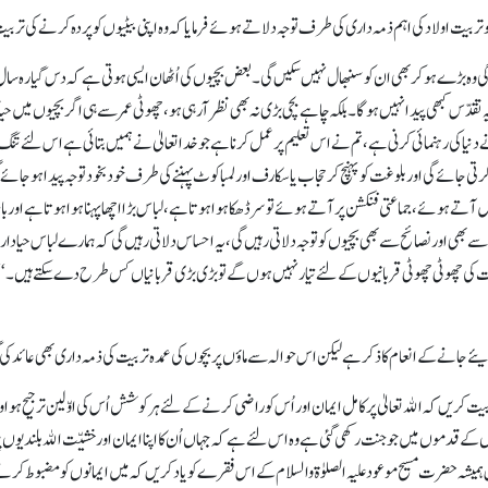
 کو تربیت اولاد کی اہم ذمہ داری کی طرف توجہ دلاتے ہوئے فرمایا کہ وہ اپنی بیٹیوں کو پردہ کرنے کی ترب
ی وہ بڑے ہو کر بھی ان کو سنبھال نہیں سکیں گی۔ بعض بچیوں کی اُٹھان ایسی ہوتی ہے کہ دس گیارہ سال 
ہ تقدّس کبھی پیدا نہیں ہوگا۔ بلکہ چاہے بچی بڑی نہ بھی نظر آرہی ہو، چھوٹی عمر سے ہی اگر بچیوں میں حیا 
دنیا کی رہنمائی کرنی ہے، تم نے اس تعلیم پر عمل کرنا ہے جو خدا تعالیٰ نے ہمیں بتائی ہے اس لئے تنگ
کرتی جائے گی اور بلوغت کو پہنچ کر حجاب یا سکارف اور لمبا کوٹ پہننے کی طرف خود بخود توجہ پیدا ہو 
یں آتے ہوئے، جماعتی فنکشن پر آتے ہوئے تو سر ڈھکا ہواہوتا ہے، لباس بڑا اچھا پہنا ہواہوتا ہے اور 
 بھی اور نصائح سے بھی بچیوں کو توجہ دلاتی رہیں گی، یہ احساس دلاتی رہیں گی کہ ہمارے لباس حیا دار
بات کی چھوٹی چھوٹی قربانیوں کے لئے تیار نہیں ہوں گے تو بڑی بڑی قربانیاں کس طرح دے سکتے ہیں۔ ‘‘
ے کے انعام کا ذکر ہے لیکن اس حوالہ سے ماؤں پر بچوں کی عمدہ تربیت کی ذمہ داری بھی عائد کی گئی ہ
تربیت کریں کہ اﷲ تعالیٰ پر کامل ایمان اور اُس کو راضی کرنے کے لئے ہر کوشش اُس کی اوّلین ترجیح ہو 
 کے قدموں میں جو جنت رکھی گئی ہے وہ اس لئے ہے کہ جہاں اُن کا اپنا ایمان اور خشیّت اﷲ بلندیوں پ
 ہمیشہ حضرت مسیح موعود علیہ الصلوٰۃ والسلام کے اس فقرے کو یاد کریں کہ میں ایمانوں کو مضبوط کرنے 