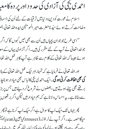
احمدی بچی کی آزادی کی حدود اور پردہ کا معی
اسلام نے عورت کو دین و دنیا میں ترقیات کے لئے اُن کی جسمانی ا
وضاحت کرتے ہوئے سیّدناحضرت امیرالمومنین ایدہ اللہ تعالیٰ بنصرہ
’’ اسی طرح جو جوان بچیاں ہیں اُن سے بھی مَیں کہوں گا کہ اگر
جو خدا تعالیٰ نے آپ کے لئے مقرر کی ہیں۔ اگر آزادی یہاں کے معاشرے 
ہوئے جیسا کہ اللہ تعالیٰ کے کلام سے ظاہر ہے آپ کا ہر عمل اللہ تع
اور اللہ تعالیٰ نے فرمایا ہے کہ تمہارا ہر نیک عمل اللہ تعالیٰ ک
کی بھی حفاظت کرنی ہوگی
۔ ایک احمدی بچی کا لباس بھی حیا دار ہون
سے ہٹانا ہے۔ یہ احساس دلانا ہے کہ ہم حیا دار ہیں لیکن اگر برقعوں
پھر جہاں تک میک اَپ کا سوال ہے اگر میک اَپ کرنا ہے تو پھر جب
حیا کا
ہے۔ گھر سے باہر نکلتے ہوئے لمبا کوٹ پہن لیا۔ جبکہ گھر میں اپنے باپ 