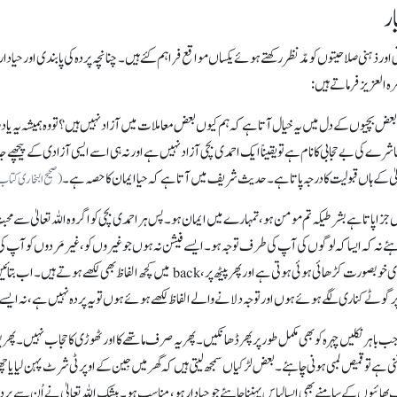
ار
ور ذہنی صلاحیتوں کو مدّنظر رکھتے ہوئے یکساں مواقع فراہم کئے ہیں۔ چنانچہ پردہ کی پابندی اور حیادار
 العزیز فرماتے ہیں :
 بعض بچیوں کے دل میں یہ خیال آتاہے کہ ہم کیوں بعض معاملات میں آزاد نہیں ہیں ؟ تو وہ ہمیشہ یہ یاد
کی بے حجابی کا نام ہے تو یقیناً ایک احمدی بچی آزاد نہیں ہے اور نہ ہی اسے ایسی آزادی کے پیچھے جانا
الیٰ کے ہاں قبولیت کا درجہ پاتا ہے۔ حدیث شریف میں آتا ہے کہ حیا ایمان کا حصہ ہے۔
(صحیح البخاری کتاب 
ے ہاں جزا پاتا ہے بشرطیکہ تم مومن ہو، تمہارے میں ایمان ہو۔ پس ہر احمدی بچی کو اگر وہ اللہ تعالیٰ سے م
ا چاہئے نہ کہ ایسا کہ لوگوں کی آپ کی طرف توجہ ہو۔ ایسے فیشن نہ ہوں جو غیروں کو، غیر مَردوں کو آ
برقعے بھی پہنے ہوتے ہیں، بعضوں نے شروع کر دئیے ہیں جس پر بڑی خوبصورت کڑھائی ہوئی ہوتی ہ
 پر گوٹے کناری لگے ہوئے ہوں اور توجہ دلانے والے الفاظ لکھے ہوئے ہوں تو یہ پردہ نہیں ہے، نہ ایسے 
 باہر نکلیں چہرہ کو بھی مکمل طور پر پھر ڈھانکیں۔ پھر یہ صرف ماتھے کا اور ٹھوڑی کا حجاب نہیں۔ پھر
 حصہ ہے۔ اگر آپ نے ٹراؤزر(trouser) یا جین(jean) پہننی ہے تو قمیص لمبی ہونی چاہئے۔ بعض لڑکیاں سمجھ لیتی ہیں کہ گھر میں جِین کے اوپر ٹ
بھائیوں کے سامنے بھی ایسا لباس پہننا چاہئے جو حیادار ہو، مناسب ہو۔ بیشک اللہ تعالیٰ نے اُن سے پردہ 