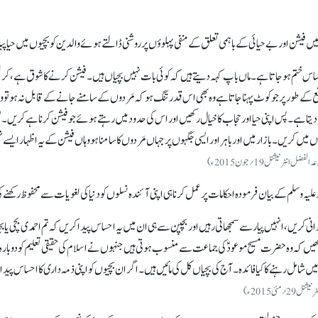
یں فیشن اور بے حیائی کے باہمی تعلق کے منفی پہلوؤں پرروشنی ڈالتے ہوئے والدین کو بچیوں میں حیا 
احساس ختم ہوجاتا ہے۔ ماں باپ کہہ دیتے ہیں کہ کوئی بات نہیں بچیاں ہیں۔ فیشن کرنے کا شوق ہے،
ع کے طور پر جو کوٹ پہنا جاتا ہے وہ بھی اس قدر تنگ ہو کہ مَردوں کے سامنے جانے کے قابل نہ ہو تو وہ
م دیتا ہے۔ پس اپنی حیا اور حجاب کا خیال رکھیں اور اس کی حدود میں رہتے ہوئے جو فیشن کرنا ہے کریں۔ ف
ں میں کریں۔ بازار میں اور باہر اور ایسی جگہوں پر جہاں مَردوں کا سامنا ہو وہاں فیشن کے یہ اظہار ایس
ہ علیہ وسلم کے بیان فرمودہ احکامات پر عمل کرنا ہی اپنی آئندہ نسلوں کو دنیا کی لغویات سے محفوظ رکھنے
نی کریں، انہیں پیار سے سمجھاتی رہیں اور بچپن سے ہی ان میں یہ احساس پیدا کریں کہ تم احمدی بچی یا ب
ل رکھیں کہ وہ حضرت مسیح موعودؑ کی جماعت سے منسوب ہوتی ہیں جنہوں نے اسلام کی حقیقی تعلیم کو دوبار
شامل رہنے کا کیا فائدہ۔ آج کی بچیاں کل کی مائیں ہیں۔ اگر ان بچیوں کو اپنی ذمہ داری کا احساس پیدا 