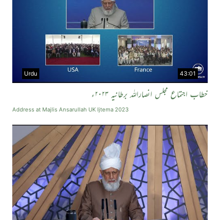
Urdu
43:01
خطاب اجتماع مجلس انصاراللہ برطانیہ ۲۰۲۳ء
Address at Majlis Ansarullah UK Ijtema 2023