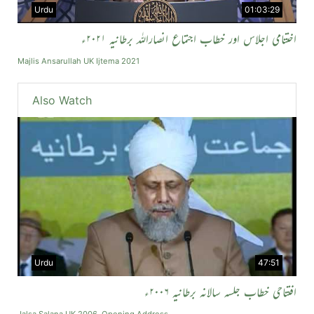
Urdu
01:03:29
اختتامی اجلاس اور خطاب اجتماع انصاراللہ برطانیہ ۲۰۲۱ء
Majlis Ansarullah UK Ijtema 2021
Also Watch
Urdu
47:51
افتتاحی خطاب جلسہ سالانہ برطانیہ ۲۰۰۶ء