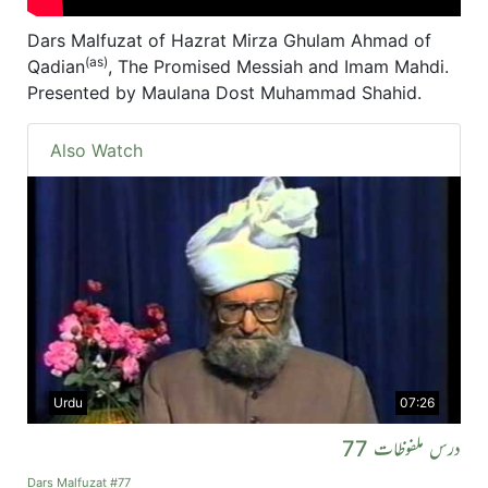
Dars Malfuzat of Hazrat Mirza Ghulam Ahmad of
(as)
Qadian
, The Promised Messiah and Imam Mahdi.
Presented by Maulana Dost Muhammad Shahid.
Also Watch
Urdu
07:26
درس ملفوظات 77
Dars Malfuzat #77