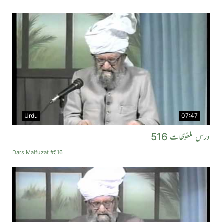
Urdu
07:47
درس ملفوظات 516
Dars Malfuzat #516