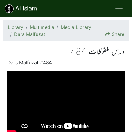
Al Islam
Library
Multimedia
Media Library
Dars Malfuzat
Share
درس ملفوظات 484
Dars Malfuzat #484