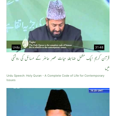
Urdu
31:48
قرآن کریم ایک مکمل ضابطہٴ حیات عصرِ حاضر کے مسائل کی روشنی
میں
Urdu Speech: Holy Quran - A Complete Code of Life for Contemporary
Issues