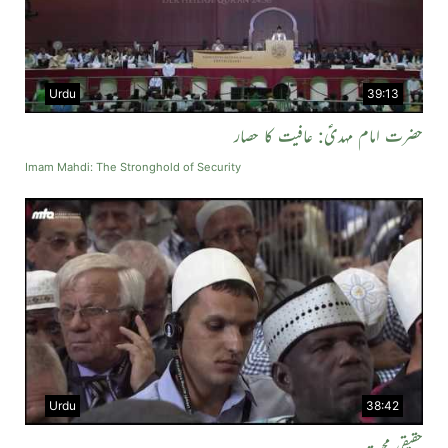
Urdu
39:13
حضرت امام مہدیؑ: عافیت کا حصار
Imam Mahdi: The Stronghold of Security
Urdu
38:42
حقیقی محبت