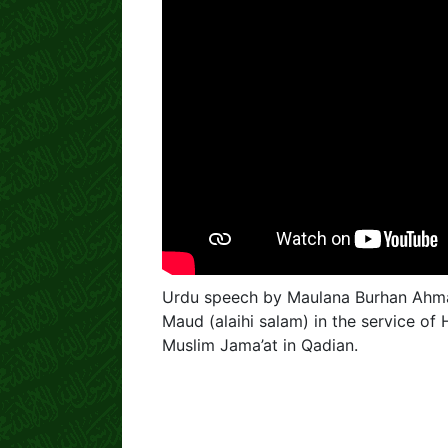
Urdu speech by Maulana Burhan Ahmad
Maud (alaihi salam) in the service o
Muslim Jama’at in Qadian.