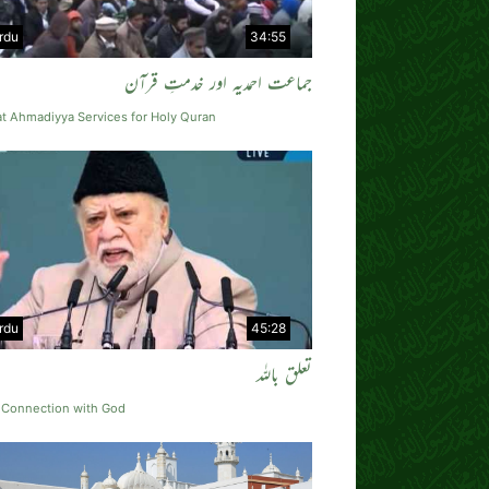
rdu
34:55
جماعت احمدیہ اور خدمتِ قرآن
t Ahmadiyya Services for Holy Quran
rdu
45:28
تعلق باللہ
g Connection with God