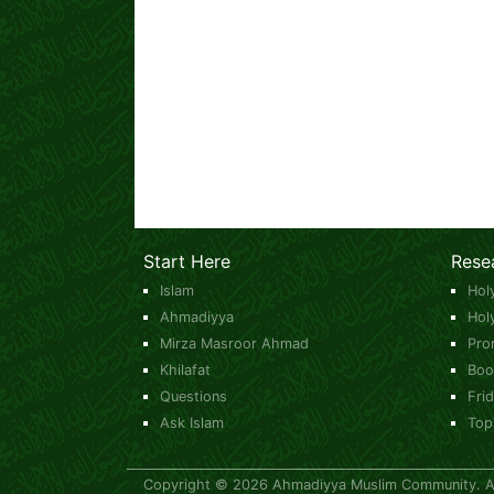
Start Here
Rese
Islam
Hol
Ahmadiyya
Hol
Mirza Masroor Ahmad
Pro
Khilafat
Boo
Questions
Fri
Ask Islam
Top
Copyright © 2026 Ahmadiyya Muslim Community. All