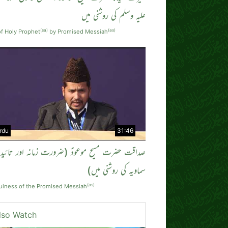
علیہ وسلم کی روشنی میں
(sa)
(as)
f Holy Prophet
by Promised Messiah
rdu
31:46
صداقت حضرت مسیح موعودؑ (ضرورت زمانہ اور تائی
سماویہ کی روشنی میں)
(as)
fulness of the Promised Messiah
lso Watch