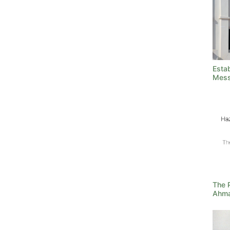
Estab
Mess
The 
Ahma