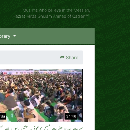
Muslims who believe in the Messiah,
(as)
Hazrat Mirza Ghulam Ahmad of Qadian
brary
Share
rdu
34:46
سیرت سیدنا حضرت مسیح موعودؑ ۔ عشق رسول اللہ صلی