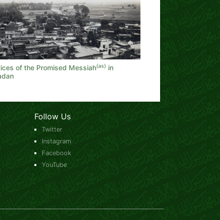
(as)
tices of the Promised Messiah
in
adan
Follow Us
Twitter
Instagram
Facebook
YouTube