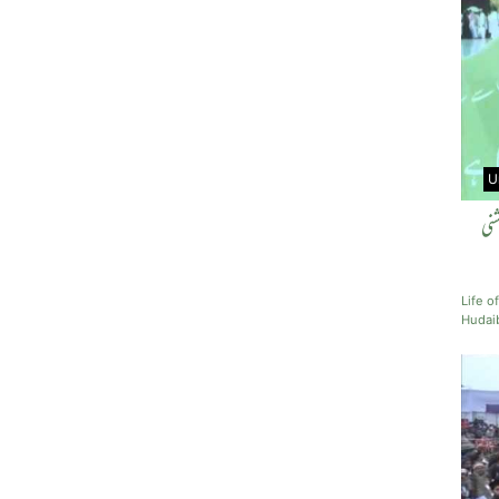
U
نی
Life 
Hudai