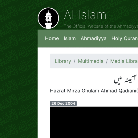
Al Islam
The Official Website of the Ahmadiy
Home
Islam
Ahmadiyya
Holy Quran
Library
Multimedia
Media Libra
ئینہ میں
Hazrat Mirza Ghulam Ahmad Qadiani(a
26 Dec 2004