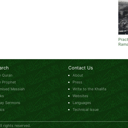
Prac
Ram
arch
Contact Us
y Quran
About
y Prophet
Press
mised Messiah
Write to the Khalifa
ks
Websites
day Sermons
Languages
ics
Technical Issue
 rights reserved.