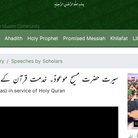
بِسۡمِ اللّٰہِ الرَّحۡمٰنِ الرَّحِیۡمِِ
ya Muslim Community
Ahadith
Holy Prophet
Promised Messiah
Khilafat
Li
ry
Speeches by Scholars
سیرت حضرت مسیح موعودؑ۔ خدمت قرآن کے آ
s) in service of Holy Quran
U
 اللہ