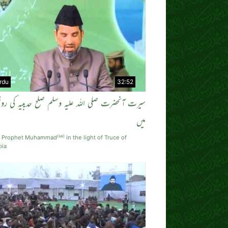
rdu
32:52
سیرت آنحضرت صلی اللہ علیہ وسلم صلح حدیبیہ کی روش
میں
(sa)
of Prophet Muhammad
in the light of Truce of
bia