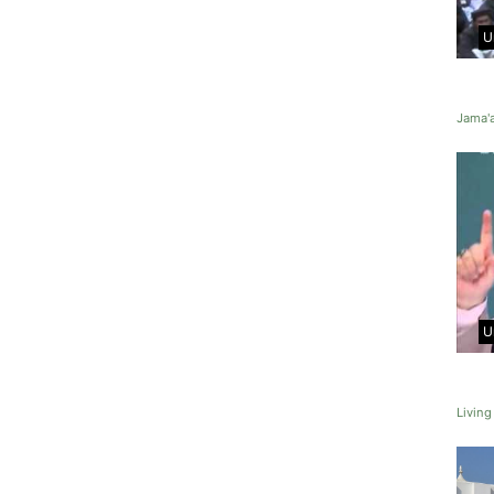
U
Jama'a
U
Livin