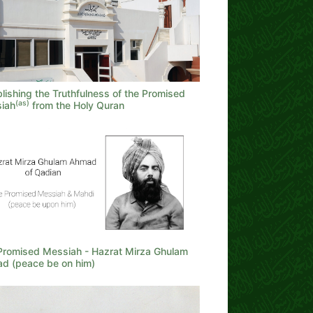
lishing the Truthfulness of the Promised
(as)
iah
from the Holy Quran
Promised Messiah - Hazrat Mirza Ghulam
d (peace be on him)