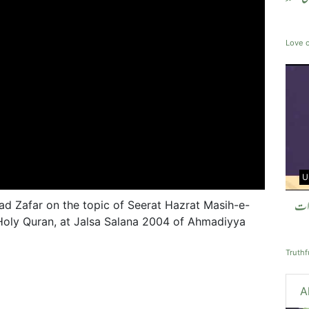
Love o
U
دات
 Zafar on the topic of Seerat Hazrat Masih-e-
f Holy Quran, at Jalsa Salana 2004 of Ahmadiyya
Truth
A