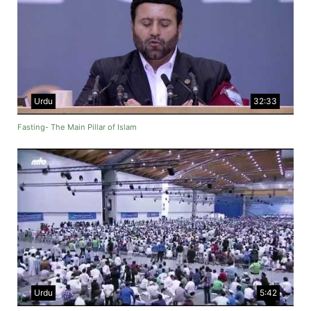
Urdu
32:33
Fasting- The Main Pillar of Islam
Urdu
5:42