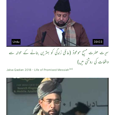
Urdu
39:03
سیرت حضرت مسیح موعودؑ (عائلی زندگی کو بہترین بنانے کے حوالہ سے
واقعات کی روشنی میں)
(as)
Jalsa Qadian 2018 - Life of Promised Messiah