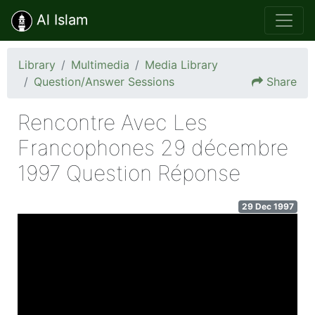
Al Islam
Library
Multimedia
Media Library
Question/Answer Sessions
Share
Rencontre Avec Les
Francophones 29 décembre
1997 Question Réponse
29 Dec 1997