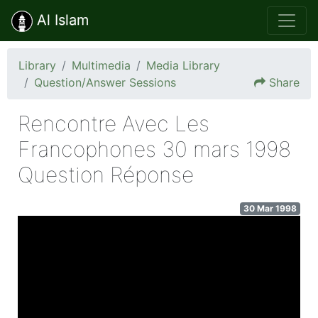
Al Islam
Library
Multimedia
Media Library
Question/Answer Sessions
Share
Rencontre Avec Les
Francophones 30 mars 1998
Question Réponse
30 Mar 1998