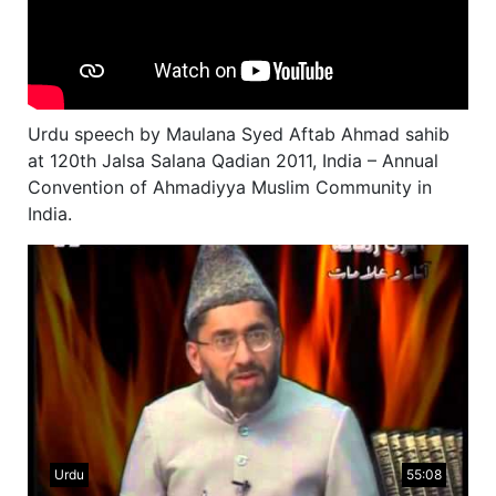
Urdu speech by Maulana Syed Aftab Ahmad sahib
at 120th Jalsa Salana Qadian 2011, India – Annual
Convention of Ahmadiyya Muslim Community in
India.
Urdu
55:08