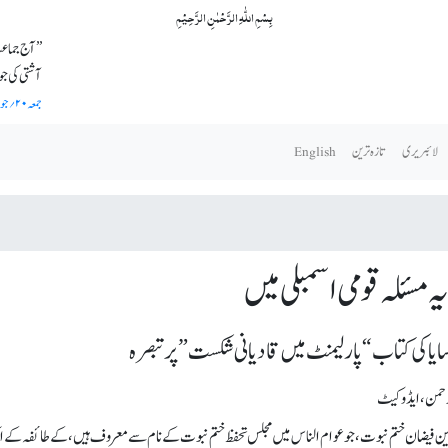
بِسۡمِ اللّٰہِ الرَّحۡمٰنِ الرَّحِیۡمِ
’’آج جماع
آشتی کی ج
جمعہ ۲۰؍جون ۲۰۰۳ء
لائبریری
تازہ ترین
English
ہ مسئلہ قومی اسمبلی میں
سایا کی کتاب “پارلیمنٹ میں قادیانی شکست” پر تبصرہ
رحمن، ایڈوکیٹ