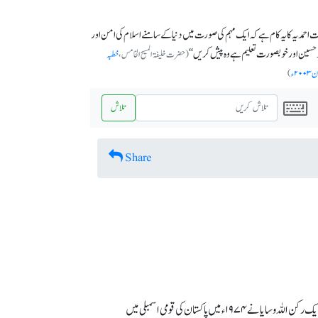
ت احمدیہ کا یہ کام ہے کہ ایک مہم کی صورت میں دنیا کے سامنے اسلام کی امن اور
و حسین اور خوبصورت تعلیم ہے وہ پیش کریں‘‘
(حضرت خلیفۃ المسیح الخامس،
خطبہ
)
تلاش
Share
منکرین فیضان ختم نبوت ،جو عوام الناس میں مجلس تحفظ ختم نبوت کے نام سے معروف ہیں، کے طائفہ کے ایک رکن اللہ وسایا نے ۱۹۷۴ء میں پاکستان کی قومی اسمبلی میں