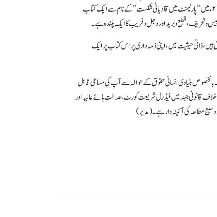
احمدیہ مسئلہ کے تعلق میں پہلے ۱۹۹۴ء میں ’’قومی اسمبلی میں قادیانی مقدمہ ۔ ۱۳روزہ کا رروائی ‘‘ اور پھر ۲۰۰۰ء میں ’’پارلیمنٹ میں قادیانی شکست‘‘ کے نام سے ایک کتاب
س و تحریف ،قطع وبرید اور دجل و فریب کا ایک پلندہ ہے۔
ی ہیں،ذاتی حیثیت میں، اپنی ذمہ داری پر اس کتاب پر ایک
 بالخصوص بنیادی انسانی حقوق کے حوالہ سے آپ کی مساعی قابل
 متعدد بین الاقوامی تنظیموں اور اداروں کے ساتھ مل کرکام کرچکے ہیں۔ آرڈیننس (xx) کے خلاف قانونی جہد میں فیڈرل شریعت کورٹ ، عدالت ہائے عالیہ او ر
سیع مطالعہ کی آئینہ دار ہے۔ (مدیر)