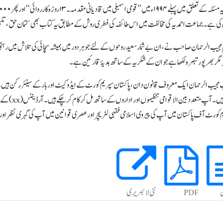
کی ہے ۔ جماعت احمدیہ کی مخالفت میں اس طائفہ کی فطری روش کے مطابق یہ کتاب بھی کتمان حق ،تلبی
مجیب الرحمان صاحب نے، ان بے شمار سعید روحوں کے لئے جو ہر دور میں ہمیشہ سچائی کی تلاش میں رہت
مگربھرپور تبصرہ لکھا ہے جو ان کے شکریہ کے ساتھ ہدیۂ قارئین ہے۔
مجیب الرحمان ایک معروف قانون دان ، پاکستان سپریم کورٹ کے ایڈوکیٹ او ربار کے سینئر رکن ہیں۔
ذکر ہیں۔ آپ
 کورٹ آف پاکستان میں آپ کی پیروی اسلامی فقہی لٹریچر اور عصری قوانین میں آپ کی گہری نظر اور و
ن
PDF
نئی لائبریری