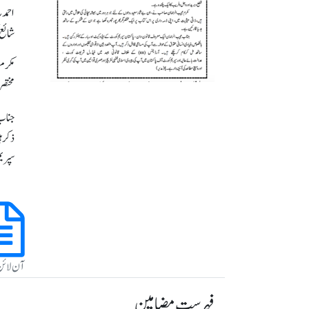
شائع 
مکرم 
مختصر
جناب 
سپریم
آن لائ
فہرست مضامین