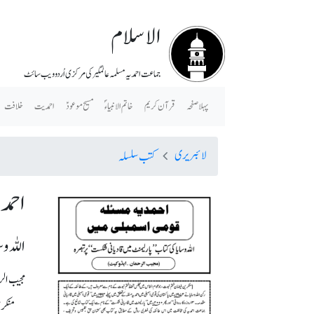
الاسلام
جماعت احمدیہ مسلمہ عالمگیر کی مرکزی اُردو ویب سائٹ
پہلا صفحہ
قرآن کریم
خاتم الانبیاء ؐ
مسیح موعودؑ
احمدیت
خلافت
لائبریری
کتب سلسلہ
احمدی
اللہ و
مجیب ال