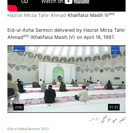
(rh)
Hazrat Mirza Tahir Ahmad
Khalifatul Masih IV
Eid-ul-Azha Sermon delivered by Hazrat Mirza Tahir
(rh)
Ahmad
(Khalifatul Masih IV) on April 18, 1997.
Urdu
51:32
خطبہ عید الاضحیٰ ۲۰۲۱ء
Eid-ul-Adha Sermon 2021