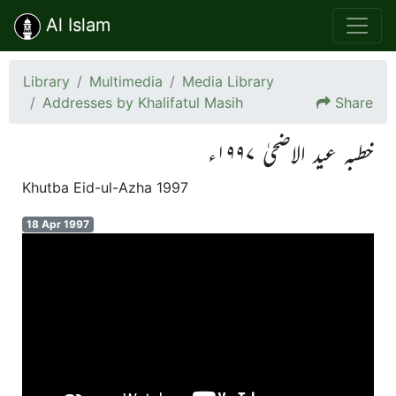
Al Islam
Library
Multimedia
Media Library
Addresses by Khalifatul Masih
Share
خطبہ عید الاضحیٰ ۱۹۹۷ء
Khutba Eid-ul-Azha 1997
18 Apr 1997