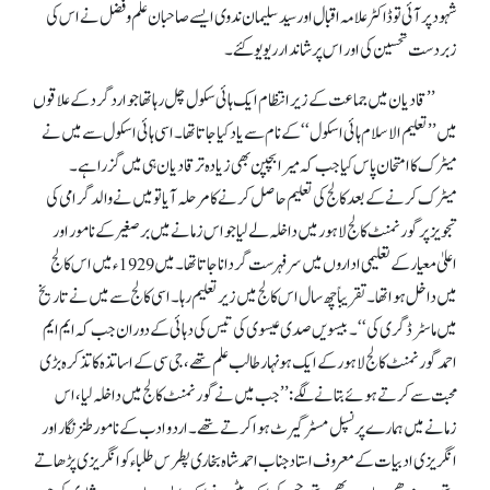
شہود پر آئی تو ڈاکٹر علامہ اقبال اور سید سلیمان ندوی ایسے صاحبان علم وفضل نے اس کی
زبردست تحسین کی اور اس پر شاندار ریویو کئے۔
’’قادیان میں جماعت کے زیر انتظام ایک ہائی سکول چل رہا تھا جو اردگرد کے علاقوں
میں ’’تعلیم الاسلام ہائی اسکول‘‘ کے نام سے یاد کیا جاتا تھا۔ اسی ہائی اسکول سے میں نے
میٹرک کا امتحان پاس کیا جب کہ میرا بچپن بھی زیادہ تر قادیان ہی میں گزرا ہے۔
میٹرک کرنے کے بعد کالج کی تعلیم حاصل کرنے کا مرحلہ آیا تو میں نے والد گرامی کی
تجویز پر گورنمنٹ کالج لاہور میں داخلہ لے لیا جو اس زمانے میں برصغیر کے نامور اور
اعلیٰ معیار کے تعلیمی اداروں میں سرفہرست گردانا جاتا تھا۔ میں 1929ء میں اس کالج
میں داخل ہوا تھا۔ تقریباً چھ سال اس کالج میں زیر تعلیم رہا۔ اسی کالج سے میں نے تاریخ
میں ماسٹر ڈگری کی‘‘۔ بیسویں صدی عیسوی کی تیس کی دہائی کے دوران جب کہ ایم ایم
احمد گورنمنٹ کالج لاہور کے ایک ہونہار طالب علم تھے، جی سی کے اساتذہ کا تذکرہ بڑی
محبت سے کرتے ہوئے بتانے لگے: ’’جب میں نے گورنمنٹ کالج میں داخلہ لیا، اس
زمانے میں ہمارے پرنسپل مسٹرگیرٹ ہوا کرتے تھے۔ ارد و ادب کے نامور طنزنگار او ر
انگریزی ادبیات کے معروف استاد جناب احمدشاہ بخاری پطرس طلباء کو انگریزی پڑھاتے