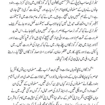
سیکرٹری صاحب (یوپی کے اختر حسین) کا فون آیا کہ گوڑ گاؤں میں بڑی گڑبڑ ہے۔ ہندو
جاٹوں نے وہاں کے مسلمانوں کا جینا حرام کر دیا ہے اور قتل وغارت گری بڑھتی جا رہی
ہے، اس لئے ہم تمہیں وہاں بھیج رہے ہیں۔ میں نے کہا کہ عام حالات میں تو سیٹلمنٹ
آفیسر کو اس وقت تک تبدیل نہیں کیا جاتا جب تک سیٹلمنٹ مکمل نہ ہوجائے مگر چیف
سیکرٹری نے کہا کہ گورنر صاحب کا اصرار ہے کہ تمہیں وہاں بھیجا جائے۔ اس شدید
ضرورت کے تحت ہم لاہور سے ہوائی جہاز بھی بھیجنے کو تیا رہیں تا کہ تم پاکپتن سے لاہو ر
آؤ اور جہاز میں بیٹھ کر گوڑ گاؤں چلے جاؤ۔ میں نے کہا کہ جہاز کی ضرورت نہیں۔ میں
پاکپتن سے لاہور پہنچا۔ کار میں مختصر سامان رکھا اور براستہ حصار گوڑ گاؤں پہنچ گیا۔ راستے
میں میں دہلی میں اپنی بیوی کو چھوڑ گیا تھا۔
’’گوڑ گاؤں پہنچا تو وہاں حالات واقعی بہت خراب تھے۔ مسلمان دیہاتوں کا تقریباً
محاصرہ کیا جا چکا تھا۔ وہاں کے ہندوجاٹوں (جو دراصل میؤ ذات کے ضدی اور خوں آشام
ہندو تھے) نے مسلمانوں کی زندگیاں اجیرن کر دی تھیں۔ مسلمانوں کے قتل کی ان
گنت وارداتیں ہو چکی تھیں۔ لاء اینڈ آرڈر کی صورتحال دگرگوں ہوگئی تھی۔ میں نے
وہاں پہنچتے ہی انگریز ڈپٹی کمشنر کے ساتھ ایڈیشنل ڈپٹی کمشنر کی حیثیت میں کام کرنا شروع