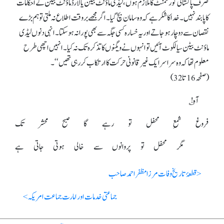
صرف پاکستانی گورنمنٹ کا ملازم ہوں، لیڈی ماؤنٹ بیٹن یا لارڈ ماؤنٹ بیٹن کے احکامات
کا پابندنہیں۔ خدا کا شکر ہے کہ وہ سامان بچ گیا۔ اگر مجھے بروقت اطلاع نہ ملتی تو ہم بڑے
نقصان سے دو چار ہو جاتے اور یہ خسارہ کسی جگہ سے بھی پورا نہ ہو سکتا۔ انہی دنوں لیڈی
ماؤنٹ بیٹن سیالکوٹ آئیں تو انہوں نے ویگنوں کا تذکرہ تک نہ کیا۔ انہیں اچھی طرح
معلوم تھا کہ وہ سراسر ایک غیر قانونی حرکت کا ارتکاب کر رہی تھیں‘‘۔
(صفحہ16تا32)
آہ! ؎
فروغ شمعِ محفل تو رہے گا صبح محشر تک
مگر محفل تو پروانوں سے خالی ہوتی جاتی ہے
< قطعۂ تاریخ وفات مرزا مظفر احمد صاحب
جماعتی خدمات اور امارت جماعت امریکہ >