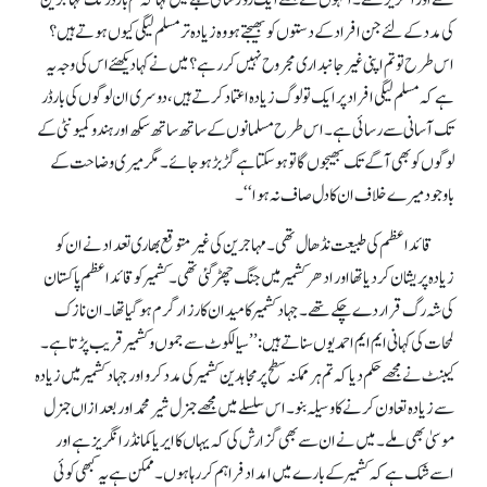
تھے اور انگریز تھے۔ انہوں نے مجھے ایک روزشاکی لہجے میں کہا کہ تم بارڈر تک مہاجرین
کی مدد کے لئے جن افراد کے دستوں کو بھیجتے ہو وہ زیادہ تر مسلم لیگی کیوں ہوتے ہیں؟
اس طرح تو تم اپنی غیر جانبداری مجروح نہیں کر رہے؟ میں نے کہا دیکھئے اس کی وجہ یہ
ہے کہ مسلم لیگی افراد پر ایک تو لوگ زیادہ اعتماد کرتے ہیں، دوسری ان لوگوں کی بارڈر
تک آسانی سے رسائی ہے۔ ا س طرح مسلمانوں کے ساتھ ساتھ سکھ اور ہندو کمیونٹی کے
لوگوں کو بھی آگے تک بھیجوں گا تو ہو سکتا ہے گڑ بڑ ہو جائے۔ مگر میری وضاحت کے
باوجود میرے خلاف ان کا دل صاف نہ ہوا‘‘۔
قائد اعظم کی طبیعت نڈھال تھی۔ مہاجرین کی غیر متوقع بھاری تعدادنے ان کو
زیادہ پریشان کر دیا تھا اور ادھر کشمیر میں جنگ چھڑ گئی تھی۔ کشمیر کو قائد اعظم پاکستان
کی شہ رگ قرار دے چکے تھے۔ جہاد کشمیر کا میدان کارزار گرم ہو گیا تھا۔ ان نازک
لمحات کی کہانی ایم ایم احمد یوں سناتے ہیں: ’’سیالکوٹ سے جموں وکشمیر قریب پڑتا ہے۔
کیبنٹ نے مجھے حکم دیا کہ تم ہر ممکنہ سطح پر مجاہدین کشمیر کی مدد کرو اور جہاد کشمیر میں زیادہ
سے زیادہ تعاون کرنے کا وسیلہ بنو۔ اس سلسلے میں مجھے جنرل شیر محمد اور بعد ازاں جنرل
موسیٰ بھی ملے۔ میں نے ان سے بھی گزارش کی کہ یہاں کا ایریا کمانڈر انگریز ہے اور
اسے شک ہے کہ کشمیر کے بارے میں امداد فراہم کر رہا ہوں۔ ممکن ہے یہ کبھی کوئی