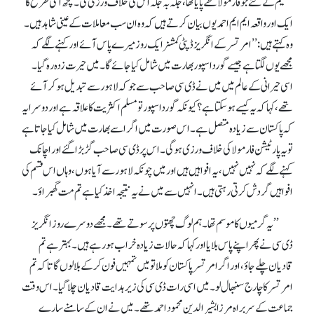
تقسیم کے لئے جو فارمولا طے پایا تھا، جگہ بہ جگہ اس کی خلاف ورزی کی۔ کچھ اسی طرح کا
ایک اور واقعہ ایم ایم احمد یوں بیان کرتے ہیں کہ وہ ان سب معاملات کے عینی شاہد ہیں۔
وہ کہتے ہیں: ’’امرتسر کے انگریز ڈپٹی کمشنر ایک روز میرے پاس آئے اور کہنے لگے کہ
مجھے یوں لگتا ہے جیسے گورداسپور بھارت میں شامل کیا جائے گا۔ میں حیرت زدہ رہ گیا۔
اسی حیرانی کے عالم میں میں نے ڈی سی صاحب سے جو کہ لاہور سے تبدیل ہو کر آئے
تھے، کہا کہ یہ کیسے ہو سکتا ہے؟ کیونکہ گورداسپور تو مسلم اکثریت کا علاقہ ہے اور دوسرا یہ
کہ پاکستان سے زیادہ متصل ہے۔ اس صورت میں اگر اسے بھارت میں شامل کیا جاتا ہے
تو یہ پارٹیشن فارمولا کی خلاف ورزی ہو گی۔ اس پر ڈی سی صاحب گڑ بڑا گئے اور اچانک
کہنے لگے کہ نہیں نہیں، یہ افواہیں ہیں اور میں چونکہ لاہور سے آیا ہوں، وہاں اس قسم کی
افواہیں گردش کرتی رہتی ہیں۔ انہیں سے میں نے یہ نتیجہ اخذ کیا ہے تم مت گھبراؤ۔
’’یہ گرمیوں کا موسم تھا۔ ہم لوگ چھتوں پر سوتے تھے۔ مجھے دوسرے روز انگریز
ڈی سی نے پھر اپنے پاس بلایا اور کہا کہ حالات زیادہ خراب ہو رہے ہیں۔ بہتر ہے تم
قادیان چلے جاؤ، اور اگر امرتسر پاکستان کوملا تو میں تمہیں فون کر کے بلالوں گا تا کہ تم
امرتسر کاچارج سنبھال لو۔ میں اسی رات ڈی سی کی زیر ہدایت قادیان چلا گیا۔ اس وقت
جماعت کے سربراہ مرزا بشیر الدین محمود احمد تھے۔ میں نے ان کے سامنے سارے