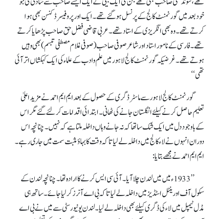
تھے، سوندھی صاحب بھی تھے جن کی ایک بیٹی نے ایک ایسے صاحب سے شادی کی جو
خود بعد میں گورنمنٹ کالج کے پرنسل ہو گئے تھے۔ ایک اور پروفیسر ڈکنسن بھی ہوا
کرتے تھے۔ وہ بھی انگریزی کے استاد تھے۔ عربی قاضی فضل حق صاحب پڑھایا کرتے
تھے۔ فارسی کے نامور استاد اور شاعر صوفی صاحب(صوفی غلام مصطفی تبسم) بھی وہیں
ہوتے تھے۔ غرضیکہ گورنمنٹ کالج لاہور میں علم وادب کے علماء کی ایک کہکشاں اتر آئی
تھی‘‘
گورنمنٹ کالج لاہور سے ماسٹر ڈگری کے حصول کے بعد ایم ایم احمدنے مزید اعلیٰ
تعلیم حاصل کرنے کیلئے انگلستان جانے کی ٹھانی۔ ابتدائی اقدامات کر لئے گئے مگر اس
کے باوجود دل میں ایک شک سا تھا کہ نہ جانے وہاں داخلہ ملتا ہے کہ نہیں۔ چنانچہ اس
دوران انہوں نے لاء کالج میں داخلہ لے لیا تا کہ وقت کا بہاؤ مثبت سمت میں جاری رہے۔
ا یم ایم احمدنے مجھے بتایا:
’’1933ء میں میں لندن چلا آیا۔ آئی سی ایس کرنے کا ارادہ تھا۔ چنانچہ لندن کے
سکول آف اور ینٹل اسٹڈیز میں داخلہ لے لیا تا کہ بی اے آنرز کر لیا جائے۔ ساتھ ہی
مڈل ٹیمپل میں لاء کی ڈگری کیلئے بھی داخلہ لے لیا۔ لندن یونیورسٹی سے میں نے بی اے