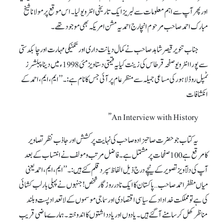
اور پھر آپ سے اہم معلومات سے لبریز ایک تاریخی انٹرویو لیا۔ اس موقع پر مولانا شیخ
مبارک احمد صاحب مرحوم انچارج احمدیہ مشن امریکہ بھی موجود تھے۔
جناب تنویر قیصر شاہد صاحب نے کمال دیانت داری اور تکنیکی مہارت اور چابکدستی
سے پورا انٹرویو صفحہ قرطاس کی زینت کیا یہ قیمتی دستاویز مئی 1998ء میں دینا پبلشرز
ٹمپل روڈ لاہور کی مساعی جمیلہ سے منظر عام پرآئی جس کا نام ہے:۔ ’’ایم، ایم، احمد کے
انکشافات
An Interview with History”
یہ کتاب جو حضرت صاحبزادہ صاحب کی نہایت پرکشش اور جاذب نظر تصاویر
کامرقع ہے 100صفحات پر مشتمل ہے۔ فاضل مرتب ومولف نے انتساب کے بعد
آپ کی دلآویز تصویر کے نیچے درج ذیل الفاظ سپرد قلم کئے ہیں:۔ ’’ایم، ایم، احمد یعنی
میاں مظفر احمد صاحب… پاکستان کا ایک نادر روزگار شخص! جنہوں نے پہلی بار لب کشائی
کی ہے تو مملکت خداداد کے سیاسی اقتصادی اور سماجی موسموں کے لاتعداد پست وبلند
مناظر کھل کر سامنے آ گئے ہیں۔ یادوں اور یادداشتوں کا اندوختہ۔ ہمارے ماضی قریب