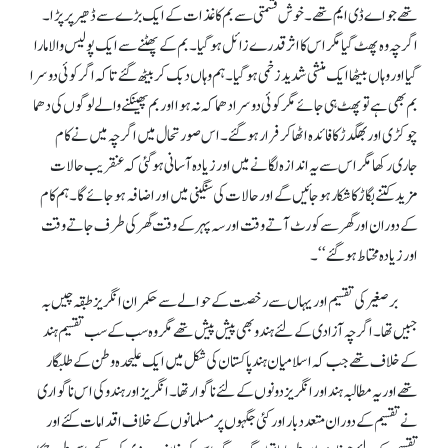
تھے جو اے ڈی ایم تھے۔ خوش قسمتی سے بم کاغذات کے ایک بڑے سے ڈھیر پر پڑا۔
اگرچہ وہ پھٹ گیا مگر اس کا اثر قدرے زائل ہو گیا۔ بم کے پھٹنے سے ایک پولیس والا مارا
گیا اور وہاں بیٹھا ایک منشی شدید زخمی ہو گیا۔ ہم وہاں دبک کر بیٹھ گئے تا کہ اگر کوئی دوسرا
بم بھی ہے تو پھٹ ہی جائے مگر کوئی دوسرا دھماکہ نہ ہو ااور بم پھینکنے والے لوگوں کی دھما
چوکڑی اور بھگدڑ کا فائدہ اٹھا کرفرار ہو گئے۔ ا س صورتحال میں اگرچہ میں نے کام
جاری رکھا مگر اس سے یہ اندازہ لگانے میں اور زیادہ آسانی ہو گئی کہ عنقریب حالات
مزید کتنے بگاڑ کا شکار ہو جائیں گے اور حالات کی سنگینی میں اور اضافہ ہو جائے گا۔ ہم کام
کے دوران اور گھر سے کورٹ آتے وقت اور سہ پہر کے وقت گھر کی طرف جاتے وقت
اور زیادہ محتاط ہو گئے‘‘۔
برصغیر کی تقسیم اور یہاں سے رخصت کے حوالے سے حکمران انگریز طبقہ چیں بہ
جبیں تھا۔ ا گرچہ آزادی کے لئے ہندو بھی پیش پیش تھے مگر وہ سب کے سب تقسیم ہند
کے خلاف تھے جب کہ اسلامیان ہند پاکستان کی شکل میں ایک علیحدہ وطن کے طلبگار
تھے اور یہ مطالبہ ہند اور انگریزدونوں کے لئے ناگوار تھا۔ انگریز اور ہندو کی اس ناگواری
نے تقسیم کے دوران متعدد بار اور کئی جگہوں پرمسلمانوں کے خلاف اقدامات کئے اور