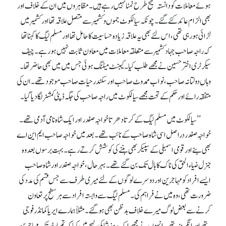
ہوئے معاملات کودانستہ صحیح طرح نمٹا نہیں رہے ہیں۔ مظاہروں میں ان کے خلاف اور
بھی الزام عائد کئے گئے۔ چونکہ سیالکوٹ جموں وکشمیر سے متصل علاقہ تھا اور کشمیر میں
لڑائی ہو رہی تھی، اس لئے بھی یہ علاقہ زیادہ حساسیت کا حامل تھا اور مسلم لیگ کا کہنا تھا
کہ راجہ صاحب جہاد کشمیر سے متعلقہ معاملات میں معاون ثابت نہیں ہو رہے۔ چیف
سیکرٹری اختر حسین نے مجھے طلب کیا۔ کیبنٹ میٹنگ ہوئی جس میں میں بھی حاضر تھا۔
وہاں دولتانہ صاحب، نواب ممدوٹ صاحب اور سکندر حیات صاحب موجو د تھے۔ ان کی
متفقہ رائے اور حکم کے تحت مجھے سیالکوٹ میں راجہ صاحب کی جگہ ڈپٹی کمشنر لگادیا گیا۔
’’سیالکوٹ میں مسلم لیگ کے کرتا دھرتا خواجہ صفدر اور ایک شاہ نامی آدمی تھے۔
خواجہ صفدر دراصل اسی شاہ صاحب کے نائب تھے۔ بعد میں خواجہ صاحب ایم این اے
بھی بنے اور قومی اسمبلی کے سپیکر بھی بننے کی کوشش کرتے رہے۔ بہت برسوں بعد وہ
جنرل ضیاء الحق کی ناک کا بال تک بن گئے تھے۔ بہرحال، خواجہ صفدر اور شاہ صاحب
ایسے افراد کو مہاجرین اور دوسرے لوگو ں کے لئے میری طرف سے جس قسم کی مدد کی
ضرورت تھی، وہ میں نے فراہم کی۔ مسلم لیگ سے وابستہ افراد سے ہر سطح پر تعاون
کرنے سے بعض لوگ میرے خلاف بدظن بھی ہو گئے۔ مثلاً ہمارے ایریا کمانڈر فوجی