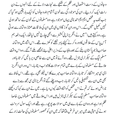
و جاٹوں کے دست استحصال اور ظلم کے شکنجے سے نجات دلانے کے لئے انہوں نے دن
رات ایک کر دئیے۔ ان کی موجودگی سے خون آشام ہندو جاٹوں کوایک بار یقین ہو گیا کہ
جب تک یہ شخص ایم ایم احمدنامی یہاں موجود ہے، وہ مسلمانوں کے خون کے ساتھ ہولی
نہیں کھیل سکیں گے۔ اس دوران گوڑ گاؤں ہی میں ان کی ملاقات ممتاز دولتانہ سے ہوتی
ہے۔ وہ کہتے ہیں: ’’میں نے انگریز ڈپٹی کمشنر سے ابھی چارج نہیں لیاتھا۔ ایک دفعہ ہم
آس پاس کے علاقوں کا دورہ کرنے کیلئے باہر نکلنے کو کھڑے تھے۔ ا س اثناء میں دولتانہ
صاحب(جو پاکستان بننے کے بعد پنجاب کے وزیر اعلیٰ بنے) مجھے ملنے آ گئے۔ وہ اس وقت
مسلم لیگ کے سیکرٹری جنرل تھے۔ وہ آئے تو میں ان سے خاصی دیر باتیں کرتا رہا اور
علاقے کے مسلمانوں کے بارے میں تمام سوالات کا جواب دیتا رہا۔ اس دوران انگریز
ڈی سی میرا انتظار کرتا رہا۔ دولتانہ صاحب میرے کلاس فیلو بھی رہے تھے۔ اس لحاظ سے
بھی میں ان سے تفصیلی باتیں کرتا رہا۔ جب وہ چلے گئے تو انگریز ڈی سی مجھ سے بڑے
ناراض ہوئے کہ تم نے اس شخص کو اتنا وقت کیوں دیا ہے۔ میں نے ان سے کہا کہ دیکھئے
دولتانہ صاحب مسلم لیگ کے سیکرٹری جنرل ہیں اور اس علاقے میں مسلمانوں پر خاصا
ظلم ہوا ہے اور وہ ان کے بارے ہی میں سوالات پوچھ رہے تھے اور ایک سول سرونٹ
ہونے کی حیثیت میں میرا یہ فرض بنتا تھا کہ میں ان کو محصور مسلمانوں کی حالت زار کے