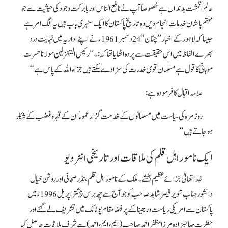
عالم انگشت بدنداں ہے خصوصاً آپ نے نافع الناس او ربابرکت وجود کی حیثیت سے جو
مہتم بالشان خدمات انجام دیں وہ تاریخ پاکستان کاایک سنہری باب ہیں یہ الگ امر ہے
جیساکہ لاہور کے اخبار ’’چٹان‘‘ 24 دسمبر 1961ء نے اپنے اداریہ میں نہایت درد
بھرے الفاظ میں اس حقیقت سے پردہ اٹھایا تھا کہ:۔ ’’رئیس المتغزلین مولانا حسرت
موہانی کا قول ہے مسلمان قومی خدمات کی سزا دے سکتے ہیں جزاء اللہ کے پاس ہے‘‘
علامہ اقبال کا فرمودہ ہے:
روزمرہ کی سیاست میں مسلمانوں کے خدمت گزار عموماً ان کے قہر وغضب کے شکار
ہو جاتے ہیں‘‘
ایک نامور اہل قلم کی ملاقات اور تاریخی انٹرویو
خداتعالیٰ جزائے عظیم بخشے۔ ملک کے نامور اہل قلم، نڈر صحافی اور روشن خیال
دانشور جناب تنویر قیصر شاہد صاحب کو جو آج سے چھ برس پیشتر اپریل 1996ء میں
پاکستان سے امریکی ریاست ورجینا کے پر فضا مقام پوٹامک میں تشریف لے گئے اور
حضرت صاحبزادہ مرزا مظفر احمد صاحب (ایم، ایم، احمد) سے شرف ملاقات حاصل کیا