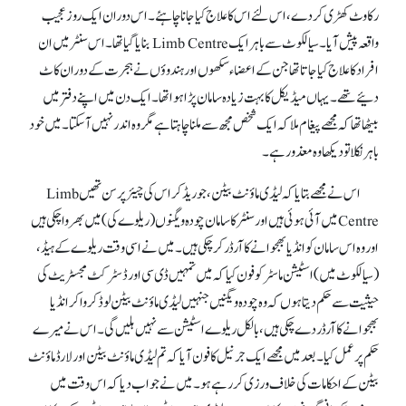
رکاوٹ کھڑی کر دے، اس لئے اس کا علاج کیا جانا چاہئے۔ اس دوران ایک روز عجیب
واقعہ پیش آیا۔ سیالکوٹ سے باہر ایک Limb Centre بنایا گیا تھا۔ اس سنٹر میں ان
افراد کاعلاج کیا جاتا تھا جن کے اعضاء سکھوں اور ہندوؤں نے ہجرت کے دوران کاٹ
دئیے تھے۔ یہاں میڈیکل کا بہت زیادہ سامان پڑا ہوا تھا۔ ایک دن میں اپنے دفتر میں
بیٹھا تھا کہ مجھے پیغام ملا کہ ایک شخص مجھ سے ملنا چاہتا ہے مگر وہ اندر نہیں آ سکتا۔ میں خود
باہر نکلا تو دیکھا وہ معذور ہے۔
اس نے مجھے بتایا کہ لیڈی ماؤنٹ بیٹن، جو ریڈکراس کی چیئر پرسن تھیں Limb
Centreمیں آئی ہوئی ہیں اور سنٹر کا سامان چودہ ویگنوں (ریلوے کی) میں بھر واچکی ہیں
اور وہ اس سامان کو انڈیا بھجوانے کا آرڈر کر چکی ہیں۔ میں نے اسی وقت ریلوے کے ہیڈ،
(سیالکوٹ میں ) اسٹیشن ماسٹر کو فون کیا کہ میں تمہیں ڈی سی اور ڈسٹرکٹ مجسٹریٹ کی
حیثیت سے حکم دیتا ہوں کہ وہ چودہ ویگنیں جنہیں لیڈی ماؤنٹ بیٹن لوڈ کروا کر انڈیا
بھجوانے کا آرڈر دے چکی ہیں، بالکل ریلوے اسٹیشن سے نہیں ہلیں گی۔ اس نے میرے
حکم پر عمل کیا۔ بعد میں مجھے ایک جرنیل کا فون آیا کہ تم لیڈی ماؤنٹ بیٹن اور لارڈ ماؤنٹ
بیٹن کے احکامات کی خلاف ورزی کر رہے ہو۔ میں نے جواب دیا کہ اس وقت میں