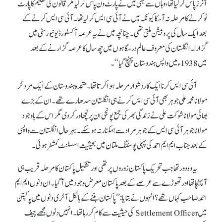
آنرز پاس کرلیا تھا، وہاں سے بھی میں نے پارٹ ون پاس کرلیا مگر قانون کی تعلیم کا پارٹ
ٹو کرنے کا مرحلہ نہ آ سکا کیونکہ میں نے آئی سی ایس کر لیا تھا۔ آئی سی ایس کرنے کے
بعد ایک سال کی پروبیشن ملتی تھی۔ چنانچہ میں نے یہ عرصہ آکسفورڈ یونیورسٹی میں
گزارا۔ انگلستان کی معروف عالم درسگاہوں میں چھ سال کا عرصہ گزارنے کے بعد
میں 1938ء میں واپس ہندوستان پہنچ گیا‘‘۔
آئی سی ایس کرنا ایک کاردشوار مرحلہ ہوا کرتا تھا۔ متحدہ ہندوستان کے ایک مرد حُر
مولانا محمد علی جوہر بھی آئی سی ایس کرنے ہی انگلستان سدھارے تھے۔ ان کے بڑے
بھائی مولانا شوکت علی نے زندگی بھر کی جمع پونجی ان پرنچھاور کر دی مگر اس کے باوجود
مولانا جو ہر آئی سی ایس کے جوہر مراد سے ہمکنار نہ ہو سکے۔ بہرحال انگلستان سے واپسی
کے بعد جناب ایم ایم احمد کی پہلی پوسٹنگ ملتان میں بحیثیت اسسٹنٹ کمشنر ہوئی۔
یہ وہ دور تھا جب تحریک پاکستان زوروں پر تھی اور تشکیل پاکستان کا مرحلہ قریب ہی
آ پہنچا تھا اور تھوڑے سے عرصے کے بعد پاکستان معرض وجود میں آ گیا۔ ان دنوں ایم ایم
احمد صاحب کہا ں تھے؟ انہوں نے بتایا: ’’پاکستان بننے کے بالکل آخری دنوں میں پاکپتن
میں Settlement Officer کی حیثیت سے کام کر رہا تھا۔ انہیں دنوں مجھے چیف