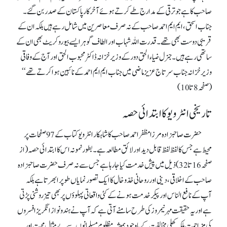
صاحب کا ہے جو ترقی کے مدارج طے کرتے ہوئے آخر کار پاکستان کے صدر بن گئے۔
جناب اسحق، ایم ایم احمد صاحب کے نہ صرف معاصرین میں شامل رہے ہیں بلکہ ان کے
قریبی دوست بھی تھے۔ قدرت اللہ شہاب اور الطاف گوہر ایسے بیوروکریٹ بھی ان کے
ساتھی رہے ہیں۔ جنرل ضیاء الحق دور کے وزیر خزانہ ڈاکٹر محبوب الحق اور آج کے وفاقی
وزیر خزانہ جناب سرتاج عزیز ماضی میں جناب ایم ایم احمد کے نائبین ہوا کرتے تھے‘‘
(صفحہ8تا10)
تاریخی انٹرویو کا ابتدائی حصہ
حضرت صاحبزادہ مرزا مظفر احمد صاحب کا شاہکار انٹرویو کتاب کے 97صفحات پر
محیط ہے جس کا لفظ لفظ قابل دید اور لائق مطالعہ ہے۔ بطور نمونہ اس کا ابتدائی حصہ (از
صفحہ16تا32) ذیل میں پیش خدمت کیا جا رہا ہے جس سے نہ صرف حضرت صاحبزادہ
صاحب کے اخلاقی، دینی اور روحانی خدّوخال کا ایک تصور نمایاں طوپر ابھرتا ہے بلکہ
آپ کے نافع الناس اور پیکر خدمت ہونے کے کئی واقعاتی پہلوؤں پر بھی تیز روشنی پڑتی
ہے اور یہ حقیقت مہرنیمروز کی طرح سامنے آتی ہے کہ آپ نے ہندو نواز انگریز افسروں
کی مزاحمت بلکہ کھلی مخالفت کے باوجود ہمیشہ مظلوم مسلمانوں سے بے مثال محبت اور