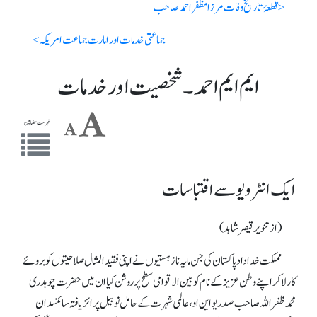
< قطعۂ تاریخ وفات مرزا مظفر احمد صاحب
جماعتی خدمات اور امارت جماعت امریکہ >
ایم ایم احمد ۔ شخصیت اور خدمات
فہرست مضامین
ایک انٹرویوسے اقتباسات
(از تنویر قیصر شاہد)
مملکت خداداد پاکستان کی جن مایہ ناز ہستیوں نے اپنی فقید المثال صلاحیتوں کو بروئے
کار لا کر اپنے وطن عزیز کے نام کو بین الاقوامی سطح پر روشن کیا ان میں حضرت چوہدری
محمد ظفر اللہ صاحب صدر یو این او، عالمی شہرت کے حامل نوبیل پرائز یافتہ سائنسدان