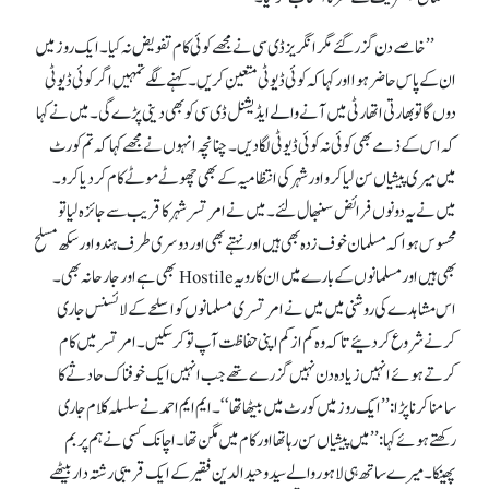
’’خاصے دن گزر گئے مگر انگریز ڈی سی نے مجھے کوئی کام تفویض نہ کیا۔ ایک روز میں
ان کے پاس حاضر ہوا اور کہا کہ کوئی ڈیوٹی متعین کریں۔ کہنے لگے تمہیں اگر کوئی ڈیوٹی
دوں گا تو بھارتی اتھارٹی میں آنے والے ایڈیشنل ڈی سی کو بھی دینی پڑے گی۔ میں نے کہا
کہ اس کے ذمے بھی کوئی نہ کوئی ڈیوٹی لگا دیں۔ چنانچہ انہوں نے مجھے کہا کہ تم کورٹ
میں میری پیشیاں سن لیا کرو اور شہر کی انتظامیہ کے بھی چھوٹے موٹے کام کر دیا کرو۔
میں نے یہ دونوں فرائض سنبھال لئے۔ میں نے امرتسر شہر کا قریب سے جائزہ لیا تو
محسوس ہوا کہ مسلمان خوف زدہ بھی ہیں اور نہتے بھی اور دوسری طرف ہندو اور سکھ مسلح
بھی ہیں اور مسلمانوں کے بارے میں ان کا رویہ Hostile بھی ہے اور جارحانہ بھی۔
اس مشاہدے کی روشنی میں میں نے امرتسری مسلمانوں کو اسلحے کے لائسنس جاری
کرنے شروع کر دئیے تا کہ وہ کم از کم اپنی حفاظت آپ تو کر سکیں۔ امرتسر میں کام
کرتے ہوئے انہیں زیادہ دن نہیں گزرے تھے جب انہیں ایک خوفناک حادثے کا
سامنا کرنا پڑا: ’’ایک روز میں کورٹ میں بیٹھا تھا‘‘۔ ایم ایم احمدنے سلسلہ کلام جاری
رکھتے ہوئے کہا: ’’میں پیشیاں سن رہا تھا اور کام میں مگن تھا۔ اچانک کسی نے ہم پر بم
پھینکا۔ میرے ساتھ ہی لاہور والے سید وحیدالدین فقیر کے ایک قریبی رشتہ دار بیٹھے