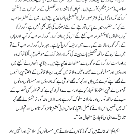
کر دیا۔ اس دوران ایک روز انبالہ سے انگریز کمشنر کا مجھے فون آیا کہ چند روز بعد گورنر
صاحب (مسٹر جنکنز) آ رہے ہیں۔ تم ان کو ناشتہ دو اور تفصیل کے ساتھ ان سے ڈسکشن
کرو کیونکہ وہ گاؤں کی ابتر صورتحال کا تفصیلی جائزہ لینا چاہتے ہیں۔ میں نے کمشنر صاحب
سے کہا کہ حضور، میرے پاس تو رہنے کے لئے ڈھنگ کی جگہ بھی نہیں ہے، گورنر کو
کہاں بٹھاؤں گا؟ کمشنر صاحب کہنے لگے اس کی پروانہ کرو۔ گورنر صاحب کو آپ اور وہاں
کے دگرگوں حالات کے بارے میں بریف کر دیا گیا ہے۔ بہرحال گورنر صاحب آئے تو
میں نے ان کے ساتھ تفصیلی بات چیت کی مگر لاء اینڈآرڈر کے موضوع پر لگتا تھا کہ وہ
براہ راست اردگرد کے لوگوں سے معلومات لینا چاہتے ہیں۔ چنانچہ انہوں نے اکیلے میں
ہندوؤں اور مسلمانوں سے علیحدہ علیحدہ ملاقاتیں کیں۔ ان ملاقاتوں کے اختتام پر انہوں
نے مجھے اپنے کمرے میں بلایا اور کہا کہ مجھے خوشی ہے کہ ہندوؤں اور مسلمانوں دونوں
قوموں نے تم پر اعتماد کا اظہار کیا ہے اور سب نے اقرار کیا ہے کہ تم بغیر کسی تعصب کے
سب کے ساتھ یکساں اور عادلانہ سلوک کر رہے ہو۔ ازاں بعد گورنر جنکنز نے مجھے کہا
کہ میں تمہیں اس علاقے کا مکمل اختیار کا حامل ڈپٹی کمشنر نامزد کرتا ہوں اور تم فلاں
تاریخ سے ڈی سی کا چارج سنبھال لینا‘‘۔
ایم ایم احمد بتاتے ہیں کہ گوڑ گاؤں کے علاقے میں مسلمانوں کی سلامتی اور انہیں ہند