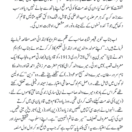
شفقت کا سلو ک کیا، ان کی خدمت کا کوئی موقع اپنے ہاتھ سے جانے نہیں دیا اور سب
سے بڑھ کر یہ کہ ہر مرحلہ پر حب الوطنی کی قابل رشک ولائق تقلید مثالیں قائم کر
دکھائیں جو آئندہ نسلوں کے لئے مینار ہ نور اور مشعل راہ ثابت ہوں گی۔
اب جناب تنویر قیصر شاہد صاحب کے قلم سے انٹرویو کا ابتدائی حصہ مطالعہ فرمائیے
فرماتے ہیں:۔ ’’اپنے مولد، والدین اور ابتدائی تعلیم کاذکر کرتے ہوئے جناب ایم ایم
احمدنے بتایا: ’’میری پیدائش 28فروری 1913ء کو قادیان (بھارتی صوبہ پنجاب کا ایک
معروف قصبہ) میں ہوئی۔ میرے والد گرامی کا نام حضرت مرزا بشیر احمد تھا اور والدہ کا
نام سرور سطان۔ میرے والد مسیح موعود (۔) کے منجھلے بیٹے تھے۔ وہ ’’دین‘‘ کے اولین
لوگوں میں شامل تھے۔ دراصل ہم لوگ معاشی اعتبار سے زمیندار فیملی سے تعلق رکھتے
تھے مگر اس کے باوجود میرے والد صاحب نے اپنی ساری زندگی جماعتی کاموں کے لئے،
(دین) کی خدمت کیلئے وقف کردی تھی۔ وہ زیادہ تر کام وہیں قادیان ہی میں کرتے
تھے۔ انہو ں نے بہت سی کتابیں لکھیں جو زیادہ تر(دین) اور (دینی) تاریخ پر مبنی تھیں۔
ان کی ایک معروف تصنیف ’’سیرت خاتم النبیین‘‘ ہے۔ اپنے اسلوب، تحقیقی معیار اور
عقیدے کے اعتبار سے یہ اتنی بلند پایہ کتاب ہے کہ جب یہ شائع ہو کر اول اول منصہ