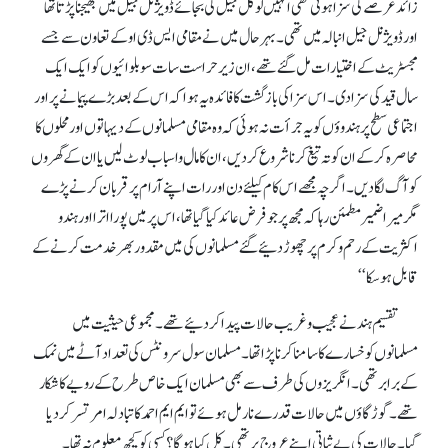
زائد عرصے کی سزا ہوتی تھی انہیں لوکل جیل کی بجائے ڈویژنل جیل میں بھیجنا پڑتا تھا
اور ڈویژنل جیل انبالہ میں تھی۔ بہرحال میں نے مقامی ایس ڈی او کے تعاون سے جسے
مجسٹریٹ کے اختیارات مل گئے تھے، ان زیر حراست سات سو بلوائیوں کو ایک ایک
سال قید کی سز ادی۔ اس سزا کی بازگشت کا فائدہ یہ ہوا کہ اس کے بعد بڑے پیمانے پر اور
اجتماعی سطح پر ہندوؤں کو یہ جرأت نہ ہوئی کہ وہ مقامی مسلمانوں کے دیہاتوں اور محلوں کا
محاصرہ کر کے ان کو تہ تیغ کرنا شروع کر دیں، ان کا مال واسباب لوٹ لیں یا ان کے گھروں
کو آگ لگا دیں۔ اگر چہ مجھے اس کام کیلئے دن اور رات اپنے آرام پر قربان کرنے پڑے
مگر میرا ضمیر مطمئن رہا کہ مجھ پرجو فرض عائد کیا گیا تھا، اس پرمیں پورا اترا اور ہندو
اکثریت کے رحم وکرم پر چھوڑ دئیے گئے مسلمانوں کی میں مقدور بھر خدمت کرنے کے
قابل ہو سکا‘‘
تقسیم ہندنے عجیب وغریب حالات پیدا کر دئیے تھے۔ مجموعی حیثیت میں
مسلمانوں کو خسارے کا سامنا کرنا پڑا تھا۔ مسلمان سول سرونٹس کی تعداد آٹے میں نمک
کے برابر تھی۔ انگریزوں کی طرف سے بھی مسلمان ایک خاص طرح کے رویے کا شکار
تھے۔ گوڑ گاؤں میں حالات قدرے نارمل ہوئے تو ایم ایم احمد کا تبادلہ امرتسر کر دیا
گیا۔ حالات کی بے ثباتی اپنے عروج پر تھی۔ کل کیا ہو گا؟ کسی کو کچھ معلوم نہ تھا۔