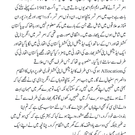
امرتسر آنے کا قصہ ایم ایم احمد یوں سناتے ہیں:۔ ’’یہ اگست 1947ء کے پہلے ہفتے کی
بات ہے جب میں امرتسر پہنچا ہوں۔ ان دنوں امرتسر، گورداسپور اور فیروز پور ان
متنازعہ علاقوں میں شامل تھے جن کے بارے میں کچھ معلوم نہیں ہو رہا تھا کہ یہ پاکستان
میں شامل ہوں گے یا بھارت میں۔ انتظامی صورت یہ تھی کہ امرتسر میں انگریز ڈپٹی
کمشنر تھا اور اس کے ساتھ ایک ایڈیشنل ڈپٹی کمشنر پاکستان کی اتھارٹی میں لگایا گیا تھا اور
ایک ایڈیشنل ڈپٹی کمشنر بھارت کی اتھارٹی میں نامزد کیا گیا تھا۔ مجھے پاکستان اتھارٹی کی
طرف سے سامنے لایا گیا۔ منصوبہ یہ تھا کہ جس طرف بھی اس علاقے
کی Allocation ہوگی، اسی طرف کا ایڈیشنل ڈپٹی کمشنر فوری طور پر وہاں کا انتظام
وانصرام سنبھال لے گا۔ میں جب امرتسر پہنچا تو وہاں کے انگریز ڈی سی نے مجھے کہا کہ
بھئی میں تمہیں اپنے گھر میں نہیں رکھ سکتا کیونکہ ایک تو میرے گھر میں مہمان بہت
آئے ہوئے ہیں، دوسرے اگر میں تمہیں رکھو ں گا تو پھر بھارت کی طرف سے آنے
والے ڈی سی کو بھی اپنے ہاں ٹھہرانا پڑے گا۔ اس لئے مناسب یہی ہے کہ تم اپنا
بندوبست خود کرو۔ اس نے مجھے مشورہ دیتے ہوئے کہا کہ بہتر یہی ہے کہ کسی ہوٹل میں
نہ ٹھہرنا بلکہ کسی دوست یا واقف کار کے گھر میں انتظام کرو۔ چنانچہ میں نے اپنے ایک
مسلمان مجسٹریٹ کے گھر کا انتخاب کرلیا۔