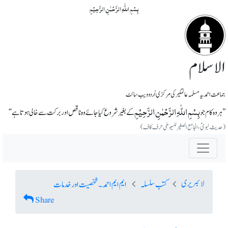
بِسۡمِ اللّٰہِ الرَّحۡمٰنِ الرَّحِیۡمِ
الاسلام
جماعت احمدیہ مسلمہ عالمگیر کی مرکزی اُردو ویب سائٹ
بِسۡمِ اللّٰہِ الرَّحۡمٰنِ الرَّحِیۡمِ
’’ ہر وہ کام جو
کے بغیر شروع کیا جائے وہ ناقص اور برکت سے خالی ہوتا ہے‘‘
(حدیث نبویؐ، الجامع الصغیر للسیوطی حرف کاف)
لائبریری
کتب سلسلہ
ایم ایم احمد ۔ شخصیت اور خدمات
Share