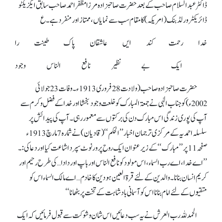
ڈاکٹر عبدالسلام صاحب کے بعد حضرت صاحبزادہ مرزا مظفر احمد صاحب سابق ایگزیکٹو
ڈائریکٹر ورلڈ بنک (امریکہ) کا مقام سب سے نمایاں، ممتاز اور منفرد ہے۔ ع
خدا رحمت کند ایں عاشقان پاک طینت را
ایک بے نظیر نافع الناس وجود
حضرت صاحبزادہ صاحب(ولادت 28 فروری 1913ء۔ وفات 23 جولائی
2002ء) کو جناب الٰہی نے جمعۃ المبارک کو خلعت وجود بخشا اور خدا کے فضل وکرم سے
آپ کی پوری زندگی اس مبارک دن کی برکتوں سے معمور رہی۔ آپ کی پیدائش پر
سلسلہ احمدیہ کے مرکزی ترجمان اخبار ’’الحکم‘‘ (قادیان) نے شمارہ 7مارچ 1913ء
صفحہ 11 پر ’’مبارک‘‘ کے زیر عنوان ایک روح پرورنوٹ سپرد اشاعت کیا اور دعا کی:۔
’’اے خدا، اے رب السماء، اس مولود کو نافع الناس اور باپ اور دادا… کی طرح رحیم اور
کریم انسان بنانا۔ والدین کے لئے قرۃ العین ہو دین کا خادم… اے مالک السماء اس کو
متقیوں کے لئے امام بنانا اس کو آسمانی بادشاہت کے تخت پر بٹھانا‘‘
الحمدللہ رب العرش نے یہ سب دعائیں اس شان وشوکت سے قبول فرمائیں کہ ایک