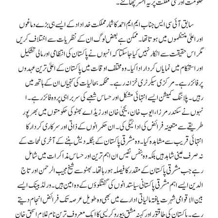
حکومت اور نئی مملکت پر یہ افسر چھا گئے۔
سابق آئی سی ایس جناب ایم ایم احمد کاشمار مملکت خداداد کے ایسے ہی بڑے دماغوں
اور اعلیٰ منتظموں میں ہوتا تھا۔ ممکن ہے بعض لوگ ان کے نظریات سے اختلاف کریں
مگر اس حقیقت سے انکار نہیں کیا جا سکتا کہ انہوں نے پاکستان کی انتظامی اور مالی تشکیل
اور استحکام میں نمایاں کردار ادا کیا۔ وہ مختلف اوقات میں پاکستان کے اعلیٰ ترین عہدوں
پر فائز رہے۔ مرکزی سیکرٹری خزانہ رہے۔ محکمہ بحالیات کی کنجیاں ان کے ہاتھ میں
رہیں۔ پلاننگ کمیشن ایسے انتہائی مشکل اور حساس شعبے کی سربراہی پر وہ فائز رہے۔ ا
نہوں نے سکندر مرزا، ایوب خان، یحییٰ خان اور زیڈاے بھٹو کی حکومتوں میں بھرپور
طریقے سے متعینہ فرائض کی ادائیگی کی۔ ان حکمرانوں کے ذاتی اور سرکاری کردار کا
انتہائی قریب سے مشاہدہ کیا۔ وہ مشرقی پاکستان کے بنگلہ دیش بننے کے آخری لمحات کے
نہ صرف عینی شاہد ہیں بلکہ وہ بنفس نفیس ان اہم ترین اور حساس مذاکرات میں شامل
رہے جب مشرقی پاکستان کے مقدر کا فیصلہ ہو رہا تھا۔ بھٹوسے شیخ مجیب الرحمن اور تاج
الدین ایسے اہم مشرقی پاکستانی سیاستدانوں کی گفتگوؤں کے وہ امین ہیں۔ ورلڈ بینک ایسے
بین الاقوامی شہرت یافتہ مالیاتی ادارے میں بھی وہ طویل عرصہ تک فرائض انجام دیتے
رہے۔ پاکستان کی طاقتور اور کہنہ مشق بیوروکریسی کا ایک معروف ترین نام غلام اسحق خان