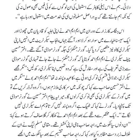
دلائی۔ ہم نے اس ہیلی کاپٹر کے استعمال کی ان لوگوں سے کوئی فیس بھی وصول نہ کی
کیونکہ ہم جانتے تھے کہ یہ دراصل مسلمانوں ہی کی خدمت میں استعمال ہو رہا ہے‘‘۔
اس ہنگامہ کارزار کے دوران میں ایم ایم احمدنے اپنی اہلیہ کو قادیان میں چھوڑا اور
ایک سیسنا طیارے میں سوار ہو کر لاہور آ گئے جہاں پنجاب سیکرٹریٹ میں انہیں ڈپٹی
سیکرٹری کالونیز متعین کر دیا گیا۔ گورنر جنکنز کی جگہ گورنر موڈی آ گئے تھے۔ اخترحسین
چیف سیکرٹری نے ایم ایم احمد کو بتایا کہ گورنر جنکنز نے جاتے جاتے تمہاری گونرر موڈی
سے بڑی تعریف کی ہے اور سفارش کی ہے کہ وہ تمہیں اپنا سیکرٹری رکھ لیں: ’’مگر مجھے
سیکرٹری، جو ذاتی قسم کی نوکری ہوتی ہے، کا عہدہ پسندنہ تھا‘‘ ایم ایم احمد بولے ’’مگر میں
نے اختر حسین صاحب سے کہا کہ چونکہ میں سرکاری ملازم ہوں، اگر وہ آرڈر کریں گے تو
میں گورنر کے سیکرٹری کی بھی نوکری کر لوں گا۔ میرا یہ پیغام اختر حسین نے گورنر موڈی
تک پہنچا دیا۔ گورنر نے کہا کہ ٹھیک ہے اگر وہ پسندنہیں کرتا تو ہم اے سیکرٹری نہیں
لگاتے‘‘۔ ایک مختصر سے وقفے کے بعد ایم ایم احمدنے کھنکار کر گلا صاف کرتے ہوئے کہا:
’’ان دنوں سیالکوٹ میں راجہ صاحب نامی ڈپٹی کمشنر تھے۔ مقامی مسلم لیگ نے ان کے
خلاف زبردست مظاہرہ کیاا ور کہا کہ راجہ صاحب تقسیم کے بعد سیالکوٹ میں الجھے