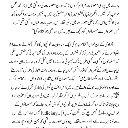
بارے میں پوری معلومات فراہم کروں تا کہ وہ ان معلومات کی روشنی میں اپنا لائحہ عمل
مرتب کر سکیں۔ انگریز ڈپٹی کمشنر میر ی اس منطق پرچیں بہ جبیں تو بہت ہوا مگر وہ کچھ
نہ بولا لیکن اس کے باطنی غصے سے میں باخبر تھا۔ ا س سے یہ بات عیاں ہوگئی تھی کہ وہ
کس نظروں سے مسلمانوں کو دیکھ رہے ہیں۔ میں اور بھی چوکنا ہو گیا‘‘
آزادی کے ان خون آشام ایام کی ایک اور حکایت خونچکاں کا ذکر چھیڑتے ہوئے ایم
ایم احمدنے کہا: ’’میری سر توڑ کوششوں کے باوجود ہندوؤں کی بھی انتہائی کوشش یہ تھی
کہ مسلمانوں کو کسی نہ کسی طرح زک پہنچائی جائے۔ انہیں قتل کر دیاجائے۔ ان کو لوٹ
لیا جائے یا ان کے گھروں کو نذر آتش کر دیا جائے۔ وہ ہمہ وقت شکار کی تلاش میں رہتے
تھے۔ ایک رات مجھے اطلاع ملی کہ ایک مسلمان گاؤں شاہ پور کا ہندوؤں نے محاصرہ کر لیا
ہے اور وہ جلد ہی ہلہ بولنے والے ہیں۔ میں اس وقت پولیس کی بھاری نفری لے کر وہاں
پہنچ گیا اور سات سو کے قریب بلوائیوں کو گرفتار کر لیا۔ میں دلی طور پر ان کو سخت سزا
دینا چاہتا تھا تا کہ اردگر بسنے والے مزید بلوائیوں کو بھی خبر ہو جائے کہ مسلمانوں کے
خلاف یہ دھاندلی نہیں چلے گی۔ مگر چونکہ یہ ایک Judiciaryکیس تھا، اس لئے اس
سے نبٹنا میرے لئے دشوار ہو رہاتھا۔ ان دنوں صورت یہ تھی کہ جن افراد کو چھ ماہ سے