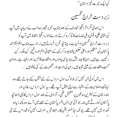
کی ایک حیرت خیز داستان‘‘
زبردست خراج تحسین
اس اجمالی مگر اثر انگیز تعارف کے بعد جناب تنویر قیصر صاحب نے دیباچہ میں آپ
کی مثالی ملکی وقومی وملی خدمات کاتذکرہ کرتے ہوئے ولولہ انگیز الفاظ میں آپ کو
زبردست خراج تحسین ادا کیا ہے۔ چنانچہ تحریر فرماتے ہیں:۔ لاریب جناب ایم ایم احمد
پاکستان کی مستحکم اور اعلیٰ تعلیم یافتہ بیوروکریسی کے انتہائی اہم اور وقیع رکن بلکہ رکن
رکین رہے ہیں۔ ان کا سینہ بیش بہا سیاسی یادوں اور واقعات کا خزینہ اور دفینہ ہے۔ وہ ان
گنت واقعات کے عینی شاہد ہیں۔ ان کی ذات اور شخصیت کے کئی پہلو ہیں ……
اس میں کوئی شبہ نہیں کہ جولوگ سول سروس کے لئے منتخب کئے جاتے تھے، وہ
لیاقت وصلاحیت کے اعتبار سے اپنی مثال آپ تھے۔ یہ سول سروس برطانیہ اور
ہندوستان کے بہترین دماغوں پر مشتمل تھی۔ آزادی کے بعد سول سروس کا یہی ڈھانچہ
پاکستان کو ورثے میں ملا۔ جو آئی سی ایس افسر پاکستان کے حصے میں آئے، وہ کچھ زیادہ
تعداد میں نہیں تھے۔ چونکہ ایڈمنسٹریشن کا برا بھلا تجربہ صرف انہیں کو تھا، اس لئے نئی