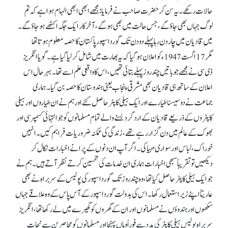
حالات رکھے۔ یہ سن کر حضرت صاحب نے فرمایا: مجھے ابھی ابھی الہام ہوا ہے کہ تم
لوگ جہاں بھی جاؤ گے، جس حالت میں بھی ہو گے، آخر کار ایک جگہ اکٹھے ہو جاؤ گے۔
میں قادیان میں چار دن رہا پہلے دو دن تک گورداسپور پاکستان کا حصہ معلوم ہوتا تھا
مگر 17 اگست 1947ء کو اعلان ہو گیا کہ یہ بھارت میں شامل کر لیا گیا ہے۔ گویا انگریز
ڈی سی نے مجھے جو باتیں چند روز پہلے بتائی تھیں، اس کا واقعی علم اسے تھا۔ بہرحال اس
اعلان کے ساتھ ہی قادیان بھی مشرقی پنجاب یعنی ہندوستان کا حصہ بن گیا۔ ہماری
جماعت نے دو سیسنا طیارے اور ایک ہیلی کاپٹر حاصل کئے اور ہم نے ان طیاروں اور ہیلی
کاپٹروں کے ذریعے قادیان کے اردگرد بسنے والے تمام مسلمانوں کو جو انتہائی کسمپرسی اور
بھوک کے عالم میں دن گزار رہے تھے، زندگی کی ممکنہ ضروریات فراہم کیں۔ انہیں
خوراک، لباس اور سواری مہیا کی۔ اگر آپ ان دنوں کے پرانے اخبارات نکال کر
دیکھیں تو تقریباً سبھی اخبارات ہماری ان خدمات کی تحسین کرتے نظر آتے ہیں۔ ہم نے
جو ایک ہیلی کاپٹر حاصل کیا تھا، وہ چند روز تک گورداسپور کی پولیس کے سربراہ نے بھی
عاریتاً اپنے زیر استعمال رکھا۔ اس کی بدولت گورداسپور کے آس پاس کے وہ علاقے جہاں
سکھوں اور ہندوؤں نے مسلمانوں اور ان کے گھروں کو گھیرے میں لے رکھا تھا، انگریز
سربراہ پولیس ہیلی کاپٹر کی مدد سے فوراً وہاں پہنچا اور مسلمانوں کو محاصرین سے نجات