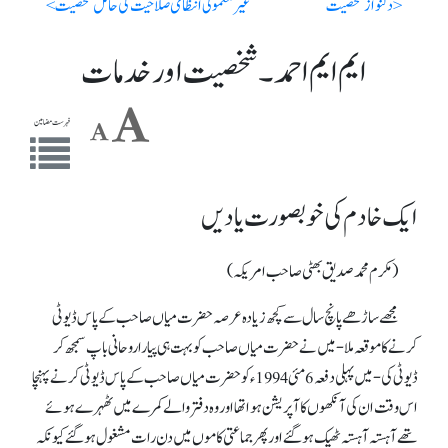
< دلنواز شخصیت
غیر معمولی انتظامی صلاحیت کی حامل شخصیت >
ایم ایم احمد ۔ شخصیت اور خدمات
فہرست مضامین
ایک خاد م کی خوبصورت یادیں
(مکرم محمد صدیق بھٹی صاحب امریکہ)
مجھے ساڑھے پانچ سال سے کچھ زیادہ عرصہ حضرت میاں صاحب کے پاس ڈیوٹی
کرنے کا موقعہ ملا-میں نے حضرت میاں صاحب کو بہت ہی پیارا روحانی باپ سمجھ کر
ڈیوٹی کی- میں پہلی دفعہ 6مئی 1994ء کو حضرت میاں صاحب کے پاس ڈیوٹی کرنے پہنچا
اس وقت ان کی آنکھوں کا آپریشن ہوا تھا اور وہ دفتر والے کمرے میں ٹھہرے ہوئے
تھے آہستہ آہستہ ٹھیک ہو گئے اور پھر جماعتی کاموں میں دن رات مشغول ہو گئے کیونکہ