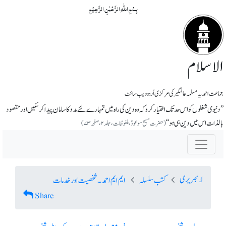
بِسۡمِ اللّٰہِ الرَّحۡمٰنِ الرَّحِیۡمِ
الاسلام
جماعت احمدیہ مسلمہ عالمگیر کی مرکزی اُردو ویب سائٹ
’’دنیوی شغلوں کو اس حد تک اختیار کرو کہ وہ دین کی راہ میں تمہارے لئے مدد کا سامان پیدا کرسکیں اور مقصود
بالذات اس میں دین ہی ہو‘‘
(حضرت مسیح موعودؑ، ملفوظات، جلد ۲، صفحہ ۷۳)
لائبریری
کتب سلسلہ
ایم ایم احمد ۔ شخصیت اور خدمات
Share