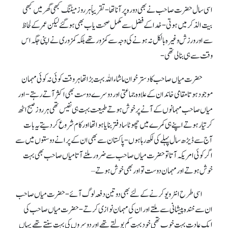
اسی سال حضرت صاحب نے بھی دورہ پر آنا تھا- تقریباً ہر روز میٹنگ کبھی گھر میں کبھی
بیت الذکر میں ہوتی- خدا کے فضل سے مکمل صحت یاب بھی ہو گئے لیکن عمر کے لحاظ
سے اور ورزش وغیرہ بالکل نہ ہونے کی وجہ سے کمزور تھے بلکہ کمزوری نے اپنی جگہ اس
وقت سے ہی بنا لی تھی-
حضرت میاں صاحب کا دستر خوان ماشاء اللہ بہت بڑا تھا ہر وقت کوئی نہ کوئی مہمان
موجود ہوتا مقامی خاندان کے علاوہ جماعتی اور دوسرے دوست بھی اکثر آتے رہتے- اور
میاں صاحب مہمانوں کے آنے پر خوش ہوتے طبیعت بہت ہی نفیس تھی ہر روز صبح اٹھ
کر تیار ہوتے اپنے ہی کمرے میں چھوٹا سا دفتر بنایا ہوا تھا اور کام شروع کر دیتے یہ بات
آج سے ڈیڑھ سال پہلے کی لکھ رہا ہوں -پاکستان سے بھی ان کے پرانے دوستوں میں سے
اگر کوئی امریکہ آتا تو حضرت میاں صاحب سے ضرور ملنے آتا میاں صاحب بھی بہت
خوش ہوتے اور مہمان دوست تو اور بھی خوش ہوتے –
اسی طرح انٹرویو کرنے کے لئے بھی دو تین دفعہ لوگ آئے- حضرت میاں صاحب
ان سے خندہ پیشانی سے ملتے اور ان کی مہمان نوازی کرتے- حضرت میاں صاحب کی
ایک عادت بہت خوب تھی خود بہت کم بولتے تھے اور دوسروں کی بہت سنتے تھے یہاں