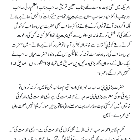
امریکہ میں بھی بہت دوست تھے جناب معین قریشی صاحب جناب اعظم زئی صاحب
اور جناب ڈاکٹر حیدر صاحب- ان سے بہت پیار تھا- ہر ہفتے رات کو انہیں کھانے پر بلاتے
بلکہ اگر وہ نہ آتے تو فون کرکے بلاتے ڈاکٹر صاحب بھی حضرت میاں صاحب کو خوش
رکھنے کی کوشش کرتے خاندان والوں سے بھی بہت پیار تھا اکثر کسی نہ کسی کی دعوت
کرتے رہتے کوئی پاکستان سے خاندان کا فرد آ جاتا تو ضرور کھانے پر بلاتے- میں حضرت
میاں صاحب کی زیادہ خدمت تو نہ کرسکا لیکن اس کے باوجود حضرت میاں صاحب نے
ایک سال کے دوران مجھے بڑی دعائیں دیں صدیق میں تمہارا بڑا مشکور ہوں – صدیق خدا
تمہیں ھرا رکھے وغیرہ-
حضرت بڑی بی بی صاحبہ صاحبزادی امۃ القیوم صاحبہ جن کا میں ذکر نہ کروں تو
زیادتی ہو گی حضرت بڑی بی بی صاحبہ نے جو خدمت کی ہے ایسی خدمت فی زمانہ کوئی
خاتون نہیں کر سکتی بہت صابر اور بہت حوصلے والی خاتون ہیں مولاکریم انہیں صحت والی
لمبی عمر دے – آمین
مکرم ظاہر احمد صاحب عرف بتونے بھی کمال کی خدمت کی ہے- ایسی خدمت کی کہ
نہ دن دیکھا نہ رات اور پھر لمبی بیماری سے تو اکثر لوگ تھک جاتے ہیں پر ظاہر احمد صاحب