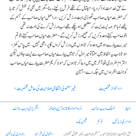
نے حق خدمت ادا کر دیا- ہسپتال کے ننگے فرش پر لیٹے رہنا- گھر میں بھی کوشش کرتا رہا
کہ حضرت میاں صاحب تھوڑی بہت ورزش کریں – دراصل میاں صاحب کے جسم کے
پٹھے لمبا عرصہ لیٹ لیٹ کر مضمحل ہو چکے تھے اب ورزش کرنے کی ہمت نہ تھی
بتوصاحب کہتے وعدہ کریں کہ صبح ورزش کریں گے- حضرت میاں صاحب کہتے بتو تم
میرے پیارے ہو میں وعدہ کرتا ہوں میں ورزش کروں گا پر ابھی نہیں – میں پاس کھڑا
ہوتا جب یہ الفاظ میں سنتا تو میرا دل کرتا میں پیارے میاں صاحب سے لپٹ جاؤں لیکن
احترام ضروری تھا آخر میں میں دعا کرتا ہوں کہ مولا کریم حضرت پیارے میاں صاحب
کو جنت الفردوس میں جگہ دے- آمین
< دلنواز شخصیت
غیر معمولی انتظامی صلاحیت کی حامل شخصیت >
رابطہ
منسلک ویب سائٹ
اُردو مواد کا تازہ ترین اضافہ
انگریزی ویب سائٹ
دوسری زبانیں
ٹوئٹر
فیس بک
حق اشاعت © 2026 احمدیہ مسلم جماعت۔ جملہ حقوق محفوظ۔
استعمال کی شرائط
رازداری کی پالیسی