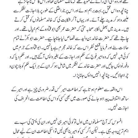
تھے اور وہ بھی اسی رائے کے موید تھے کہ مالک مسلمان تھا اور اس کا قتل ناجائز ہے
چنانچہ وہ اس قتل پر بہت برہم ہوئے اور اس پر ناراضگی کے طور پر بلا اجازت لشکر سے
علیحدہ ہو کر مدینہ چلے آئے۔ اور یہاں آکر شکایت کی کہ خالد مسلمانوں کو قتل کرتے
ہیں۔ مدینہ میں بعض اکابر صحابہ حتی کہ حضرت عمر بھی ابوقتادہ کے ہم خیال تھے۔ اور
چاہتے تھے کہ حضرت خالد بن ولید سے قصاص لیا جانا چاہیے۔ حضرت ابوبکرؓ نے تمام
حالات سنے او رفرمایا قطع نظر اس سے کہ خالد مجرم ہے یا نہیں۔ ابوقتادہ کے جرم میں
کوئی شبہ نہیں کہ و ہ امیر فوج کے حکم اور اجازت کے بغیرواپس آگئے ہیں۔ اور حکم دیا کہ و
ہ فوراً واپس جائیں اور حضرت خالد کے لشکر میں شامل ہو کر ان کے ہر ایک حکم کو بلا چون و
چرا بجا لائیں۔ چنانچہ انہیں واپس جانا پڑا۔
اس واقعہ سے معلوم ہوتاہے کہ اطاعت امیر کس قدر ضروری چیز ہے اور امیر کے
ساتھ اختلاف پیدا ہوجانے کی صورت میں بھی کسی کو اس کی اطاعت سے انحراف کی
اجازت نہیں۔
افسوس کہ آج مسلمانوں میں اول تو کوئی امیر ہی نہیں اور ان کی پستی کی سب سے
اہم ترین وجہ یہی ہے۔ لیکن اگر کسی کو امیر بنا بھی لیں تو اسکی اطاعت ان کے لیے محال