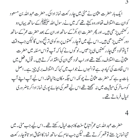
3
ایک بار حضرت عثمان نے منیٰ میں چار رکعت نماز ادا کی۔ حضرت عبداللہ بن مسعود
کو ان سے اختلاف تھا اور وہ کہتے تھے کہ میں نے رسول اللہ ﷺ کے ساتھ یہاں دو
رکعتیں پڑھی ہیں۔ اور پھر حضرت ابوبکرؓ کے ساتھ اور ان کے بعد حضرت عمرؓ کے ساتھ
دو رکعتیں پڑھی ہیں۔ اس لیے میں تو چار رکعتوں پر دو کو ہی ترجیح دوں گا لیکن جب وقت
آیا تو خود بھی چار رکعتیں ہی پڑھیں۔ لوگوں نے کہا کہ آپ تو اس مسئلہ میں حضرت
عثمانؓ سے اختلاف رکھتے تھے اور اب خود بھی ان کی اقتداء کرتے ہیں۔ قول و فعل میں
اس تفاوت کی کیا وجہ ہے تو انہوں نے جواب میں کہا کہ اختلاف بری چیز ہے۔ اصل
بات یہ ہے کہ حضرت عثمانؓ نے چونکہ ا س جگہ مکان بنالیا تھا۔ اس لیے آپ اپنے آپ
کو مسافر کی حیثیت میں نہ سمجھتے تھے اس لیے قصرکی بجائے پوری نماز ادا کرنا ضروری
خیال فرماتے تھے۔
4
حضرت عبداللہ بن عمرؓ اتباعِ سنت کا بہت خیال رکھتے تھے۔ اس لیے جب منی۔ میں
تنہا نماز پڑھتے تو قصرکرتے تھے۔ لیکن جب امام کے ساتھ نماز کا اتفاق ہوتا تو چار رکعت