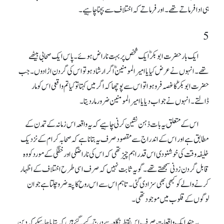
ہی ادا فرماتے تھے۔ اور فرماتے کہ اختلاف سے بچنا چاہیے۔
5
ایک بار حضرت ابوبکرؓ ایک شخص پر بہت ناراض ہوئے۔ پاس ایک صحابی بیٹھے
تھے۔ انہوں نے عرض کیا یا امیر المومنینؓ اگر ارشاد ہو تو اس کی گردن اڑا دوں۔ جب
حضرت ابوبکرؓ کا غصہ فرو ہوا تو اس سے پوچھا کہ اگر میں کہتا تو کیا تم واقعی اس کو مار
ڈالتے۔ انہوں نے جواب دیا یا امیرالمومنین ضرور ماردیتا۔
اس کے متعلق یہ بات ذہن نشین کرنی چاہیے کہ یہ واقعہ اس زمانہ کے تمدن کے
مطابق ہے اور اس کے اندراج سے مقصود صرف یہ بتانا ہے کہ صحابہ کرام کے نزدیک
خلیفہ وقت کی خوشنودی اس قدر اہم چیز تھی کہ اس کی ناراضگی اور خفگی کے مورد کو وہ
قابل گردن زدنی سمجھتے تھے۔ گو یہ ثابت نہیں کہ صرف اسی طرح اختلاف کے اظہار
کرنے والے کو کبھی بھی سزا دی گئی۔ تاہم اس سے اس روح کا پتہ ضرو چلتا ہے جو ان
لوگوں کے قلو ب میں موجو دتھی۔
یہ چند ایک واقعات صرف اس نقطہ نگاہ سے درج کیے گئے ہیں کہ بتایا جاسکے کہ دین