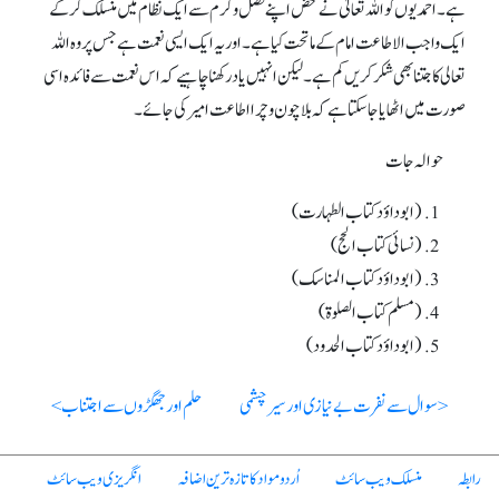
ہے۔ احمدیوں کو اللہ تعالیٰ نے محض اپنے فضل و کرم سے ایک نظام میں منسلک کر کے
ایک واجب الاطاعت امام کے ماتحت کیا ہے۔ اور یہ ایک ایسی نعمت ہے جس پر وہ اللہ
تعالی کا جتنا بھی شکر کریں کم ہے۔ لیکن انہیں یاد رکھنا چاہیے کہ اس نعمت سے فائدہ اسی
صورت میں اٹھایا جاسکتا ہے کہ بلا چون و چرا اطاعت امیر کی جائے۔
حوالہ جات
(ابوداؤد کتاب الطہارت)
(نسائی کتاب الحج)
(ابوداؤد کتاب المناسک)
(مسلم کتاب الصلوۃ)
(ابوداؤد کتاب الحدود)
< سوال سے نفرت بے نیازی اور سیر چشمی
حلم اور جھگڑوں سے اجتناب >
رابطہ
منسلک ویب سائٹ
اُردو مواد کا تازہ ترین اضافہ
انگریزی ویب سائٹ