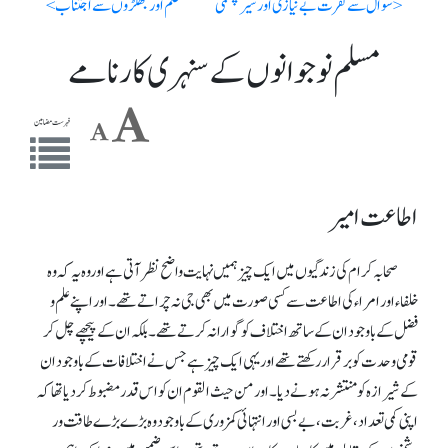
< سوال سے نفرت بے نیازی اور سیر چشمی
حلم اور جھگڑوں سے اجتناب >
مسلم نوجوانوں کے سنہری کارنامے
فہرست مضامین
اطاعت امیر
صحابہ کرام کی زندگیوں میں ایک چیز ہمیں نہایت واضح نظر آتی ہے اوروہ یہ کہ وہ
خلفاء اور امراء کی اطاعت سے کسی صورت میں بھی جی نہ چراتے تھے۔ اور اپنے علم و
فضل کے باوجود ان کے ساتھ اختلاف کو گوارا نہ کرتے تھے۔ بلکہ ان کے پیچھے چل کر
قومی وحدت کو برقرار رکھتے تھے اور یہی ایک چیز ہے جس نے اختلافات کے باوجود ان
کے شیرازہ کو منتشرنہ ہونے دیا۔ اور من حیث القوم ان کو اس قدر مضبوط کر دیا تھا کہ
اپنی کمی تعداد، غربت، بے بسی اور انتہائی کمزوری کے باوجود وہ بڑے بڑے طاقت ور