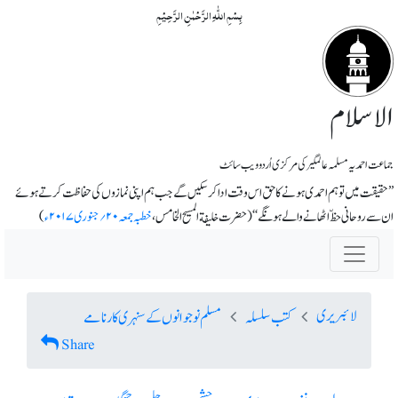
بِسۡمِ اللّٰہِ الرَّحۡمٰنِ الرَّحِیۡمِ
الاسلام
جماعت احمدیہ مسلمہ عالمگیر کی مرکزی اُردو ویب سائٹ
’’حقیقت میں تو ہم احمدی ہونے کا حق اس وقت ادا کرسکیں گے جب ہم اپنی نمازوں کی حفاظت کرتے ہوئے
ان سے روحانی حظّ اٹھانے والے ہونگے‘‘ ( حضرت خلیفة المسیح الخامس،
خطبہ جمعہ ۲۰؍جنوری ۲۰۱۷ء
)
لائبریری
کتب سلسلہ
مسلم نوجوانوں کے سنہری کارنامے
Share