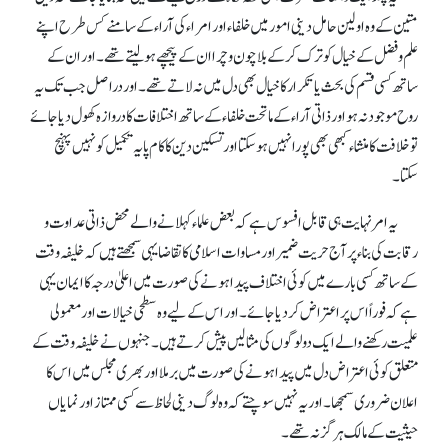
متین کے وہ اولین حامل دینی امور میں خلفاء اور امراء کی آراء کے سامنے کس طرح اپنے
علم و فضل کے خیال کو ترک کر کے بلاچون و چرا ان کے پیچھے ہو لیتے تھے۔ اور ان کے
ساتھ کسی قسم کی بحث یا تکرار کا خیال بھی دل میں نہ لاتے تھے۔ اور دراصل جب تک یہ
روح موجود نہ ہو اور ذاتی آراء کے ماتحت خلفاء کے ساتھ اختلافات کا دروازہ کھول دیا جائے
تو خلافت کا منشاء کبھی بھی پورا نہیں ہوسکتا اور تسکین دین کا کام پایہ تکمیل کو نہیں پہنچ
سکتا۔
یہ امر نہایت ہی قابل افسوس ہے کہ بعض علماء کہلانے والے محض ذاتی عداوت و
رقابت کی بناء پر آج حریت ضمیر اور مساوات اسلامی کا تقاضا یہی سمجھتے ہیں کہ خلیفہ وقت
کے ساتھ کسی بارے میں کوئی اختلاف پیدا ہونے کی صورت میں اعلیٰ درجہ کا ایمان یہی
ہے کہ فوراً اس پر اعتراض کر دیا جائے۔ اور اس کے لیے وہ سطحی خیالات اور معمولی
علمیت رکھنے والے ایک دو لوگوں کی مثالیں پیش کرتے ہیں۔ جنہوں نے خلیفہ وقت کے
متعلق کوئی اعتراض دل میں پیدا ہونے کی صورت میں برملا اور بھری مجلس میں اس کا
اعلان ضروری سمجھا۔ اور یہ نہیں سوچتے کہ وہ لوگ دینی لحاظ سے کسی ممتاز اور نمایاں
حیثیت کے مالک ہرگز نہ تھے۔