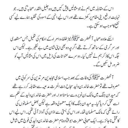
اس کے مقابلہ میں ہم نے جو مثالیں پیش کیں ہیں وہ جلیل القدر صحابہؓ کی ہیں۔ جو
نہایت ارفع دینی مقام پر کھڑے تھے اور اس لیے انہی کے اسوہ کی تقلید ہمارے لیے کسی
نفع کا موجب ہوسکتی ہے۔
ا سکے علاوہ صحابہ آنحضرتﷺ نیز خلفاء و امراء کے احکام کی تعمیل جس مستعدی
اور سرگرمی کے ساتھ کرتے تھے اگرچہ وہ بھی اپنی شان میں بے نظیر ہے۔ لیکن اس
جگہ اس کا ذکر ہم نے نہیں کیا۔ دوسرے عنوانات کی ذیل میں اس کی مثالیں آپ کو
ضرور مل سکیں گے۔
آنحضرتﷺ کی وفات کے بعد جب اسلامی مجاہدین مرتدین کی سرکوبی میں
مصروف تھے تو حضرت خالد بن ولید سجاح بنت الحرث مدعیہ سے مقابلہ کر رہے تھے
کہ میدان جنگ میں مالک بن نویرہ سے سامنا ہوا۔ اور حضرت خالد بن ولید کے حکم سے
اسے قتل کر دیا گیا۔ یہ میدان جنگ کا ایک معمولی واقعہ ہے لیکن بعض مسلمانوں کی
رائے تھی کہ مالک مسلمان تھا۔ اور اس کی بستی سے اذان کی آواز آئی تھی۔ اس لیے اس
کا قتل ناجائز ہے۔ ایک صحابی حضرت ابوقتادہ نام حضرت خالد بن ولید کی فوج میں شامل