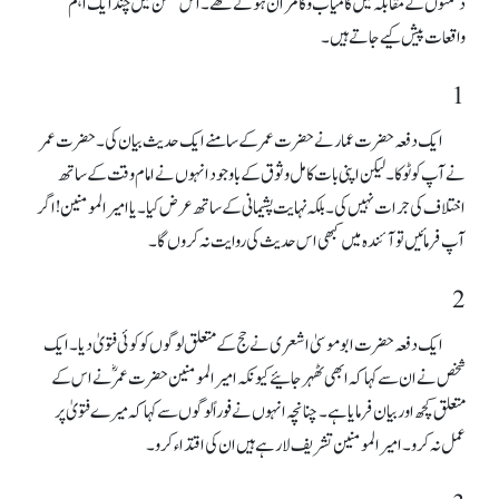
دشمنوں کے مقابلہ میں کامیاب و کامران ہوتے تھے۔ اس ضمن میں چند ایک اہم
واقعات پیش کیے جاتے ہیں۔
1
ایک دفعہ حضرت عمار نے حضرت عمر کے سامنے ایک حدیث بیان کی۔ حضرت عمر
نے آپ کو ٹوکا۔ لیکن اپنی بات کامل وثوق کے باوجود انہوں نے امام وقت کے ساتھ
اختلاف کی جرات نہیں کی۔ بلکہ نہایت پشیمانی کے ساتھ عرض کیا۔ یا امیر المومنین! اگر
آپ فرمائیں تو آئندہ میں کبھی اس حدیث کی روایت نہ کروں گا۔
2
ایک دفعہ حضرت ابو موسیٰ اشعری نے حج کے متعلق لوگوں کو کوئی فتویٰ دیا۔ ایک
شخص نے ان سے کہا کہ ابھی ٹھہر جائیے کیونکہ امیر المومنین حضرت عمرؓ نے اس کے
متعلق کچھ اور بیان فرمایا ہے۔ چنانچہ انہوں نے فوراً لوگوں سے کہا کہ میرے فتویٰ پر
عمل نہ کرو۔ امیر المومنین تشریف لا رہے ہیں ان کی اقتداء کرو۔