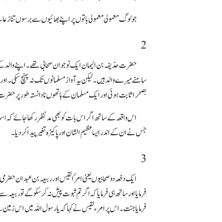
جو لوگ معمولی معمولی باتوں پر اپنے بھائیوں سے برسوں تناز
2
حضرت حذیفہ بن الیمان ایک نوجوان صحابی تھے۔ اپنے والد کے 
سامنے میرے والد ہیں۔ لیکن یہ آواز مسلمانوں تک نہ پہنچ سکی۔ اور 
بصحرا ثابت ہوئی اور ایک مسلمان کے ہاتھوں نادانستہ طور پر حضرت ح
اس واقعہ کے ساتھ اگر اس بات کو بھی مدنظر رکھا جائے کہ اسلا
جس نے ان کے اندر ایسا عظیم الشان اور پاکیزہ تغیر پیدا کردیا۔
3
ایک دفعہ دو صحابیوں یعنی امرٔا لقیس اور ربیعہ بن عبدان
فرمایا اور ساتھ ہی فرمایا کہ اگر تم ثبوت پیش نہ کرسکو گے تو ربیع
فرمایا جنت۔ اس پر امرء لقیس نے کہا کہ یا رسول اللہ میں اس زمی