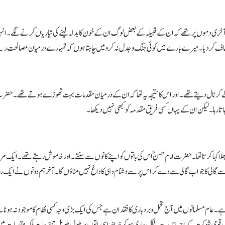
 آخری دموں پر تھے کہ ان کے قبیلہ کے بعض لوگ ان کے خون کا بدلہ لینے کی تیاریاں کرنے لگے۔ انہو
ن معاف کردیا۔ میرے بارے میں کوئی جنگ و جدل نہ کرو میں چاہتا ہوں کہ تمہارے درمیان مصالحت ر
لے کر ٹال دیتے تھے۔ اور اس کا نتیجہ یہ تھا کہ ان کے درمیان مقدمات بہت تھوڑے ہوتے تھے۔ حض
ا رہا۔ لیکن ان کے یہاں کسی فریق مقدمہ کو کبھی نہیں دیکھا۔
بھلا کہا کرتا تھا۔ حضرت امام حسنؓ اس کی باتوں کو اپنے کانوں سے سنتے۔ اور خاموش رہتے تھے۔ ایک 
سے گالی کا جواب گالی سے دے کر اس پر سے دشنام دہی کا داغ نہیں مٹاؤں گا۔ آخر ہم دونوں نے ایک روز
ے۔ عام مسلمانوں میں آج تحمل و بردباری کا فقدان ہے جس کی ایک بڑی وجہ کسی نظام کا موجود نہ ہونا ہے