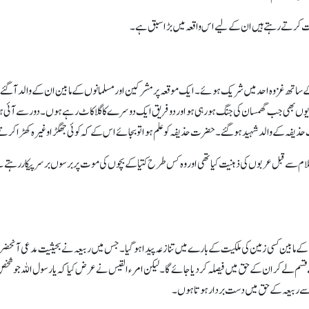
عات کرتے رہتے ہیں ان کے لیے اس واقعہ میں بڑا سبق ہے۔
ساتھ غزوہ احد میں شریک ہوئے۔ ایک موقعہ پر مشرکین اور مسلمانوں کے مابین ان کے والد آگئے۔ مس
یوں بھی جب گھمسان کی جنگ ہو رہی ہو اور دو فریق ایک دوسرے کا گلا کاٹ رہے ہوں۔ دور سے آئی ہوئی کس
ذیفہ کے والدشہید ہوگئے۔ حضرت حذیفہ کو علم ہوا تو بجائے اس کے کہ کوئی جھگڑا وغیرہ کھڑا کرتے صرف 
م سے قبل عربوں کی ذہنیت کیا تھی اور وہ کس طرح کتیا کے بچوں کی موت پر برسوں برسرپیکاررہتے تھے ت
 حضرمی کے مابین کسی زمین کی ملکیت کے بارے میں تنازعہ پیدا ہوگیا۔ جس میں ربیعہ نے بحیثی
ہ سے قسم لے کر ان کے حق میں فیصلہ کر دیا جائے گا۔ لیکن امرء القیس نے عرض کیا کہ یا رسول اللہ جو
ن سے ربیعہ کے حق میں دست بردار ہوتا ہوں۔