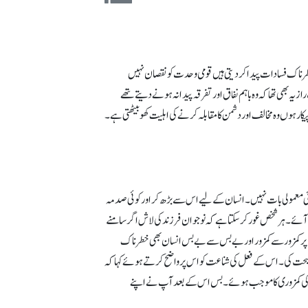
ں خطرناک فسادات پیدا کردیتی ہیں قومی وحدت کو نقصان نہیں
یہ بھی تھا کہ وہ باہم نفاق اور تفرقہ پیدا نہ ہونے دیتے تھے
ر ہوں وہ مخالف اور دشمن کا مقابلہ کرنے کی اہلیت کھو بیٹھتی ہے۔
وئی معمولی بات نہیں۔ انسان کے لیے اس سے بڑھ کر اور کوئی صدمہ
 آئے۔ ہر شخص غورکرسکتا ہے کہ نوجوان فرزند کی لاش اگر سامنے
ہ پر کمزور سے کمزور اور بے بس سے بے بس انسان بھی خطرناک
یں نصیحت کی۔ اس کے فعل کی شناعت کو اس پر واضح کرتے ہوئے کہا کہ
انی طاقت کی کمزوری کا موجب ہوئے۔ بس اس کے بعد آپ نے اپنے