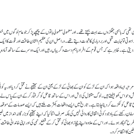
 دی تھی کہ باہمی جھگڑوں سے بہت بچتے تھے۔ اور معمولی معمولی باتوں کے پیچھے پڑ کر جو عام لوگوں می
 ہوتی تو نہایت تحمل اور بردباری کا ثبوت دیتے تھے۔ دراصل ان کی عظیم الشان طاقت اور قوت کا ایک راز 
ر دیتی ہے۔ ظاہر ہے کہ جس قوم کے افراد باہم دست و گریباں رہیں اور ایک دوسرے کے ساتھ آمادہ پیکا
ہ ایسا واقعہ ہوا کہ ان کے لڑکے کو ان کے بھائی کے لڑکے یعنی ان کے بھتیجے نے قتل کردیا اور یہ ک
ش و حواس کھو بیٹھتے ہیں۔ لوگ مقتول کی لاش اور اس کے ساتھ قاتل کو گرفتار کرکے ان کے پاس لے
 قاتل کو ٹکڑے کر دینا چاہتا ہے۔ تاریخ میں ایسے واقعات بکثرت ملتے ہیں کہ ایسے صدمات کے موقع
کھنے کے باوجود کوئی انتقامی کاروائی نہیں کی بلکہ صرف اتنا کیا کہ اپنے بھتیجے کو بزرگانہ انداز م
 اور اس طرح گنہگار ہوئے۔ اور اس کے علاوہ اپنے چچا زاد بھائی کو قتل کرکے قطع رحمی کی اور اپنی خاند
ین کا انتظام کرو۔