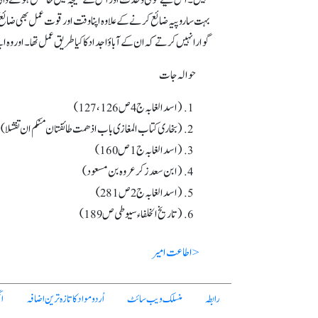
نہیں۔ اس لیے قومی وحدت اور اس کے نتیجہ میں حاصل ہونے والی قو
بہت سا روپیہ ضائع کرنے کے علاوہ اپنا وقت اور قوت عمل بھی ضائع 
گوارانہیں کرتے کہ ان کے آباؤاجداد کا کیا طریق عمل تھا۔ اور وہ 
حوالہ جات
(اسد الغابہ ج 4ص 126، 127 )
(بخاری کتاب المغازی باب اذ ھمت طائفتان منکم ان تفشلا)
(اسد الغابہ ج1ص 160)
(ابن سعد زکر عروہ بن مسعود)
(اسد الغابہ ج 2ص281)
(تار یخ الخلفاء سیوطی ص189)
< اطاعت امیر
رابطہ
منسلک ویب سائٹ
اُردو مواد کا تازہ ترین اضافہ
ا