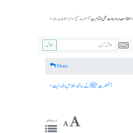
تقامت نہ ہو بیعت بھی ناتمام ہے‘‘
(حضرت مسیح موعودؑ، ملفوظات، جلد ۴،
تلاش
Share
آنحضرت ﷺ کے ساتھ اخلاص و فدائیت >
فہرست مضامین