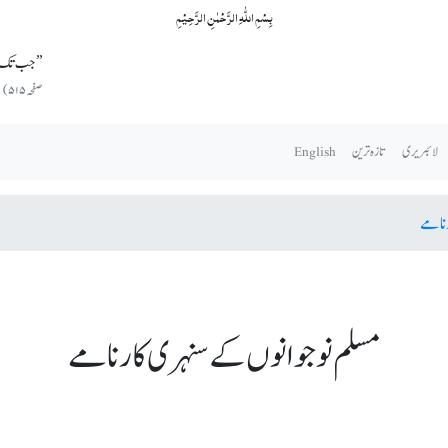
بِسۡمِ اللّٰہِ الرَّحۡمٰنِ الرَّحِیۡمِ
’’جب تک اس
صفحہ ۵۱۵)
لائبریری
تازہ ترین
English
رنامے
مسلم نوجوانوں کے سنہری کارنامے