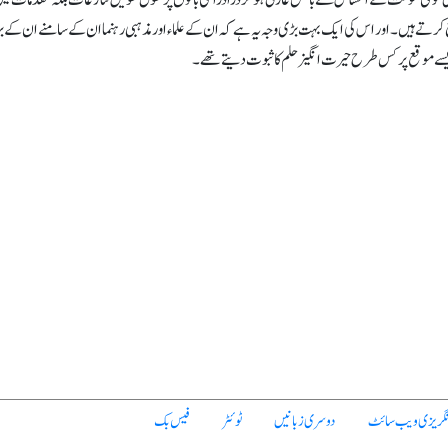
می شوکت کے احساس سے بالکل عاری ہو کر ذرا ذرا سی باتوں پر طول طویل تنازعات بلکہ مقدمات میں 
کرتے ہیں۔ اور اس کی ایک بہت بڑی وجہ یہ ہے کہ ان کے علماء اور مذہبی رہنما ان کے سامنے ان کے بز
ایسے موقع پر کس طرح حیرت انگیز حلم کا ثبوت دیتے تھے۔
نگریزی ویب سائٹ
دوسری زبانیں
ٹوئٹر
فیس بک