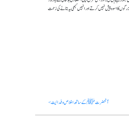
مبتلا رہتے ہںل۔ اور اس طرح اپنی اقتصادی بدحالی کے باوجود
رگوں کا اسوہ پیش نہیں کرتے اور انہیں کبھی یہ بتانے کی زحمت
آنحضرت ﷺ کے ساتھ اخلاص و فدائیت >