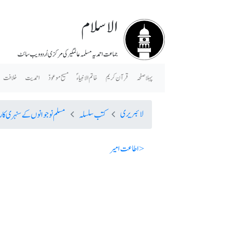
الاسلام
جماعت احمدیہ مسلمہ عالمگیر کی مرکزی اُردو ویب سائٹ
پہلا صفحہ
قرآن کریم
خاتم الانبیاء ؐ
مسیح موعودؑ
احمدیت
خلافت
لائبریری
کتب سلسلہ
مسلم نوجوانوں کے سنہری کا
< اطاعت امیر