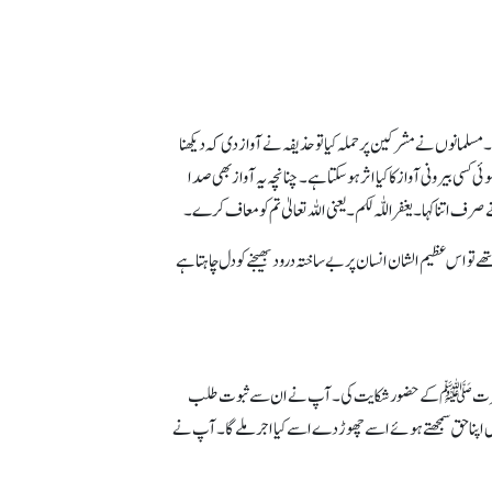
لمانوں نے مشرکین پرحملہ کیا تو حذیفہ نے آواز دی کہ دیکھنا
ی بیرونی آواز کا کیا اثر ہوسکتا ہے۔ چنانچہ یہ آواز بھی صدا
اتنا کہا۔ یغفر اللّٰہ لکم۔ یعنی اللہ تعالیٰ تم کو معاف کرے۔
و اس عظیم الشان انسان پر بے ساختہ درود بھیجنے کو دل چاہتا ہے
ت مدعی آنحضرتﷺ کے حضور شکایت کی۔ آپ نے ان سے ثبوت طلب
 شخص اپنا حق سمجھتے ہوئے اسے چھوڑ دے اسے کیا اجر ملے گا۔ آپ نے