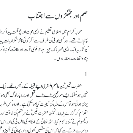
حلم اور جھگڑوں سے اجتناب
صحابہ کرام میں اسلامی تعلیم نے ایسی محبت اور یگانگت پیدا کر
پہنچاتے تھے۔ اور کسی بھائی کی طرف سے اگر کوئی ناخوشگوار بات پیدا
کیونکہ یہ ایک ایسی خطرناک چیز ہے جو قومی قوت اور طاقت کو تباہ ک
چندواقعات ملاحظہ ہوں۔
1
حضرت قیسؓ بن عاصم المنقری اپنے قبیلہ کے رئیس تھے۔ ایک مرتب
نہیں ہوسکتا۔ ایسے موقع پر بڑے بڑے تحمل اور بردبار لوگ بھی ہو
پڑی ہو ئی ہو تو اس کے دل کی کیفیت کیاہوسکتی ہے۔ اوروہ کس طرح
اقدام کر گزرے ہںی۔ لیکن حضرت قیسؓ نے ہر قسم کی طاقت اور سامان ر
دیکھو تم نے کتنا برا کام کیا۔ اللہ تعالیٰ کے احکام کی نافرمانی کی
دوسرے لڑکے سے کہا کہ اس کی مشکیں کھول دو اور بھائی کی تجہیز و تکف