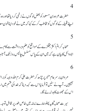
4
حضرت عروہ بن مسعود کو بعض لوگوں نے زخمی کر دیا تھا اور وہ
اپنے قبیلہ کے لوگوں کو مخاطب کر کے کہا کہ میں نے خود اپنا خو
5
صحابہ کرامؓ اکثر جھگڑے کے مواقع کو حلم و برداشت سے کام 
ابووائل کا بیان ہے کہ میں ان کے پاس مسلسل چالیس روز تک آتا جات
6
مروان برسرعام منبرپر چڑھ کر حضرت علی کرم اللہ وجہہ کو برا 
بھیجیں۔ آپ نے سنیں تو فرمایا اس سے کہہ دینا کہ خدا کی قسم میں ا
اس کے جھوٹ کا بدلہ لے گا۔
سیرت صحابہؓ کا یہ پہلو ہمارے زمانہ میں خاص طورپر قابل توجہ ہ