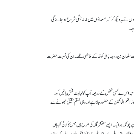
ں نے یہ دیکھ کر کہ مسلمانوں میں خانہ جنگی شروع ہو جائے گی
ہے۔
رت سلمان بن ربیعہ باہلی کوفہ کے قاضی تھے۔ ان کی نسبت حضرت
مرتبہ اس نے کسی شخص کے ذریعہ آپ کو نہایت فحش باتیں کہلا
 احکم الحاکمین کے حضور جانا ہے اور وہی منتقم حقیقی جھوٹے سے
 چونکہ و ہ ایک ایسے منتشر گلہ کی طرح ہیں جس کا کوئی نگہبان