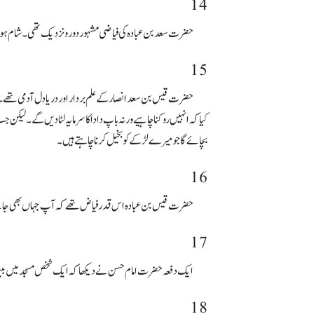
14
حضرت سعد بن عبادہ کی فیاضی مشہور دور و نزدیک تھی۔ شام ہوتی
15
حضرت قیس بن سعد انصار کے علم بردار اور دریا دل آدمی تھے۔
کیا کہ انہیں روکنا چاہیے ورنہ باپ دادا کا سرمایہ لٹا دیں گے۔ 
بچائے گاجو میرے لڑکے کو بخیل کرنا چاہتے ہیں۔
16
حضرت قیس بن عبادہ اس قدر فیاض تھے کہ آپ جہاں بھی جاتے ایک آ
17
ایک دفعہ حضرت امام حسن نے دیکھا کہ ایک شخص مسجد میں بیٹھا ہو
18