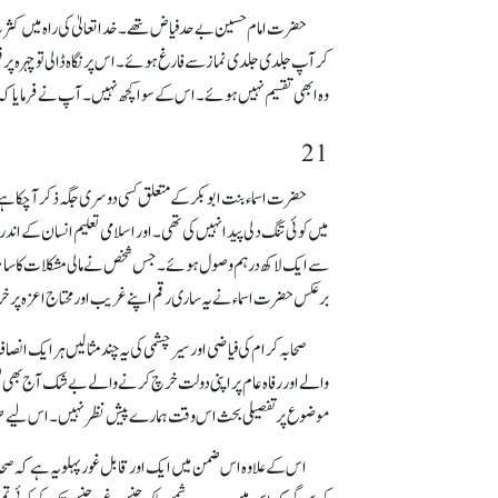
حضرت امام حسین بے حد فیاض تھے۔ خدا تعالیٰ کی راہ میں ک
کر آپ جلدی جلدی نماز سے فارغ ہوئے۔ اس پر نگاہ ڈالی تو چہرہ پر
وہ ابھی تقسیم نہیں ہوئے۔ اس کے سوا کچھ نہیں۔ آپ نے فرمایا ک
21
حضرت اسماء بنت ابوبکر کے متعلق کسی دوسری جگہ ذکر آچکا ہ
میں کوئی تنگ دلی پیدا نہیں کی تھی۔ اور اسلامی تعلیم انسان کے 
سے ایک لاکھ درہم وصول ہوئے۔ جس شخص نے مالی مشکلات کا سامنا کیا 
برعکس حضرت اسماء نے یہ ساری رقم اپنے غریب اور محتاج اعزہ پر
صحابہ کرام کی فیاضی اور سیر چشمی کی یہ چند مثالیں ہر ایک انص
والے اور رفاہ عام پر اپنی دولت خرچ کرنے والے بے شک آج بھی بع
موضوع پر تفصیلی بحث اس وقت ہمارے پیش نظر نہیں۔ اس لیے صرف ا
اس کے علاوہ اس ضمن میں ایک اور قابل غور پہلو یہ ہے کہ صحابہ