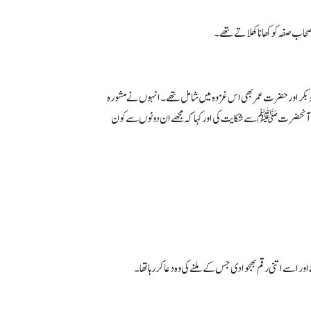
صحاب صفہ کو کھانا کھلاتے تھے۔
بوبکر اور حضرت عمر بھی اس غزوہ میں شامل تھے۔ انہوں نے مشورہ
ہیں۔ تو آنحضرتﷺ سے شکایت کی اور کہا کہ مجھے ان دونوں سے کون
اسے اتنی رقم بھجوا دی جس کے ملنے کی و ہ دعا کر رہا تھا۔