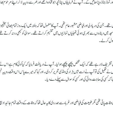
 نماز جنازہ پڑھائیں گے۔ آپ نے فرمایا ہاں چنانچہ ابوقتادہ اٹھے اور گھر سے روپیہ لاکر اپنے مرحوم بھ
۔ جن کی دریادلی اور فیاضی مشہور عام تھی۔ آپ کا معمول تھاکہ ہفتہ میں ایک روز تمام بھائی بھتی
سجد میں دیناروں سے بھری ہوئی تھیلیاں نمازیوں میں تقسیم کراتے تھے۔ سوالی کو کبھی رد نہ کرتے تھ
 وصول کرلے۔
شریف لا رہے تھے کہ ایک شخص پیچھے پیچھے ہولیا۔ آپ نے دریافت فرمایا کہ کیا کوئی کام ہے اس نے کہ
۔ اس نے تعمیل کی تو آپ نے اسے بیس ہزار کی ہنڈی تحریر کردی۔ اور کہا کہ میرے پاس اس وقت روپیہ نہ
ا کہ کسی کی حاجت روائی کی اورکسی کو سوال سے پہلے دے دیا۔