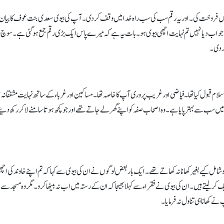
 فروخت کی۔ اور یہ رقم سب کی سب راہ خدا میں وقف کردی۔ آ پ کی بیوی سعدی بنت عوف کا بیان ہے 
جواب دیا نہیں تم نہایت اچھی بیوی ہو۔ بات یہ ہے کہ میرے پاس ایک بڑی رقم جمع ہوگئی ہے۔ سوچ ر
 کردی۔
ام قبول کیا تھا۔ فیاضی اور غریب پروری آپ کا خاصہ تھا۔ مساکین اور غرباء کے ساتھ نہایت مشفقانہ
سب سے بہتر پایا ہے۔ وہ اصحاب صفہ کو اپنے گھر لے جاتے تھے اور جو کچھ ہوتا سامنے لاکر رکھ دیتے ت
 کو شامل کیے بغیر کھانا نہ کھاتے تھے۔ ایک بار بعض لوگوں نے ان کی بیوی سے کہا کہ تم اپنے خاوند ک
رلیتے ہیں۔ ان کی بیوی نے فقراء سے کہلا بھیجا کہ ان کے رستہ میں اب نہ بیٹھا کرو۔ مگر وہ مسجد سے نکل
ے کھانا ہی تناول نہ فرمایا۔