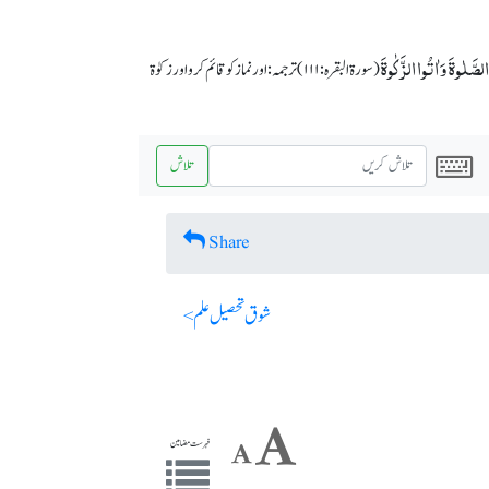
الصَّلٰوۃَ وَ اٰتُوا الزَّکٰوۃَ
(سورة البقرہ: ۱۱۱) ترجمہ: اور نماز کو قائم کرو اور زکوٰة
تلاش
Share
شوق تحصیل علم >
فہرست مضامین