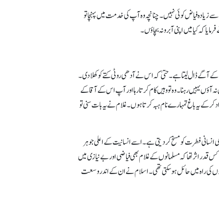
 زیادہ فیاض کوئی نہیں۔ چنانچہ وہ آپ کی خدمت میں پہنچا تو
ا کہ کیا میں اپنی آبرو نہ بچاؤں۔
ے آگے ڈال لیتا ہے۔ حتیٰ کہ اس نے آدھی روٹی کتے کو کھلا دی۔
آؤں یہیں رہنا۔ وہ تو وہیں کام کرتا رہا اور آپ اس کے آقا کے
 کرکے یہ باغ تمہارے نام ہبہ کرتا ہوں۔ غلام نے یہ بات سنی تو
می انسانی فطرت کو مسخ کر دیتی ہے۔ اسے انسانیت کے اعلی جوہر
کس قدر اثر تھا کہ مسلمانوں کے غلام بھی فیاضی اور بے نیازی میں
ازوں کی راہ میں حائل ہوسکتی تھی۔ اسلام نے ان کے اندر وسعت