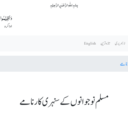
بِسۡمِ اللّٰہِ الرَّحۡمٰنِ الرَّحِیۡمِ
وَ اَقِیۡمُوا 
ادا کرو
لائبریری
تازہ ترین
English
رنامے
مسلم نوجوانوں کے سنہری کارنامے