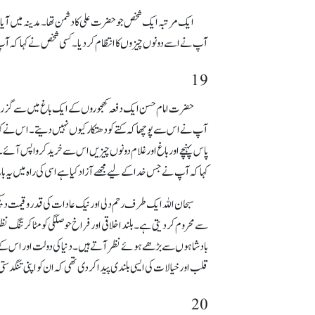
ایک مرتبہ ایک شخص جو حضرت علی کا دشمن تھا۔ مدینہ میں آیا۔
آپ نے اسے دونوں چیزوں کا انتظام کر دیا۔ کسی شخص نے کہا کہ آپ
19
حضرت امام حسن ایک دفعہ کھجوروں کے ایک باغ میں سے گزرے تو 
آپ نے اس سے پوچھا کہ کتے کو دھتکار کیوں نہیں دیتے۔ اس نے کہا 
پاس پہنچے اور باغ اور غلام دونوں چیزیں اس سے خرید کر واپس آئے۔ 
کہا کہ آپ نے جس خدا کے لیے مجھے آزاد کیا ہے اسی کی راہ میں یہ 
سبحان اللہ ایک طرف رحم دلی اور نیک عادات کی قدر و قیمت دیکھ
سے محروم کر دیتی ہے۔ بلند اخلاقی اور فراخ حوصلگی کو مٹا کر تنگ 
بادشاہوں سے بڑھے ہوئے نظر آتے ہیں۔ دنیا کی دولت اور اس کے مال
قلب اور خیالات کی ایسی بلندی پیدا کر دی تھی کہ ان کو اپنی تنگدستی ک
20