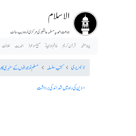
الاسلام
جماعت احمدیہ مسلمہ عالمگیر کی مرکزی اُردو ویب سائٹ
پہلا صفحہ
قرآن کریم
خاتم الانبیاء ؐ
مسیح موعودؑ
احمدیت
خلافت
لائبریری
کتب سلسلہ
مسلم نوجوانوں کے سنہری کا
< دین کی راہ میں شدائد کی برداشت