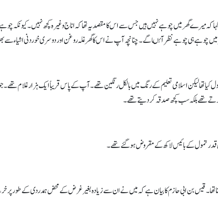
ا کہ میرے گھر میں چوہے نہیں ہیں جس سے اس کا مقصد یہ تھا کہ اناج وغیرہ کچھ نہیں۔ کیونکہ چوہ
ھر میں چوہے ہی چوہے نظر آئںا گے۔ چنانچہ آپ نے اس کا گھر غلہ روغن اور دوسری خوردنی اشیاء سے بھ
 16 سال کی عمر میں اسلام قبول کیا تھا لیکن اسلامی تعلیم کے رنگ میں بالکل رنگین تھے۔ آپ کے پاس قریباً ایک ہزار
کرتے تھے بلکہ سب کچھ صدقہ کر دیتے تھے۔
 قدر تمول کے بائیس لاکھ کے مقروض ہوگئے تھے۔
تا تھا۔ قیس بن ابی حازم کا بیان ہے کہ میں نے ان سے زیادہ بغیر غرض کے محض ہمدردی کے طور پر خرچ