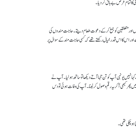
ائی کا تمام قرض بے باق کردیا۔
جوں اور متعلقین کو جمع کر کے دعوت طعام دیتے۔ حاجت مندوں کی
ے اور اس کا اس قدر خیال رکھتے تھے کہ کسی حاجت مند کے سوال پر
ا نہیں یونہی آپ کو تن تنہا آتے دیکھا تو ساتھ ہولیا۔ آپ نے
یں پھر کبھی آکر یہ رقم وصول کرلینا۔ آپ کی وفات ہوئی تو دس