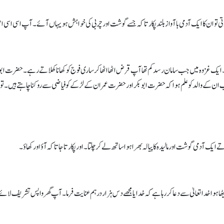
 تو ان کا ایک آدمی باآواز بلند پکارتا کہ جسے گوشت اور چربی کی خواہش ہو یہاں آئے۔ آپ اسی اسی ا
 ایک غزوہ میں جب سامان رسد کم تھا آپ قرض اٹھا اٹھا کر ساری فوج کو کھانا کھلاتے رہے۔ حضرت ا
لیکن جب ان کے والد کو علم ہوا کہ حضرت ابوبکراور حضرت عمر ان کے لڑکے کو فیاضی سے روکنا چاہتے 
دمی گوشت اور مالیدہ کا پیالہ بھرا ہوا ساتھ لے کر چلتا۔ اور پکارتا جاتا کہ آؤ اور کھاؤ۔
ا خدا تعالیٰ سے دعا کر رہا ہے کہ خدایا مجھے د س ہزار درہم عنایت فرما۔ آپ گھر واپس تشریف لائے اور 