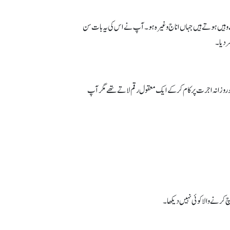
ے وہیں ہوتے ہیں جہاں اناج وغیرہ ہو۔ آپ نے اس کی یہ بات سن
ر دیا۔
 غلام تھے۔ جو روزانہ اجرت پر کام کرکے ایک معقول رقم لاتے تھے مگر آپ
 کرنے والا کوئی نہیں دیکھا۔