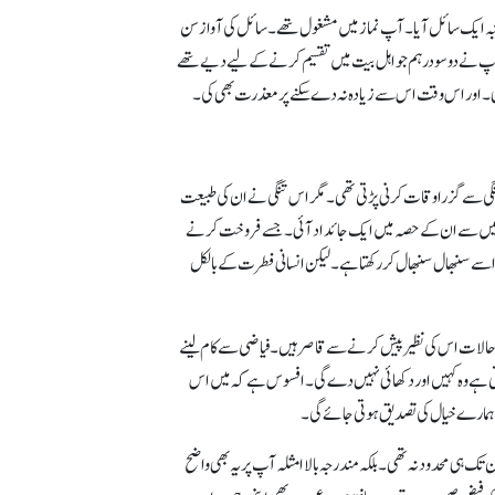
بہ ایک سائل آیا۔ آپ نماز میں مشغول تھے۔ سائل کی آواز سن
ہ آپ نے دو سو درہم جو اہل بیت میں تقسیم کرنے کے لیے دیے تھے
ی۔ اور اس وقت اس سے زیادہ نہ دے سکنے پر معذرت بھی کی۔
گی سے گزراوقات کرنی پڑتی تھی۔ مگر اس تنگی نے ان کی طبیعت
 ترکہ میں سے ان کے حصہ میں ایک جائداد آئی۔ جسے فروخت کرنے
ر اسے سنبھال سنبھال کر رکھتا ہے۔ لیکن انسانی فطرت کے بالکل
ل کے حالات اس کی نظیر پیش کرنے سے قاصر ہیں۔ فیاضی سے کام لینے
ی ہے وہ کہیں اور دکھائی نہیں دے گی۔ افسو س ہے کہ میں اس
 ہمارے خیال کی تصدیق ہوتی جائے گی۔
ک ہی محدود نہ تھی۔ بلکہ مندرجہ بالا امثلہ آپ پر یہ بھی واضح