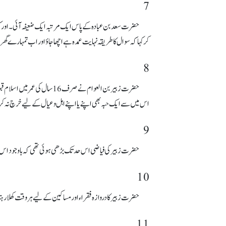
7
حضرت سعد بن عبادہ کے پاس ایک مرتبہ ایک ضعیفہ آئی۔ اور کہ
کر کہا کہ سوال کا طریقہ نہایت عمدہ ہے اچھا جاؤ اور اب تمہارے گ
8
حضرت زبیر بن العوام نے صرف
اس میں سے ایک حبہ بھی اپنے یا اپنے اہل و عیال کے لیے خرچ نہ 
9
حضرت زبیرکی فیاضی اس حد تک بڑھی ہوئی تھی کہ باوجود اس
10
حضرت زبیر کا دروازہ فقراء اور مساکین کے لیے ہر وقت کھلا رہ
11