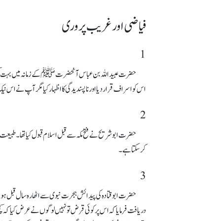
فیاضی اور غریب پروری
1
حضرت عبید اللہ بن عباس آنحضرتﷺ کے زمانہ میں بہت کم سن
اس کو اسراف قرار دیا اور ناپسندیدگی کا اظہار کیا مگر آپ نے ا
2
حضرت ابو شریح نے فتح مکہ سے قبل اسلام قبول کیا تھا۔ طبیعت 
کرسکتا ہے۔
3
حضرت ابوقتادہ کی پیدائش ہجرت نبوی سے اٹھارہ سال قبل ہ
دریافت فرمایا کہ اس پر کوئی قرض تو نہیں لوگوں نے عرض کیا کہ ک