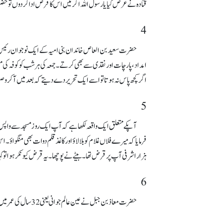
قتادہ نے عرض کیا یا رسول اللہ اگر میں اس کا قرض ادا کردوں تو حضور
4
حضرت سعید بن العاص خاندان بنی امیہ کے ایک نوجوان رئیس تھے
امداد، پارچات اور نقدی سے بھی کرتے۔ جمعہ کی ہر شب کو کوفہ کی م
اگر کچھ پاس نہ ہوتا تو اسے ایک تحریر دے دیتے کہ بعد میں آکر
5
آپکے متعلق ایک واقعہ لکھا ہے کہ آپ ایک روز مسجد سے واپس ت
فرمایا کہ میرے فلاں غلام کو بلا لاؤ اورکاغذ قلم دوات بھی منگواؤ
ہزار اشرفی آپ پر قرض تھا۔ بیٹے نے پوچھا۔ یہ قرض کیونکرہوا تو کہ
6
حضرت معاذ بن جبل نے عین عالم جوانی یعنی 32 سال کی عمر میں وفات پائی تھی مگر طبیعت کی فیاضی اور غرباء سے ہمدردی کا یہ حال تھا کہ وفات کے وقت تمام جائیداد بیع ہو چکی تھی۔