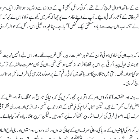
ثرت کے ساتھ اموال خرچ کرتے تھے۔ کوئی سائل کبھی آپ کے دروازہ سے واپس نہ ہوتا تھا۔ ایک مرت
فقروفاقہ کے آثار دکھائی دئیے۔ آ پ نے اپنے خادم سے پوچھا کہ گھر میں کچھ ہے تو لاؤ اس نے کہا ک
ہ لے آؤ۔ اب اہل بیت سے زیادہ مستحق ایک شخص آگیا ہے۔ چنانچہ وہ تھیلی اس سائل کے حوالہ کرد
ے کہ جب ان کی شادی ہوئی تو ان کے شوہرحضرت زبیر بالکل غریب تھے۔ اور اس لیے انہیں نہایت تن
اندر جو بلندی خیال پیدا کرتی ہے اس پر قطعاً اثر انداز نہیں ہوسکی تھی۔ ان کی بہن حضرت عائشہ کے
ہو اور تنگ دستی میں مبتلا رہ چکاہو۔ ہاتھ میں کوئی رقم آنے پر طبعاً وہ جزرسی کی طرف مائل ہوتا او
 خرچ کردی۔
اف پسند اور حقیقت آگاہ کو اس امر کے اقرار پر مجبور کریں گی کہ دنیا کی تاریخ اور مختلف اقوام و مل
ض لوگ نظر آتے ہیں۔ لیکن صحابہ کرام کی فیاضی کے اندر جو بے نفسی، خدا ترسی اور ہمدردی نظر آت
یک اصولی فرق کی طرف اشارہ پر اکتفا کرنے پر مجبور ہیں۔ لیکن اس پر جتنا زیادہ غور کیا جائے۔
 کرام کی فیاضیوں کے دریا کی روانی صرف ان کے بھائی بندوں، رشتہ داروں، دوستوں اور بنی نوع انسان ت