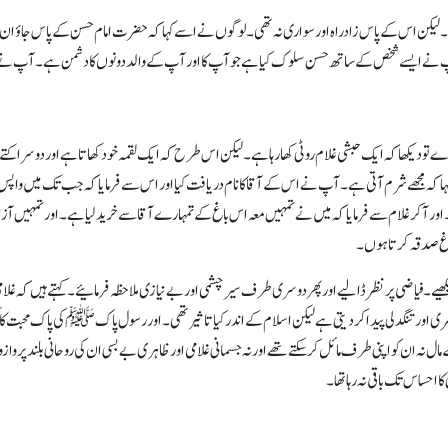
 لیکن اس کے پاس زادراہ اور سواری نہ تھی۔ لوگوں نے اسے کہا کہ حضرت امام حسن کے پاس جاؤ ان سے
 نے ایسے شخص کے ساتھ حسن سلوک کیا ہے جو آپ کا اور آپ کے والد دونوں کا دشمن ہے۔ آپ نے فرمای
دیکھا کہ ایک حبشی غلام روٹی کھا رہا ہے۔ لیکن اس طرح کہ ایک لقمہ خود کھاتا ہے اور دوسرا کتے ک
کہ مجھے شرم آتی ہے۔ آپ نے اس کے آقا کا نام دریافت کیا اور اس سے فرمایا کہ جب تک میں واپس نہ 
اور آکر غلام سے فرمایا کہ میں نے تمہیں معہ اس باغ کے تمہارے آقا سے خرید لیا ہے۔ اور تمہیں آزاد
باغ صدقہ کرتا ہوں۔
یے۔ فیاضی پر نظر ڈالیے اور پھر دوسری طرف سیر چشمی اور بے نیازی ملاحظہ فرمائیے۔ کہتے ہیں کہ غلا
نظری اور تنگدلی پیدا کر دیتی ہے لیکن اسلام کے اندر کیا تاثیر تھی۔ اور رسول پاکﷺ کی پاک محبت کا 
 نہ ان کو اپنی طرف مائل کرسکتے تھے اور نہ جسمانی غلامی اور ظاہری بے بسی ان کی روحانی بلند پرو
ا احساس تک باقی نہ رہا تھا۔