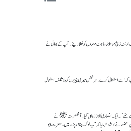
اونٹ ذبچ ہوتا جو حاجت مندوں کو کھلا دیتے۔ آپ کے بھائی نے
ت ہے کہ اسے استعمال کرے۔ ہر شخص میری چیزوں کو بلاتکلف استعمال
ھے تھے کہ ایک انصاری کا جنازہ لایا گیا۔ آنحضرتﷺ نے
 پر حضور نے ارشاد فرمایا کہ آپ لوگ جنازہ پڑھ لیں۔ حضرت ابو