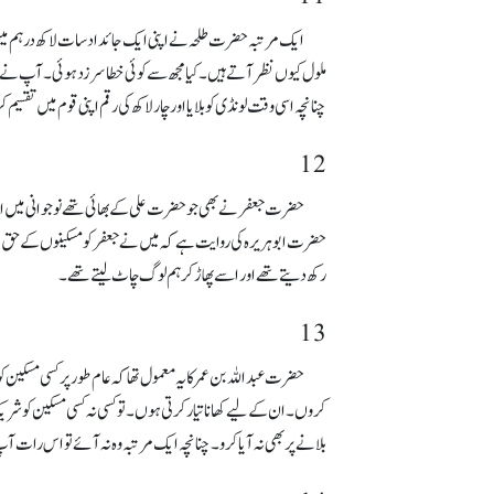
ایک مرتبہ حضرت طلحہ نے اپنی ایک جائداد سات لاکھ درہم میں
ملول کیوں نظر آتے ہیں۔ کیا مجھ سے کوئی خطا سرزد ہوئی۔ آپ نے 
چنانچہ اسی وقت لونڈی کو بلایا اور چار لاکھ کی رقم اپنی قوم میں تقسیم
12
حضرت جعفر نے بھی جو حضرت علی کے بھائی تھے نوجوانی میں اسل
حضرت ابو ہریرہ کی روایت ہے کہ میں نے جعفر کو مسکینوں کے حق میں 
رکھ دیتے تھے اور اسے پھاڑ کر ہم لوگ چاٹ لیتے تھے۔
13
حضرت عبداللہ بن عمر کا یہ معمول تھا کہ عام طور پر کسی مسکین
کروں۔ ان کے لیے کھانا تیار کرتی ہوں۔ تو کسی نہ کسی مسکین کو شریک ک
بلانے پر بھی نہ آیا کرو۔ چنانچہ ایک مرتبہ وہ نہ آئے تو اس رات آپ ن