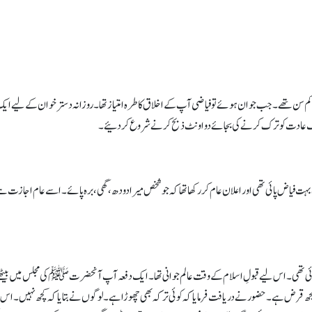
 تھے۔ جب جوان ہوئے تو فیاضی آپ کے اخلاق کا طرہ امتیاز تھا۔ روزانہ دسترخوان کے لیے ایک 
س نیک عادت کو ترک کرنے کی بجائے دو اونٹ ذبح کرنے شروع کردئیے۔
بہت فیاض پائی تھی اور اعلان عام کر رکھا تھا کہ جو شخص میرا دودھ، گھی، برہ پائے۔ اسے عام اجاز
وئی تھی۔ اس لیے قبولِ اسلام کے وقت عالم جوانی تھا۔ ایک دفعہ آپ آنحضرتﷺ کی مجلس میں بیٹ
چھ قرض ہے۔ حضور نے دریافت فرمایا کہ کوئی ترکہ بھی چھوڑا ہے۔ لوگوں نے بتایا کہ کچھ نہیں۔ اس