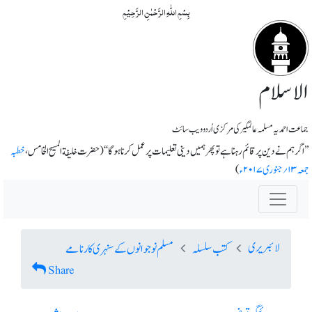
بِسۡمِ اللّٰہِ الرَّحۡمٰنِ الرَّحِیۡمِ
الاسلام
جماعت احمدیہ مسلمہ عالمگیر کی مرکزی اُردو ویب سائٹ
’’اگر ہم نے دین پر قائم رہنا ہے تو پھر ہمیں دینی تعلیمات پر عمل کرنا ہوگا‘‘ ( حضرت خلیفة المسیح الخامس،
خطبہ
جمعہ ۱۳؍جنوری ۲۰۱۷ء
)
لائبریری
کتب سلسلہ
مسلم نوجوانوں کے سنہری کارنامے
Share