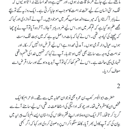
مانگنے کے لیے جاتے مگر ملاقات نہ ہوتی۔ اور ممکن ہے وہ عمداً سامنے نہ آتا ہو کیوں کہ
تنگ دستی انسان کے لیے سخت ندامت کا موجب ہو جایا کرتی ہے۔ ایک روز یہ گئے تو بچے
نے باہر آکر بتادیا کہ میرے والد صاحب گھر میں موجود ہیں۔ آپ نے آواز دی اور کہا کہ
مجھے علم ہوگیاہے کہ تم گھر میں ہو۔ اس لیے ضرورباہر آجاؤ۔ آخر وہ آیا تو آپ نے پوچھا
کہ چھپنے کی کیا وجہ تھی۔ اس نے کہا کہ بات دراصل یہ ہے کہ میں بہت تنگ دست
ہوں۔ عیال دار آدمی ہوں۔ آمدنی محدود ہے اس لیے قرض ادا نہیں کرسکا۔ اور
ندامت کی وجہ سے سامنے بھی نہیں ہوتا رہا۔ آپ نے کہا کہ تمہیں خدا کی قسم واقعی
تمہاری یہی حالت ہے۔ اس نے قسم کھا کر کہا تو آپ آبدیدہ ہوگئے اور سارا قرض اسے
معاف کردیا۔
2
حضرت ابو الیسر کعب بن عمرو بھی نوجوان صحابہ میں سے تھے۔ بنو حرام کا ایک
شخص ان کا مقروض تھا۔ اور چونکہ ادائیگی کی استطاعت نہ تھی اس لیے سامنے آنے سے
گریز کرتا تھا۔ آخر ایک دن و ہ ملا اور اپنے فقرو افلاس کی داستان ایسے الم ناک پیرایہ میں
بیان کی کہ آپ کا دل بھر آیا۔ کاغذ منگوا کر اس پر وصولی کر دی اور کہا کہ اگر کبھی