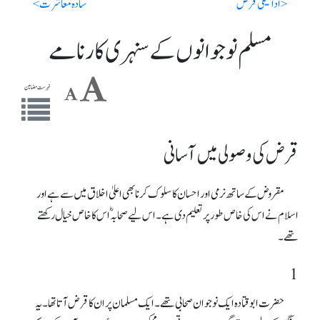
< ادائیگی قرض
سادہ معاشرت >
مسلم نوجوانوں کے سنہری کارنامے
فہرست مضامین
قرض کی وصولی میں آسانی
مقروض کے ساتھ نرمی اور احسان کا سلوک کرنا بھی اعلیٰ اخلاق میں سے ہے اور
اسلام نے اس کی خاص طور پر تعلیم دی ہے۔ اس لیے صحابہؓ اس کا خاص خیال رکھتے
تھے۔
1
حضرت ابوقتادہ ایک نوجوان صحابی تھے۔ ایک مسلمان پر ان کا قرض آتا تھا۔ یہ