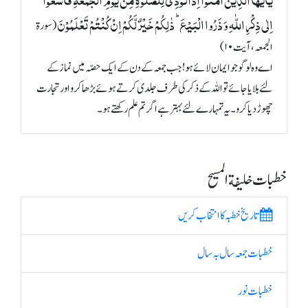
یٰۤاَیُّہَا الَّذِیۡنَ اٰمَنُوۡۤا اِذَا نُوۡدِیَ لِلصَّلٰوۃِ مِنۡ یَّوۡمِ الۡجُمُعَۃِ فَاسۡعَوۡا
اِلٰی ذِکۡرِ اللّٰہِ وَ ذَرُوا الۡبَیۡعَ ؕ ذٰلِکُمۡ خَیۡرٌ لَّکُمۡ اِنۡ کُنۡتُمۡ تَعۡلَمُوۡنَ
(سورة
الجمعہ، آیت ۱۰)
اے وہ لوگو جو ایمان لائے ہو! جب جمعہ کے دن کے ایک حصّہ میں نماز کے
لئے بلایا جائے تو اللہ کے ذکر کی طرف جلدی کرتے ہوئے بڑھا کرو اور تجارت
چھوڑ دیا کرو۔ یہ تمہارے لئے بہتر ہے اگر تم علم رکھتے ہو۔
خطبات خلیفة المسیح
تاریخ خطبہ کا انتخاب کریں
خطبات جمعہ سال بہ سال
خطبات نور