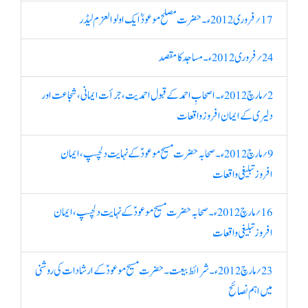
17؍ فروری 2012ء۔ حضرت مصلح موعودؓ ایک اولوالعزم لیڈر
24؍ فروری 2012ء۔ مساجد کا مقصد
2؍ مارچ 2012ء۔ اصحابِ احمد کے قبول احمدیت، جرأت ایمانی ، شجاعت اور
دلیری کے ایمان افروز واقعات
9؍ مارچ 2012ء۔ صحابہ حضرت مسیح موعودؑکے نہایت دلچسپ، ایمان
افروزتبلیغی واقعات
16؍ مارچ 2012ء۔ صحابہ حضرت مسیح موعودؑکے نہایت دلچسپ، ایمان
افروزتبلیغی واقعات
23؍ مارچ 2012ء۔ شرائط بیعت۔ حضرت مسیح موعودؑ کے ارشادات کی روشنی
میں اہم نصائح