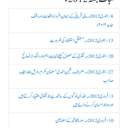
6؍ جنوری 2012ء۔ مالی قربانی کے ایمان افروز واقعات اور وقف
جدید ۲۰۱۲ء
13؍ جنوری 2012ء۔ مستقل استغفار کی ضرورت
20؍ جنوری 2012ء۔ تقویٰ کے حصول کیلئے نہایت اہم اور دلگداز نصائح
27؍ جنوری 2012ء۔ معروف رشین احمدی مسلمان مکرم راویل بخارایف
صاحب
3؍ فروری 2012ء۔ اللہ اُن لوگوں کے ساتھ ہے جو تقویٰ اختیار کرتے ہیں
اور وہ جو احسان کرنے والے ہیں
10؍ فروری 2012ء۔ سورۃ فاتحہ کے مضامین