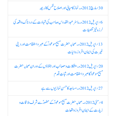
30؍ مارچ 2012ء۔ نماز کامیابی اور اصلاح نفس کا ذریعہ
6؍ اپریل 2012ء۔ ماسٹر عبدالقدوس صاحب کی شہادت کے دردناک واقعہ کی
لرزہ خیز تفصیلات
13؍ اپریل 2012ء۔ صحابہ حضرت مسیح موعود ؑ کے صبر و استقامت اور دینی
غیرت کی ایمان افروز روایات
20؍ اپریل 2012ء۔ مشکلات و مصائب اور ابتلاؤں کے دوران صحابہ حضرت
مسیح موعودؑ کا صبرو استقامت اور ثباتِ قدم
27؍ اپریل 2012ء۔ مساجد کا حسن نمازیوں سے ہے
4؍ مئی 2012ء۔ صحابہ حضرت مسیح موعودؑ کے حضورؑ سے شرف ملاقات و
زیارت کے ایمان افروز واقعات