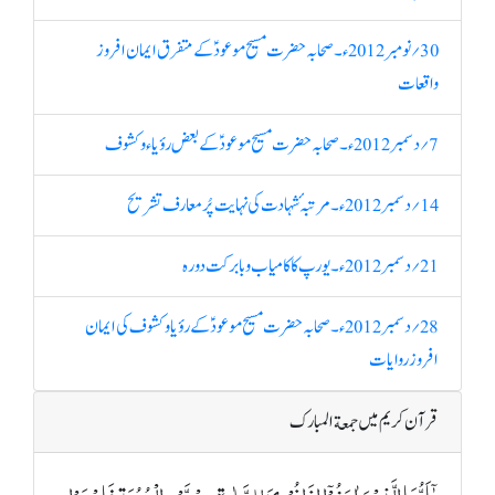
30؍ نومبر 2012ء۔ صحابہ حضرت مسیح موعودؑ کے متفرق ایمان افروز
واقعات
7؍ دسمبر 2012ء۔ صحابہ حضرت مسیح موعودؑ کے بعض رؤیاء و کشوف
14؍ دسمبر 2012ء۔ مرتبہ ٔ شہادت کی نہایت پُرمعارف تشریح
21؍ دسمبر 2012ء۔ یورپ کا کامیاب و بابرکت دورہ
28؍ دسمبر 2012ء۔ صحابہ حضرت مسیح موعودؑ کے رؤیا وکشوف کی ایمان
افروز روایات
قرآن کریم میں جمعة المبارک