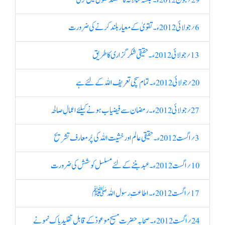
29؍ جون 2012ء۔ جلسہ سالانہ کا مقصد تقویٰ میں ترقی
6؍ جولائی 2012ء۔ تقویٰ کے معیار بلند کرنے کی ضرورت
13؍ جولائی 2012ء۔ حقیقی شکرگزاری کا طریق
20؍ جولائی 2012ء۔ تمام سچی تعریف اللہ کے لئے ہے
27؍ جولائی 2012ء۔ رمضان سے فیضیاب ہونے کیلئے اعمالِ صالحہ
3؍ اگست 2012ء۔ حقیقی عالم اور خشیت اللہ کی پُرمعارف تشریح
10؍ اگست 2012ء۔ عبد بننے کے لئے مسلسل کوشش کی ضرورت
17؍ اگست 2012ء۔ اطاعتِ رسول اللہ ﷺ
24؍ اگست 2012ء۔ صحابہ حضرت مسیح موعودؑ کے قابل تقلید پاک نمونے