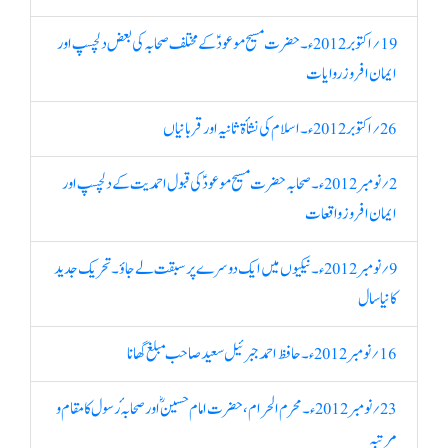
19؍ اکتوبر 2012ء۔ حضرت مسیح موعودؑکے مختلف صحابہ کی بعض دلچسپ اور
ایمان افروز روایات
26؍ اکتوبر 2012ء۔ اسلام کی نشأۃ ثانیہ اور قربانیاں
2؍ نومبر 2012ء۔ صحابہ حضرت مسیح موعودؑ کی قبول احمدیت کے دلچسپ اور
ایمان افروز واقعات
9؍ نومبر 2012ء۔ نیکیوں میں ایک دوسرے پر سبقت لے جاؤ۔ تحریک جدید
کا نیا سال
16؍ نومبر 2012ء۔ حافظ احمد جبرئیل سعید صاحب مبلغ گھانا
23؍ نومبر 2012ء۔ محرم الحرام، حضرت امام حسینؓ اور صحابہ ٔ رسول کا مقام و
مرتبہ