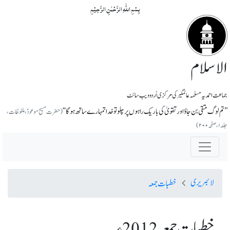
بِسۡمِ اللّٰہِ الرَّحۡمٰنِ الرَّحِیۡمِ
الاسلام
جماعت احمدیہ مسلمہ عالمگیر کی مرکزی اُردو ویب سائٹ
’’تم لوگ متقی بن جاؤ اور تقویٰ کی باریک راہوں پر چلو تو خدا تمہارے ساتھ ہوگا‘‘
(حضرت مسیح موعودؑ، ملفوظات،
جلد ۱، صفحہ ۲۰۰)
لائبریری
خطبات جمعہ
خطبات جمعہ 2012ء