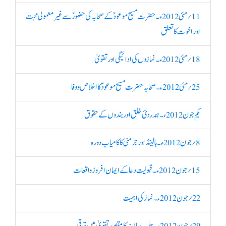
11؍ مئی 2012ء۔ حضرت مسیح موعودؑ کے صحابہ کی حضورؑسے غیرمعمولی محبت
اور اخوت کا تعلق
18؍ مئی 2012ء۔ نمازوں کی ادائیگی اور تقویٰ
25؍ مئی 2012ء۔ صحابہ حضرت مسیح موعودؑ کا اخلاص و وفا
یکم جون 2012ء۔ ہمدردیٔ خلق اور بندوں کے حقوق
8؍ جون 2012ء۔ ہالینڈ اور جرمنی کا کامیاب دورہ
15؍ جون 2012ء۔ قبولیت دعا کے ایمان افروز واقعات
22؍ جون 2012ء۔ نماز کی اہمیت