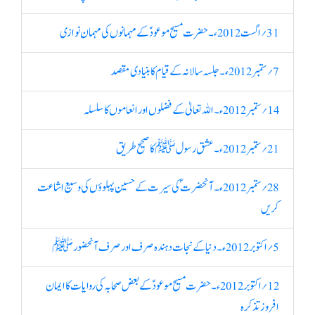
31؍ اگست 2012ء۔ حضرت مسیح موعودؑ کے مہمانوں کی مہمان نوازی
7؍ ستمبر 2012ء۔ جلسہ سالانہ کے قیام کا بنیادی مقصد
14؍ ستمبر 2012ء۔ اللہ تعالیٰ کے فضلوں اور انعاموں کا سلسلہ
21؍ ستمبر 2012ء۔ عشق رسول ﷺ کا صحیح طریق
28؍ ستمبر 2012ء۔ آنحضرت ؐ کی سیرت کے حسین پہلوؤں کی وسیع اشاعت
کریں
5؍ اکتوبر 2012ء۔ دنیا کے نجات دہندہ صرف اور صرف آنحضور ﷺ
12؍ اکتوبر 2012ء۔ حضرت مسیح موعودؑ کے بعض صحابہ کی روایات کا ایمان
افروز تذکرہ